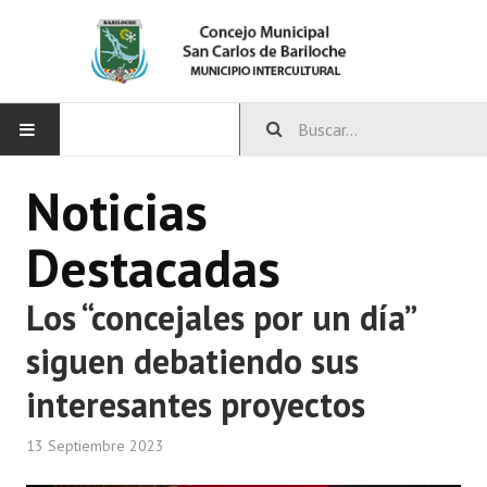
INICIO
Noticias
CONCEJO
Destacadas
Bloques Políticos
Los “concejales por un día”
Integrantes del Concejo
siguen debatiendo sus
Comisiones Permanentes
interesantes proyectos
Comisiones Especiales
13 Septiembre 2023
Concejales Mandato Cumplido