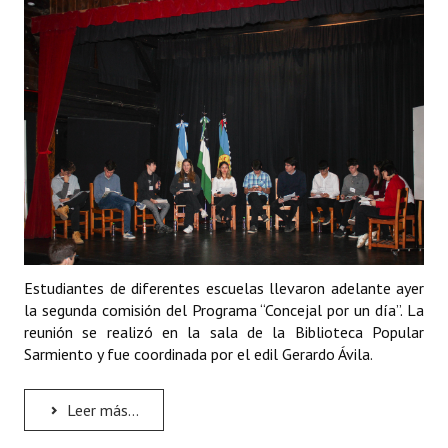
Programas
LEGISLACIÓN
Constitución Nacional
Constitución Provincial
Carta Orgánica 2007
Reglamento Interno
Digesto
Estudiantes de diferentes escuelas llevaron adelante ayer
la segunda comisión del Programa “Concejal por un día”. La
Organigrama
reunión se realizó en la sala de la Biblioteca Popular
Sarmiento y fue coordinada por el edil Gerardo Ávila.
DOCUMENTOS
Informes de Gestión
Leer más...
Proyectos Presentados