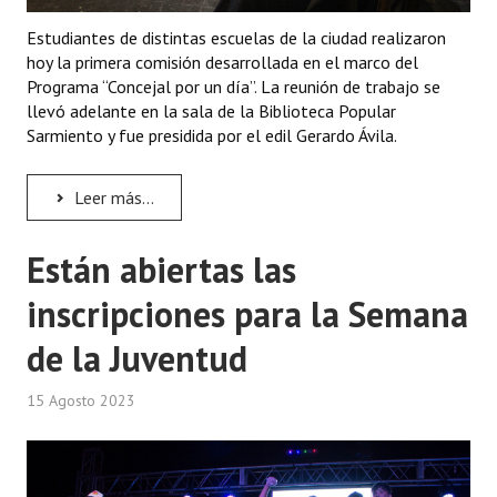
INSTITUCIONAL
Estudiantes de distintas escuelas de la ciudad realizaron
hoy la primera comisión desarrollada en el marco del
Antiguos Pobladores
Programa “Concejal por un día”. La reunión de trabajo se
llevó adelante en la sala de la Biblioteca Popular
Noticias Destacadas
Sarmiento y fue presidida por el edil Gerardo Ávila.
Registros y Distinciones
Leer más...
Datos Históricos
Premio al Mérito - Registro
Están abiertas las
Audiencias Públicas - Registro
inscripciones para la Semana
Mujeres que Dejaron Huellas - Registro
de la Juventud
Periodistas Decanos - Registro
15 Agosto 2023
Ciudadano Ilustre - Registro
Banca del Vecino - Registro