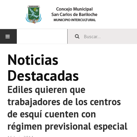
INICIO
Noticias
CONCEJO
Destacadas
Bloques Políticos
Ediles quieren que
Integrantes del Concejo
trabajadores de los centros
Comisiones Permanentes
de esquí cuenten con
Comisiones Especiales
régimen previsional especial
Concejales Mandato Cumplido