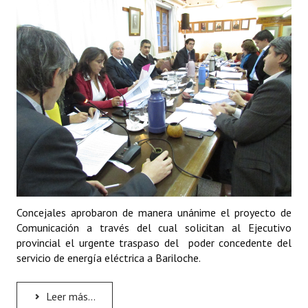
INSTITUCIONAL
Antiguos Pobladores
Noticias Destacadas
Registros y Distinciones
Datos Históricos
Premio al Mérito - Registro
Audiencias Públicas - Registro
Mujeres que Dejaron Huellas - Registro
Concejales aprobaron de manera unánime el proyecto de
Comunicación a través del cual solicitan al Ejecutivo
Periodistas Decanos - Registro
provincial el urgente traspaso del poder concedente del
servicio de energía eléctrica a Bariloche.
Ciudadano Ilustre - Registro
Banca del Vecino - Registro
Leer más...