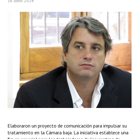
16 Junio 2014
Programas
LEGISLACIÓN
Constitución Nacional
Constitución Provincial
Carta Orgánica 2007
Reglamento Interno
Digesto
Organigrama
DOCUMENTOS
Elaboraron un proyecto de comunicación para impulsar su
Informes de Gestión
tratamiento en la Cámara baja. La iniciativa establece una
Proyectos Presentados