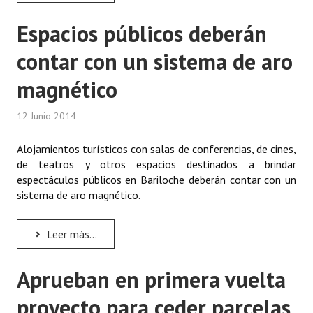
Huéspedes de Honor - Registro
Espacios públicos deberán
Antiguos Pobladores - Registro
contar con un sistema de aro
Reconocimientos - Registro
magnético
Bariloche, Municipio intercultural
12 Junio 2014
Entrega de distinciones
Alojamientos turísticos con salas de conferencias, de cines,
REFORMA DE LA CARTA ORGÁNICA
de teatros y otros espacios destinados a brindar
espectáculos públicos en Bariloche deberán contar con un
sistema de aro magnético.
Leer más...
Aprueban en primera vuelta
proyecto para ceder parcelas