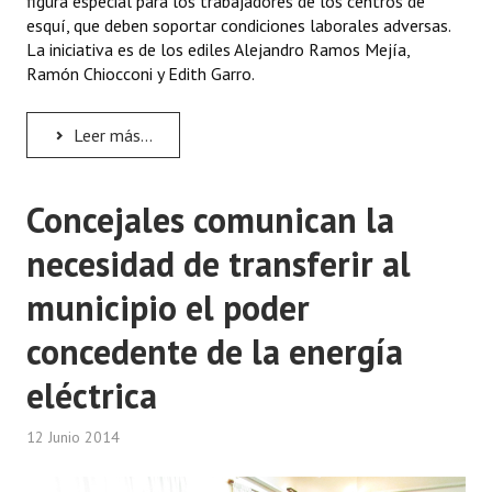
figura especial para los trabajadores de los centros de
esquí, que deben soportar condiciones laborales adversas.
Dictámenes Asesoría Letrada
La iniciativa es de los ediles Alejandro Ramos Mejía,
Ramón Chiocconi y Edith Garro.
Actas de Sesión
Informes de Unidad Coordinadora
Leer más...
Ejecución Presupuestaria
Concejales comunican la
Actas de Audiencias Públicas
necesidad de transferir al
NORMATIVA
municipio el poder
Comunicaciones
concedente de la energía
Declaraciones
eléctrica
Resoluciones
12 Junio 2014
Resoluciones de Presidencia