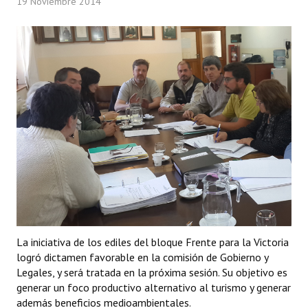
19 Noviembre 2014
Programas
LEGISLACIÓN
Constitución Nacional
Constitución Provincial
Carta Orgánica 2007
Reglamento Interno
Digesto
Organigrama
La iniciativa de los ediles del bloque Frente para la Victoria
DOCUMENTOS
logró dictamen favorable en la comisión de Gobierno y
Legales, y será tratada en la próxima sesión. Su objetivo es
Informes de Gestión
generar un foco productivo alternativo al turismo y generar
además beneficios medioambientales.
Proyectos Presentados