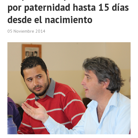
por paternidad hasta 15 días
Huéspedes de Honor - Registro
desde el nacimiento
Antiguos Pobladores - Registro
05 Noviembre 2014
Reconocimientos - Registro
Bariloche, Municipio intercultural
Entrega de distinciones
REFORMA DE LA CARTA ORGÁNICA