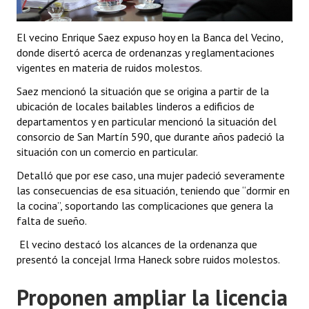
INSTITUCIONAL
El vecino Enrique Saez expuso hoy en la Banca del Vecino,
Antiguos Pobladores
donde disertó acerca de ordenanzas y reglamentaciones
vigentes en materia de ruidos molestos.
Noticias Destacadas
Saez mencionó la situación que se origina a partir de la
Registros y Distinciones
ubicación de locales bailables linderos a edificios de
departamentos y en particular mencionó la situación del
Datos Históricos
consorcio de San Martín 590, que durante años padeció la
situación con un comercio en particular.
Premio al Mérito - Registro
Detalló que por ese caso, una mujer padeció severamente
Audiencias Públicas - Registro
las consecuencias de esa situación, teniendo que “dormir en
la cocina”, soportando las complicaciones que genera la
Mujeres que Dejaron Huellas - Registro
falta de sueño.
Periodistas Decanos - Registro
El vecino destacó los alcances de la ordenanza que
presentó la concejal Irma Haneck sobre ruidos molestos.
Ciudadano Ilustre - Registro
Proponen ampliar la licencia
Banca del Vecino - Registro