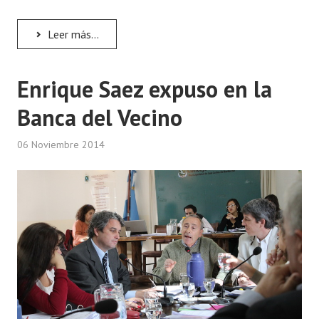
Dictámenes Asesoría Letrada
Leer más...
Actas de Sesión
Enrique Saez expuso en la
Informes de Unidad Coordinadora
Banca del Vecino
Ejecución Presupuestaria
06 Noviembre 2014
Actas de Audiencias Públicas
NORMATIVA
Comunicaciones
Declaraciones
Resoluciones
Resoluciones de Presidencia