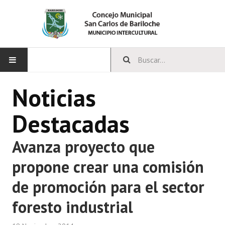
INICIO
Noticias
CONCEJO
Destacadas
Bloques Políticos
Avanza proyecto que
Integrantes del Concejo
propone crear una comisión
Comisiones Permanentes
de promoción para el sector
Comisiones Especiales
foresto industrial
Concejales Mandato Cumplido