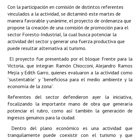
Con la participación en comisión de distintos referentes
Dictámenes Asesoría Letrada
vinculados a la actividad, se dictaminó este martes de
manera favorable y unánime, el proyecto de ordenanza que
Actas de Sesión
propone la creación de una comisión de promoción para el
sector Foresto-Industrial, la cual busca potenciar la
Informes de Unidad Coordinadora
actividad del sector y generar una fuerza productiva que
puede resultar alternativa al turismo.
Ejecución Presupuestaria
El proyecto fue presentado por el bloque Frente para la
Actas de Audiencias Públicas
Victoria, que integran Ramón Chiocconi, Alejandro Ramos
Mejía y Edith Garro, quienes evaluaron a la actividad como
NORMATIVA
“sustentable” y “beneficiosa para el medio ambiente y la
economía de la zona”.
Comunicaciones
Referentes del sector defendieron ayer la iniciativa,
focalizando la importante mano de obra que generaría
Declaraciones
potenciar el rubro, como así también la generación de
ingresos genuinos para la ciudad.
Resoluciones
Dentro del plano económico es una actividad que
Resoluciones de Presidencia
tranquilamente puede coexistir con el turismo y que