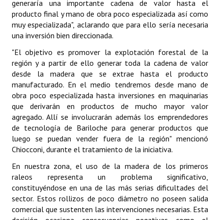
generaría una importante cadena de valor hasta el
INSTITUCIONAL
producto final y mano de obra poco especializada así como
muy especializada", aclarando que para ello sería necesaria
Antiguos Pobladores
una inversión bien direccionada.
Noticias Destacadas
"El objetivo es promover la explotación forestal de la
región y a partir de ello generar toda la cadena de valor
Registros y Distinciones
desde la madera que se extrae hasta el producto
manufacturado. En el medio tendremos desde mano de
Datos Históricos
obra poco especializada hasta inversiones en maquinarias
que derivarán en productos de mucho mayor valor
Premio al Mérito - Registro
agregado. Allí se involucrarán además los emprendedores
de tecnología de Bariloche para generar productos que
Audiencias Públicas - Registro
luego se puedan vender fuera de la región" mencionó
Chiocconi, durante el tratamiento de la iniciativa.
Mujeres que Dejaron Huellas - Registro
En nuestra zona, el uso de la madera de los primeros
Periodistas Decanos - Registro
raleos representa un problema significativo,
constituyéndose en una de las más serias dificultades del
Ciudadano Ilustre - Registro
sector. Estos rollizos de poco diámetro no poseen salida
comercial que sustenten las intervenciones necesarias. Esta
Banca del Vecino - Registro
decisión ocasiona consecuencias negativas como el