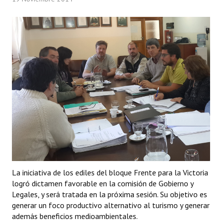
Programas
LEGISLACIÓN
Constitución Nacional
Constitución Provincial
Carta Orgánica 2007
Reglamento Interno
Digesto
Organigrama
La iniciativa de los ediles del bloque Frente para la Victoria
DOCUMENTOS
logró dictamen favorable en la comisión de Gobierno y
Legales, y será tratada en la próxima sesión. Su objetivo es
Informes de Gestión
generar un foco productivo alternativo al turismo y generar
además beneficios medioambientales.
Proyectos Presentados