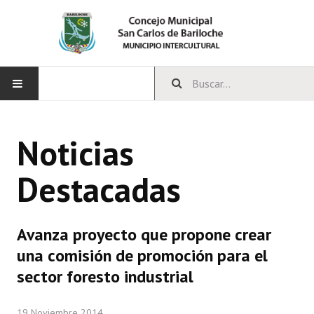
INICIO
Noticias
CONCEJO
Destacadas
Bloques Políticos
Integrantes del Concejo
Avanza proyecto que propone crear
Comisiones Permanentes
una comisión de promoción para el
Comisiones Especiales
sector foresto industrial
Concejales Mandato Cumplido
19 Noviembre 2014