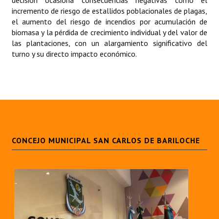
Huéspedes de Honor - Registro
incremento de riesgo de estallidos poblacionales de plagas,
el aumento del riesgo de incendios por acumulación de
Antiguos Pobladores - Registro
biomasa y la pérdida de crecimiento individual y del valor de
las plantaciones, con un alargamiento significativo del
Reconocimientos - Registro
turno y su directo impacto económico.
Bariloche, Municipio intercultural
Entrega de distinciones
REFORMA DE LA CARTA ORGÁNICA
CONCEJO MUNICIPAL SAN CARLOS DE BARILOCHE