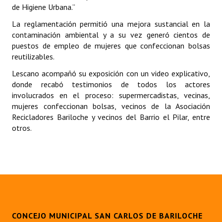
de Higiene Urbana.”
INSTITUCIONAL
La reglamentación permitió una mejora sustancial en la
Antiguos Pobladores
contaminación ambiental y a su vez generó cientos de
puestos de empleo de mujeres que confeccionan bolsas
Noticias Destacadas
reutilizables.
Registros y Distinciones
Lescano acompañó su exposición con un video explicativo,
donde recabó testimonios de todos los actores
Datos Históricos
involucrados en el proceso: supermercadistas, vecinas,
mujeres confeccionan bolsas, vecinos de la Asociación
Premio al Mérito - Registro
Recicladores Bariloche y vecinos del Barrio el Pilar, entre
otros.
Audiencias Públicas - Registro
Mujeres que Dejaron Huellas - Registro
Periodistas Decanos - Registro
Ciudadano Ilustre - Registro
Banca del Vecino - Registro
CONCEJO MUNICIPAL SAN CARLOS DE BARILOCHE