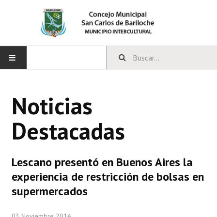
INICIO
Noticias
CONCEJO
Destacadas
Bloques Políticos
Integrantes del Concejo
Lescano presentó en Buenos Aires la
Comisiones Permanentes
experiencia de restricción de bolsas en
Comisiones Especiales
supermercados
Concejales Mandato Cumplido
03 Noviembre 2014