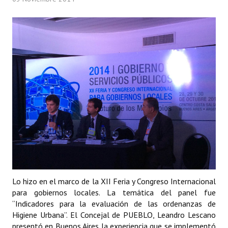
Programas
LEGISLACIÓN
Constitución Nacional
Constitución Provincial
Carta Orgánica 2007
Reglamento Interno
Digesto
Organigrama
Lo hizo en el marco de la XII Feria y Congreso Internacional
DOCUMENTOS
para gobiernos locales. La temática del panel fue
“Indicadores para la evaluación de las ordenanzas de
Informes de Gestión
Higiene Urbana”. El Concejal de PUEBLO, Leandro Lescano
presentó en Buenos Aires la experiencia que se implementó
Proyectos Presentados