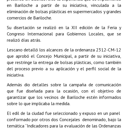
en Bariloche a partir de su iniciativa, vinculada a la
eliminación de bolsas plásticas en supermercados y grandes
Dictámenes Asesoría Letrada
comercios de Bariloche.
Actas de Sesión
Su disertación se realizó en la XII edición de la Feria y
Congreso Internacional para Gobiernos Locales, que se
Informes de Unidad Coordinadora
realizó días atrás.
Ejecución Presupuestaria
Lescano detalló los alcances de la ordenanza 2312-CM-12
que aprobó el Concejo Municipal, a partir de su iniciativa,
Actas de Audiencias Públicas
que restringe la entrega de bolsas plásticas, como también
del proceso previo a su aplicación y el perfil social de la
NORMATIVA
iniciativa.
Comunicaciones
Además dio detalles sobre la campaña de comunicación
que fue diseñada para la ocasión, con el objetivo de
Declaraciones
garantizar que los vecinos de Bariloche estén informados
sobre lo que implicaba la medida.
Resoluciones
El edil de la ciudad fue seleccionado y expuso en un panel
conformado por otros dos Concejales denominado, bajo la
Resoluciones de Presidencia
temática “Indicadores para la evaluación de las Ordenanzas