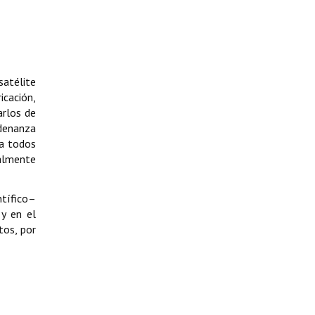
satélite
icación,
arlos de
rdenanza
 a todos
ualmente
ntífico–
 y en el
tos, por