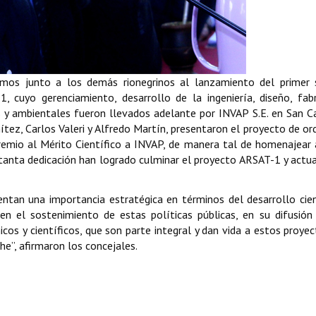
imos junto a los demás rionegrinos al lanzamiento del primer 
, cuyo gerenciamiento, desarrollo de la ingeniería, diseño, fabr
es y ambientales fueron llevados adelante por INVAP S.E. en San C
ítez, Carlos Valeri y Alfredo Martín, presentaron el proyecto de o
remio al Mérito Científico a INVAP, de manera tal de homenajear
 tanta dedicación han logrado culminar el proyecto ARSAT-1 y act
entan una importancia estratégica en términos del desarrollo cie
n el sostenimiento de estas políticas públicas, en su difusión
cos y científicos, que son parte integral y dan vida a estos proyec
e”, afirmaron los concejales.