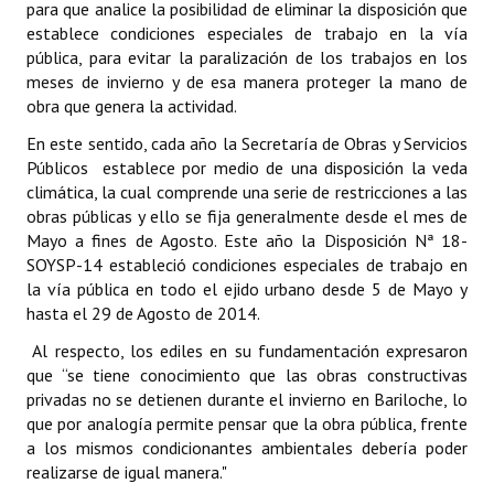
para que analice la posibilidad de eliminar la disposición que
establece condiciones especiales de trabajo en la vía
Dictámenes Asesoría Letrada
pública, para evitar la paralización de los trabajos en los
meses de invierno y de esa manera proteger la mano de
Actas de Sesión
obra que genera la actividad.
Informes de Unidad Coordinadora
En este sentido, cada año la Secretaría de Obras y Servicios
Públicos establece por medio de una disposición la veda
Ejecución Presupuestaria
climática, la cual comprende una serie de restricciones a las
obras públicas y ello se fija generalmente desde el mes de
Actas de Audiencias Públicas
Mayo a fines de Agosto. Este año la Disposición Nª 18-
SOYSP-14 estableció condiciones especiales de trabajo en
NORMATIVA
la vía pública en todo el ejido urbano desde 5 de Mayo y
hasta el 29 de Agosto de 2014.
Comunicaciones
Al respecto, los ediles en su fundamentación expresaron
Declaraciones
que “se tiene conocimiento que las obras constructivas
privadas no se detienen durante el invierno en Bariloche, lo
Resoluciones
que por analogía permite pensar que la obra pública, frente
a los mismos condicionantes ambientales debería poder
Resoluciones de Presidencia
realizarse de igual manera."