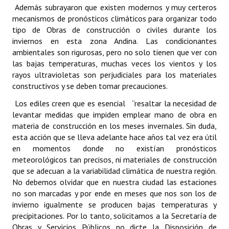
Además subrayaron que existen modernos y muy certeros
INSTITUCIONAL
mecanismos de pronósticos climáticos para organizar todo
tipo de Obras de construcción o civiles durante los
Antiguos Pobladores
inviernos en esta zona Andina. Las condicionantes
Noticias Destacadas
ambientales son rigurosas, pero no solo tienen que ver con
las bajas temperaturas, muchas veces los vientos y los
Registros y Distinciones
rayos ultravioletas son perjudiciales para los materiales
constructivos y se deben tomar precauciones.
Datos Históricos
Los ediles creen que es esencial “resaltar la necesidad de
Premio al Mérito - Registro
levantar medidas que impiden emplear mano de obra en
materia de construcción en los meses invernales. Sin duda,
Audiencias Públicas - Registro
esta acción que se lleva adelante hace años tal vez era útil
en momentos donde no existían pronósticos
Mujeres que Dejaron Huellas - Registro
meteorológicos tan precisos, ni materiales de construcción
que se adecuan a la variabilidad climática de nuestra región.
Periodistas Decanos - Registro
No debemos olvidar que en nuestra ciudad las estaciones
no son marcadas y por ende en meses que nos son los de
Ciudadano Ilustre - Registro
invierno igualmente se producen bajas temperaturas y
precipitaciones. Por lo tanto, solicitamos a la Secretaría de
Banca del Vecino - Registro
Obras y Servicios Públicos no dicte la Disposición de