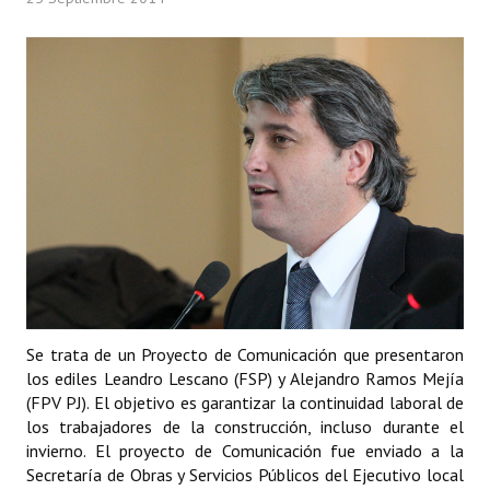
Programas
LEGISLACIÓN
Constitución Nacional
Constitución Provincial
Carta Orgánica 2007
Reglamento Interno
Digesto
Organigrama
Se trata de un Proyecto de Comunicación que presentaron
los ediles Leandro Lescano (FSP) y Alejandro Ramos Mejía
DOCUMENTOS
(FPV PJ). El objetivo es garantizar la continuidad laboral de
los trabajadores de la construcción, incluso durante el
Informes de Gestión
invierno. El proyecto de Comunicación fue enviado a la
Secretaría de Obras y Servicios Públicos del Ejecutivo local
Proyectos Presentados