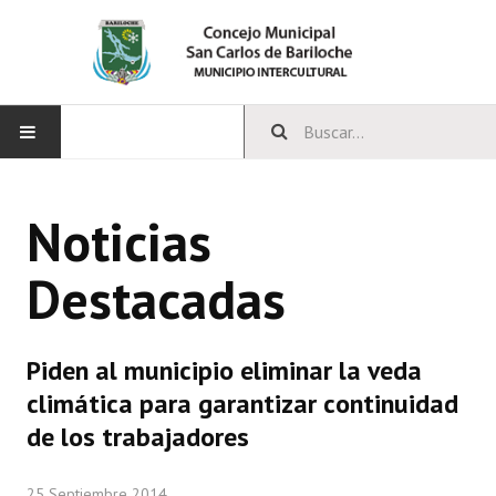
INICIO
Noticias
CONCEJO
Destacadas
Bloques Políticos
Integrantes del Concejo
Piden al municipio eliminar la veda
Comisiones Permanentes
climática para garantizar continuidad
Comisiones Especiales
de los trabajadores
Concejales Mandato Cumplido
25 Septiembre 2014