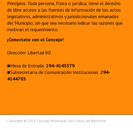
Principios. Toda persona, física o jurídica, tiene el derecho
Huéspedes de Honor - Registro
de libre acceso a las fuentes de información de los actos
legislativos, administrativos y jurisdiccionales emanados
Antiguos Pobladores - Registro
del Municipio, sin que sea necesario indicar las razones que
motivan el requerimiento.
Reconocimientos - Registro
¡Conectate con el Concejo!
Bariloche, Municipio intercultural
Dirección: Libertad 80
Entrega de distinciones
■Mesa de Entrada:
294-4143579
REFORMA DE LA CARTA ORGÁNICA
■Subsecretaría de Comunicación Institucional:
294-
4144703
Copyright © 2026 Concejo Municipal San Carlos de Bariloche.