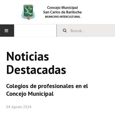
INICIO
Noticias
CONCEJO
Destacadas
Bloques Políticos
Integrantes del Concejo
Colegios de profesionales en el
Comisiones Permanentes
Concejo Municipal
Comisiones Especiales
04 Agosto 2014
Concejales Mandato Cumplido