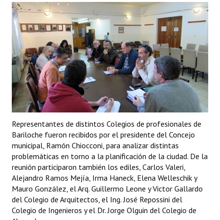
Programas
LEGISLACIÓN
Constitución Nacional
Constitución Provincial
Carta Orgánica 2007
Reglamento Interno
Representantes de distintos Colegios de profesionales de
Bariloche fueron recibidos por el presidente del Concejo
Digesto
municipal, Ramón Chiocconi, para analizar distintas
Organigrama
problemáticas en torno a la planificación de la ciudad. De la
reunión participaron también los ediles, Carlos Valeri,
DOCUMENTOS
Alejandro Ramos Mejía, Irma Haneck, Elena Welleschik y
Mauro González, el Arq. Guillermo Leone y Victor Gallardo
del Colegio de Arquitectos, el Ing. José Repossini del
Informes de Gestión
Colegio de Ingenieros y el Dr. Jorge Olguin del Colegio de
Proyectos Presentados