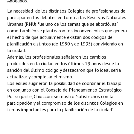
Abogados.
La necesidad de los distintos Colegios de profesionales de
Dictámenes Asesoría Letrada
participar en los debates en torno a las Reservas Naturales
Urbanas (RNU) fue uno de los temas que se abordó, así
Actas de Sesión
como también se plantearon los inconvenientes que genera
Informes de Unidad Coordinadora
el hecho de que actualmente existan dos códigos de
planificación distintos (de 1980 y de 1995) conviviendo en
Ejecución Presupuestaria
la ciudad.
Además, los profesionales señalaron los cambios
Actas de Audiencias Públicas
producidos en la ciudad en los últimos 19 años desde la
sanción del último código y destacaron que lo ideal sería
NORMATIVA
actualizar y completar el mismo.
Los ediles sugirieron la posibilidad de coordinar el trabajo
Comunicaciones
en conjunto con el Consejo de Planeamiento Estratégico.
Por su parte, Chiocconi se mostró "satisfechos con la
Declaraciones
participación y el compromiso de los distintos Colegios en
temas importantes para la planificación de la ciudad".
Resoluciones
Resoluciones de Presidencia