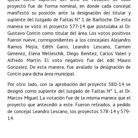
proyecto fue de forma nominal, en donde cada concejal
manifestó su posición ante la designación del titular y
Dictámenes Asesoría Letrada
suplente del Juzgado de Faltas N° 1 de Bariloche. De esta
Actas de Sesión
manera se votó el proyecto 577-14 que postulaba al Dr.
Gustavo Contín como titular del área. Los votos positivos
Informes de Unidad Coordinadora
fueron nueve, correspondientes a los concejales Alejandro
Ramos Mejía, Edith Garro, Leandro Lescano, Carmen
Ejecución Presupuestaria
Gimenez, Elena Welleschik, Diego Benitez, Carlos Valeri y
Alfredo Martín. El voto negativo fue del edil Mauro
Actas de Audiencias Públicas
Gonzalez. De esta manera, fue avalado la designación de
Contín para dicha área municipal.
NORMATIVA
Por otro lado, con la aprobación del proyecto 580-14 se
designó como suplente del Juzgado de Faltas N° 1, al Dr.
Comunicaciones
Marcos Miguel. La votación fue de la misma manera que el
Declaraciones
proyecto que antecedió a este. Fueron retirados, a pedido
de concejal Leandro Lescano, los proyectos 578-14 y 579-
Resoluciones
14.
Resoluciones de Presidencia