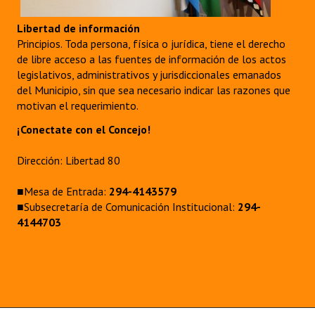
Huéspedes de Honor - Registro
Libertad de información
Principios. Toda persona, física o jurídica, tiene el derecho
Antiguos Pobladores - Registro
de libre acceso a las fuentes de información de los actos
Reconocimientos - Registro
legislativos, administrativos y jurisdiccionales emanados
del Municipio, sin que sea necesario indicar las razones que
Bariloche, Municipio intercultural
motivan el requerimiento.
¡Conectate con el Concejo!
Entrega de distinciones
Dirección: Libertad 80
REFORMA DE LA CARTA ORGÁNICA
■Mesa de Entrada:
294-4143579
■Subsecretaría de Comunicación Institucional:
294-
4144703