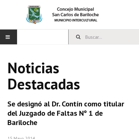
INICIO
Noticias
CONCEJO
Destacadas
Bloques Políticos
Integrantes del Concejo
Se designó al Dr. Contín como titular
Comisiones Permanentes
del Juzgado de Faltas N° 1 de
Comisiones Especiales
Bariloche
Concejales Mandato Cumplido
15 Mayo 2014