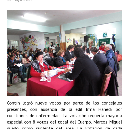
Programas
LEGISLACIÓN
Constitución Nacional
Constitución Provincial
Carta Orgánica 2007
Reglamento Interno
Digesto
Organigrama
Contín logró nueve votos por parte de los concejales
DOCUMENTOS
presentes, con ausencia de la edil Irma Haneck por
cuestiones de enfermedad. La votación requería mayoría
Informes de Gestión
especial con 8 votos del total del Cuerpo. Marcos Miguel
quedó como suplente del área. La votación de cada
Proyectos Presentados