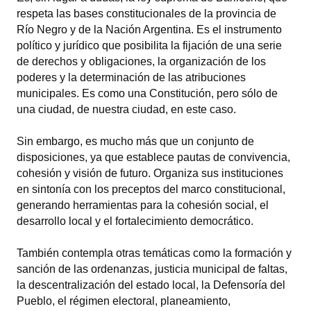
INSTITUCIONAL
respeta las bases constitucionales de la provincia de
Río Negro y de la Nación Argentina. Es el instrumento
Antiguos Pobladores
político y jurídico que posibilita la fijación de una serie
de derechos y obligaciones, la organización de los
Noticias Destacadas
poderes y la determinación de las atribuciones
municipales. Es como una Constitución, pero sólo de
Registros y Distinciones
una ciudad, de nuestra ciudad, en este caso.
Datos Históricos
Sin embargo, es mucho más que un conjunto de
Premio al Mérito - Registro
disposiciones, ya que establece pautas de convivencia,
cohesión y visión de futuro. Organiza sus instituciones
Audiencias Públicas - Registro
en sintonía con los preceptos del marco constitucional,
generando herramientas para la cohesión social, el
Mujeres que Dejaron Huellas - Registro
desarrollo local y el fortalecimiento democrático.
Periodistas Decanos - Registro
También contempla otras temáticas como la formación y
Ciudadano Ilustre - Registro
sanción de las ordenanzas, justicia municipal de faltas,
la descentralización del estado local, la Defensoría del
Banca del Vecino - Registro
Pueblo, el régimen electoral, planeamiento,