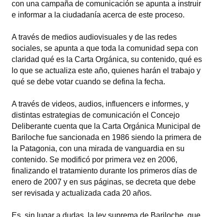
con una campaña de comunicación se apunta a instruir
e informar a la ciudadanía acerca de este proceso.
Dictámenes Asesoría Letrada
A través de medios audiovisuales y de las redes
Actas de Sesión
sociales, se apunta a que toda la comunidad sepa con
Informes de Unidad Coordinadora
claridad qué es la Carta Orgánica, su contenido, qué es
lo que se actualiza este año, quienes harán el trabajo y
Ejecución Presupuestaria
qué se debe votar cuando se defina la fecha.
Actas de Audiencias Públicas
A través de videos, audios, influencers e informes, y
distintas estrategias de comunicación el Concejo
NORMATIVA
Deliberante cuenta que la Carta Orgánica Municipal de
Bariloche fue sancionada en 1986 siendo la primera de
Comunicaciones
la Patagonia, con una mirada de vanguardia en su
contenido. Se modificó por primera vez en 2006,
Declaraciones
finalizando el tratamiento durante los primeros días de
enero de 2007 y en sus páginas, se decreta que debe
Resoluciones
ser revisada y actualizada cada 20 años.
Resoluciones de Presidencia
Es, sin lugar a dudas, la ley suprema de Bariloche, que