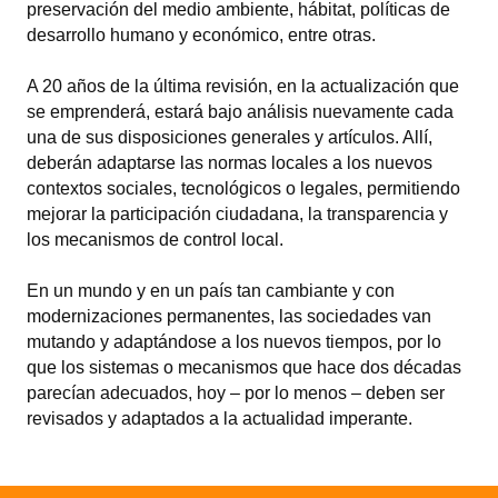
preservación del medio ambiente, hábitat, políticas de
Huéspedes de Honor - Registro
desarrollo humano y económico, entre otras.
Antiguos Pobladores - Registro
A 20 años de la última revisión, en la actualización que
se emprenderá, estará bajo análisis nuevamente cada
Reconocimientos - Registro
una de sus disposiciones generales y artículos. Allí,
Bariloche, Municipio intercultural
deberán adaptarse las normas locales a los nuevos
contextos sociales, tecnológicos o legales, permitiendo
Entrega de distinciones
mejorar la participación ciudadana, la transparencia y
los mecanismos de control local.
REFORMA DE LA CARTA ORGÁNICA
En un mundo y en un país tan cambiante y con
modernizaciones permanentes, las sociedades van
mutando y adaptándose a los nuevos tiempos, por lo
que los sistemas o mecanismos que hace dos décadas
parecían adecuados, hoy – por lo menos – deben ser
revisados y adaptados a la actualidad imperante.