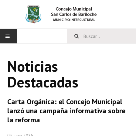
INICIO
Noticias
CONCEJO
Destacadas
Bloques Políticos
Integrantes del Concejo
Carta Orgánica: el Concejo Municipal
Comisiones Permanentes
lanzó una campaña informativa sobre
Comisiones Especiales
la reforma
Concejales Mandato Cumplido
03 Junio 2026