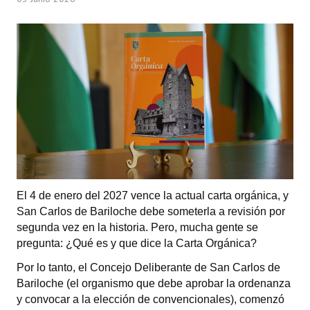
Programas
LEGISLACIÓN
Constitución Nacional
Constitución Provincial
Carta Orgánica 2007
Reglamento Interno
Digesto
El 4 de enero del 2027 vence la actual carta orgánica, y
San Carlos de Bariloche debe someterla a revisión por
Organigrama
segunda vez en la historia. Pero, mucha gente se
pregunta: ¿Qué es y que dice la Carta Orgánica?
DOCUMENTOS
Por lo tanto, el Concejo Deliberante de San Carlos de
Informes de Gestión
Bariloche (el organismo que debe aprobar la ordenanza
y convocar a la elección de convencionales), comenzó
Proyectos Presentados