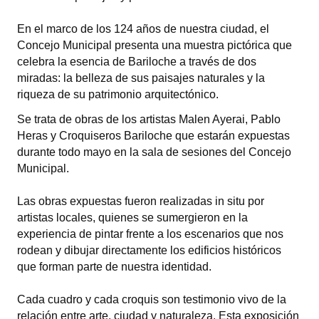
Dictámenes Asesoría Letrada
En el marco de los 124 años de nuestra ciudad, el
Concejo Municipal presenta una muestra pictórica que
Actas de Sesión
celebra la esencia de Bariloche a través de dos
miradas: la belleza de sus paisajes naturales y la
Informes de Unidad Coordinadora
riqueza de su patrimonio arquitectónico.
Ejecución Presupuestaria
Se trata de obras de los artistas Malen Ayerai, Pablo
Heras y Croquiseros Bariloche que estarán expuestas
Actas de Audiencias Públicas
durante todo mayo en la sala de sesiones del Concejo
Municipal.
NORMATIVA
Las obras expuestas fueron realizadas in situ por
Comunicaciones
artistas locales, quienes se sumergieron en la
experiencia de pintar frente a los escenarios que nos
Declaraciones
rodean y dibujar directamente los edificios históricos
que forman parte de nuestra identidad.
Resoluciones
Resoluciones de Presidencia
Cada cuadro y cada croquis son testimonio vivo de la
relación entre arte, ciudad y naturaleza. Esta exposición