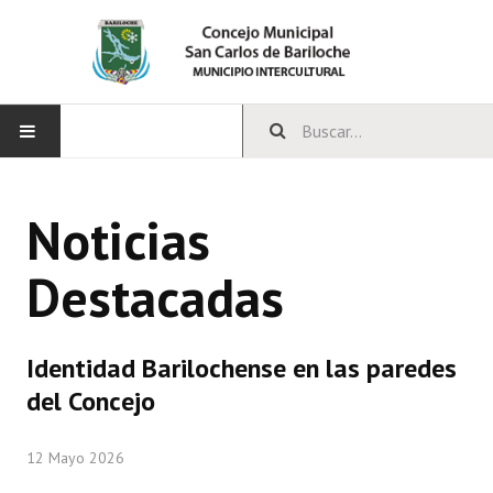
INICIO
Noticias
CONCEJO
Destacadas
Bloques Políticos
Integrantes del Concejo
Identidad Barilochense en las paredes
Comisiones Permanentes
del Concejo
Comisiones Especiales
12 Mayo 2026
Concejales Mandato Cumplido