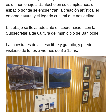
INSTITUCIONAL
es un homenaje a Bariloche en su cumpleaños: un
espacio donde se encuentran la creación artística, el
Antiguos Pobladores
entorno natural y el legado cultural que nos define.
Noticias Destacadas
El trabajo se lleva adelante en coordinación con la
Subsecretaria de Cultura del municipio de Bariloche.
Registros y Distinciones
La muestra es de acceso libre y gratuito, y puede
Datos Históricos
visitarse de lunes a viernes de 8 a 15 hs.
Premio al Mérito - Registro
Audiencias Públicas - Registro
Mujeres que Dejaron Huellas - Registro
Periodistas Decanos - Registro
Ciudadano Ilustre - Registro
Banca del Vecino - Registro