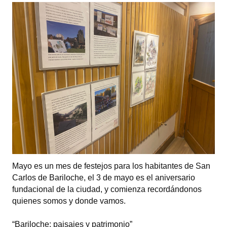
Programas
LEGISLACIÓN
Constitución Nacional
Constitución Provincial
Carta Orgánica 2007
Reglamento Interno
Digesto
Organigrama
Mayo es un mes de festejos para los habitantes de San
Carlos de Bariloche, el 3 de mayo es el aniversario
DOCUMENTOS
fundacional de la ciudad, y comienza recordándonos
quienes somos y donde vamos.
Informes de Gestión
“Bariloche: paisajes y patrimonio”
Proyectos Presentados