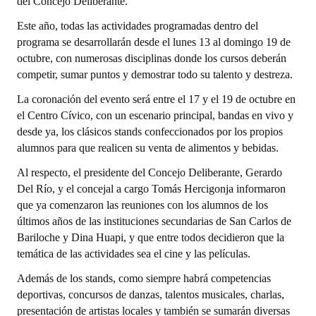
del Concejo Deliberante.
Este año, todas las actividades programadas dentro del
Dictámenes Asesoría Letrada
programa se desarrollarán desde el lunes 13 al domingo 19 de
Actas de Sesión
octubre, con numerosas disciplinas donde los cursos deberán
competir, sumar puntos y demostrar todo su talento y destreza.
Informes de Unidad Coordinadora
La coronación del evento será entre el 17 y el 19 de octubre en
Ejecución Presupuestaria
el Centro Cívico, con un escenario principal, bandas en vivo y
desde ya, los clásicos stands confeccionados por los propios
Actas de Audiencias Públicas
alumnos para que realicen su venta de alimentos y bebidas.
Al respecto, el presidente del Concejo Deliberante, Gerardo
NORMATIVA
Del Río, y el concejal a cargo Tomás Hercigonja informaron
que ya comenzaron las reuniones con los alumnos de los
Comunicaciones
últimos años de las instituciones secundarias de San Carlos de
Declaraciones
Bariloche y Dina Huapi, y que entre todos decidieron que la
temática de las actividades sea el cine y las películas.
Resoluciones
Además de los stands, como siempre habrá competencias
Resoluciones de Presidencia
deportivas, concursos de danzas, talentos musicales, charlas,
presentación de artistas locales y también se sumarán diversas