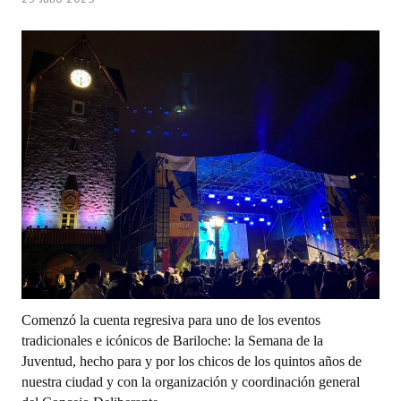
Programas
LEGISLACIÓN
Constitución Nacional
Constitución Provincial
Carta Orgánica 2007
Reglamento Interno
Digesto
Organigrama
Comenzó la cuenta regresiva para uno de los eventos
DOCUMENTOS
tradicionales e icónicos de Bariloche: la Semana de la
Juventud, hecho para y por los chicos de los quintos años de
Informes de Gestión
nuestra ciudad y con la organización y coordinación general
Proyectos Presentados