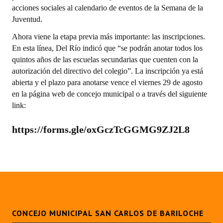
INSTITUCIONAL
acciones sociales al calendario de eventos de la Semana de la
Juventud.
Antiguos Pobladores
Ahora viene la etapa previa más importante: las inscripciones.
En esta línea, Del Río indicó que “se podrán anotar todos los
Noticias Destacadas
quintos años de las escuelas secundarias que cuenten con la
Registros y Distinciones
autorización del directivo del colegio”. La inscripción ya está
abierta y el plazo para anotarse vence el viernes 29 de agosto
Datos Históricos
en la página web de concejo municipal o a través del siguiente
link:
Premio al Mérito - Registro
https://forms.gle/oxGczTcGGMG9ZJ2L8
Audiencias Públicas - Registro
Mujeres que Dejaron Huellas - Registro
Periodistas Decanos - Registro
Ciudadano Ilustre - Registro
CONCEJO MUNICIPAL SAN CARLOS DE BARILOCHE
Banca del Vecino - Registro