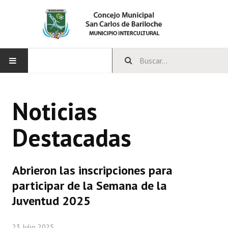
INICIO
Noticias
CONCEJO
Destacadas
Bloques Políticos
Integrantes del Concejo
Abrieron las inscripciones para
Comisiones Permanentes
participar de la Semana de la
Comisiones Especiales
Juventud 2025
Concejales Mandato Cumplido
23 Julio 2025