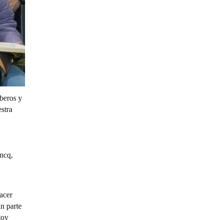
beros y
stra
ncq,
acer
n parte
toy