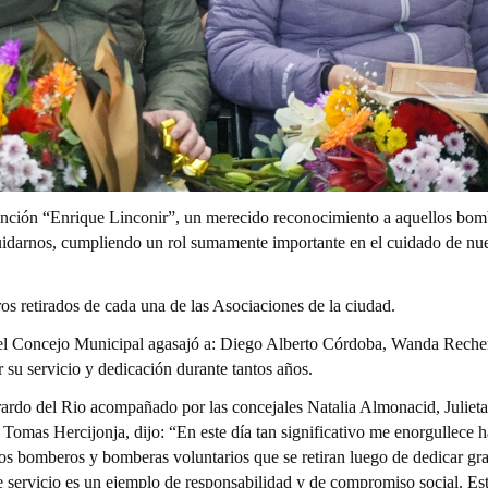
tinción “Enrique Linconir”, un merecido reconocimiento a aquellos bom
uidarnos, cumpliendo un rol sumamente importante en el cuidado de nue
os retirados de cada una de las Asociaciones de la ciudad.
o el Concejo Municipal agasajó a: Diego Alberto Córdoba, Wanda Reche
su servicio y dedicación durante tantos años.
ardo del Rio acompañado por las concejales Natalia Almonacid, Julieta
Tomas Hercijonja, dijo: “En este día tan significativo me enorgullece h
os bomberos y bomberas voluntarios que se retiran luego de dedicar gra
e servicio es un ejemplo de responsabilidad y de compromiso social. Es