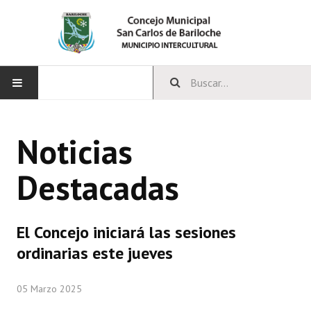
INICIO
Noticias
CONCEJO
Destacadas
Bloques Políticos
Integrantes del Concejo
El Concejo iniciará las sesiones
Comisiones Permanentes
ordinarias este jueves
Comisiones Especiales
05 Marzo 2025
Concejales Mandato Cumplido