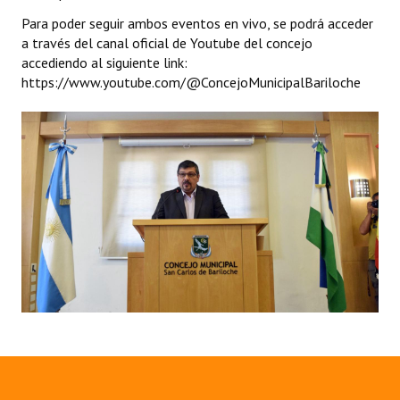
Para poder seguir ambos eventos en vivo, se podrá acceder
Dictámenes Asesoría Letrada
a través del canal oficial de Youtube del concejo
accediendo al siguiente link:
Actas de Sesión
https://www.youtube.com/@ConcejoMunicipalBariloche
Informes de Unidad Coordinadora
Ejecución Presupuestaria
Actas de Audiencias Públicas
NORMATIVA
Comunicaciones
Declaraciones
Resoluciones
Resoluciones de Presidencia