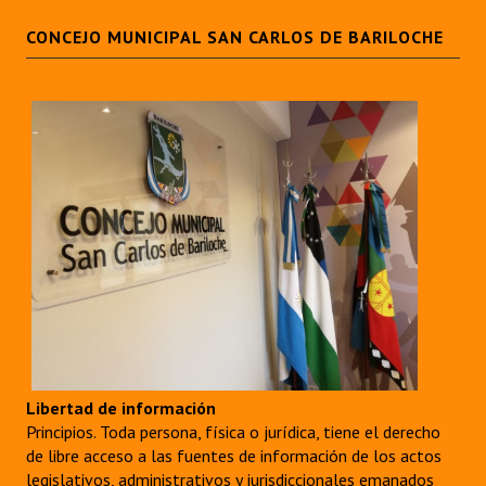
INSTITUCIONAL
CONCEJO MUNICIPAL SAN CARLOS DE BARILOCHE
Antiguos Pobladores
Noticias Destacadas
Registros y Distinciones
Datos Históricos
Premio al Mérito - Registro
Audiencias Públicas - Registro
Mujeres que Dejaron Huellas - Registro
Periodistas Decanos - Registro
Libertad de información
Ciudadano Ilustre - Registro
Principios. Toda persona, física o jurídica, tiene el derecho
de libre acceso a las fuentes de información de los actos
Banca del Vecino - Registro
legislativos, administrativos y jurisdiccionales emanados