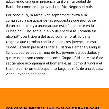
adquiriendo una gran presencia tanto en la ciudad de
INSTITUCIONAL
Bariloche como en la provincia de Río Negro y el país.
Antiguos Pobladores
Por todo ello, la Mesa 6 de septiembre invita a la
comunidad a participar de las propuestas que pronto se
Noticias Destacadas
darán a conocer y a anunciar que estará presente en la
Ciudad de El Bolsón el día 25 de enero a la “Jornada sin
Registros y Distinciones
alcohol” y participará del acto conmemorativo de la
tragedia que terminó con la vida de tres jóvenes en esa
Datos Históricos
ciudad. Estarán presentes María Cristina Hernanz y Enrique
Schott, padres de Juan, uno de los jóvenes atropellados y
Premio al Mérito - Registro
que reunidos son conocidos como Grupo J.E.N. La Mesa 6 de
septiembre acompañará el homenaje, así como difundirá el
Audiencias Públicas - Registro
trabajo comprometido que a lo largo de más de una década
viene llevando adelante.
Mujeres que Dejaron Huellas - Registro
Periodistas Decanos - Registro
Ciudadano Ilustre - Registro
Banca del Vecino - Registro
CONCEJO MUNICIPAL SAN CARLOS DE BARILOCHE