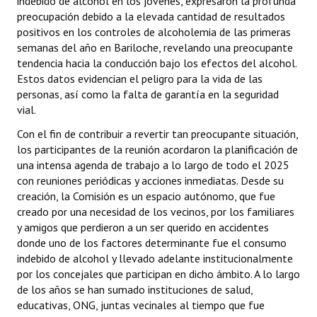
indebido de alcohol en los jóvenes, expresaron la profunda
preocupación debido a la elevada cantidad de resultados
Dictámenes Asesoría Letrada
positivos en los controles de alcoholemia de las primeras
semanas del año en Bariloche, revelando una preocupante
Actas de Sesión
tendencia hacia la conducción bajo los efectos del alcohol.
Estos datos evidencian el peligro para la vida de las
Informes de Unidad Coordinadora
personas, así como la falta de garantía en la seguridad
vial.
Ejecución Presupuestaria
Con el fin de contribuir a revertir tan preocupante situación,
Actas de Audiencias Públicas
los participantes de la reunión acordaron la planificación de
una intensa agenda de trabajo a lo largo de todo el 2025
NORMATIVA
con reuniones periódicas y acciones inmediatas. Desde su
creación, la Comisión es un espacio autónomo, que fue
Comunicaciones
creado por una necesidad de los vecinos, por los familiares
y amigos que perdieron a un ser querido en accidentes
Declaraciones
donde uno de los factores determinante fue el consumo
indebido de alcohol y llevado adelante institucionalmente
Resoluciones
por los concejales que participan en dicho ámbito. A lo largo
de los años se han sumado instituciones de salud,
Resoluciones de Presidencia
educativas, ONG, juntas vecinales al tiempo que fue