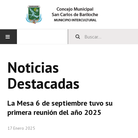
INICIO
Noticias
CONCEJO
Destacadas
Bloques Políticos
Integrantes del Concejo
La Mesa 6 de septiembre tuvo su
Comisiones Permanentes
primera reunión del año 2025
Comisiones Especiales
17 Enero 2025
Concejales Mandato Cumplido