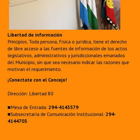
Huéspedes de Honor - Registro
Antiguos Pobladores - Registro
Reconocimientos - Registro
Libertad de información
Principios. Toda persona, física o jurídica, tiene el derecho
Bariloche, Municipio intercultural
de libre acceso a las fuentes de información de los actos
legislativos, administrativos y jurisdiccionales emanados
Entrega de distinciones
del Municipio, sin que sea necesario indicar las razones que
motivan el requerimiento.
REFORMA DE LA CARTA ORGÁNICA
¡Conectate con el Concejo!
Dirección: Libertad 80
■Mesa de Entrada:
294-4143579
■Subsecretaría de Comunicación Institucional:
294-
4144703