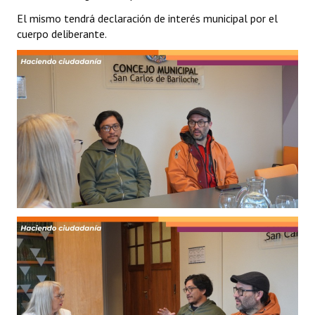
El mismo tendrá declaración de interés municipal por el
Dictámenes Asesoría Letrada
cuerpo deliberante.
Actas de Sesión
Informes de Unidad Coordinadora
Ejecución Presupuestaria
Actas de Audiencias Públicas
NORMATIVA
Comunicaciones
Declaraciones
Resoluciones
Resoluciones de Presidencia