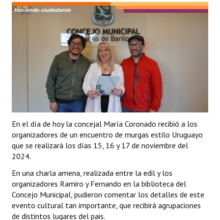
Programas
LEGISLACIÓN
Constitución Nacional
Constitución Provincial
Carta Orgánica 2007
Reglamento Interno
En el día de hoy la concejal María Coronado recibió a los
organizadores de un encuentro de murgas estilo Uruguayo
Digesto
que se realizará los días 15, 16 y 17 de noviembre del
Organigrama
2024.
En una charla amena, realizada entre la edil y los
DOCUMENTOS
organizadores Ramiro y Fernando en la biblioteca del
Concejo Municipal, pudieron comentar los detalles de este
Informes de Gestión
evento cultural tan importante, que recibirá agrupaciones
de distintos lugares del pais.
Proyectos Presentados