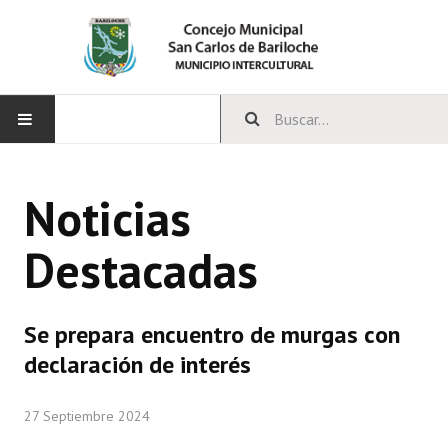
INICIO
Noticias
CONCEJO
Destacadas
Bloques Políticos
Integrantes del Concejo
Se prepara encuentro de murgas con
Comisiones Permanentes
declaración de interés
Comisiones Especiales
27 Septiembre 2024
Concejales Mandato Cumplido