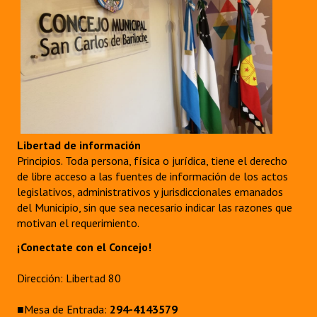
INSTITUCIONAL
Antiguos Pobladores
Noticias Destacadas
Registros y Distinciones
Datos Históricos
Libertad de información
Premio al Mérito - Registro
Principios. Toda persona, física o jurídica, tiene el derecho
de libre acceso a las fuentes de información de los actos
Audiencias Públicas - Registro
legislativos, administrativos y jurisdiccionales emanados
del Municipio, sin que sea necesario indicar las razones que
Mujeres que Dejaron Huellas - Registro
motivan el requerimiento.
Periodistas Decanos - Registro
¡Conectate con el Concejo!
Ciudadano Ilustre - Registro
Dirección: Libertad 80
Banca del Vecino - Registro
■Mesa de Entrada:
294-4143579