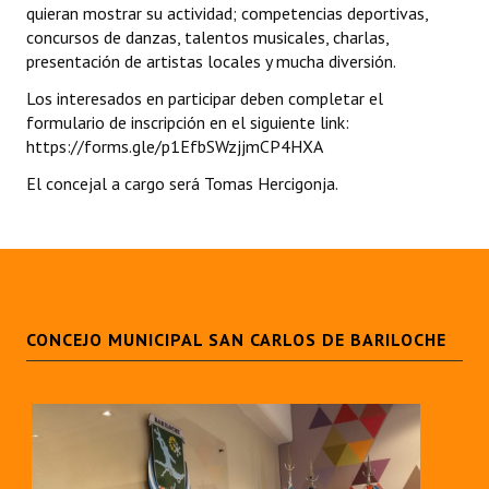
quieran mostrar su actividad; competencias deportivas,
concursos de danzas, talentos musicales, charlas,
Dictámenes Asesoría Letrada
presentación de artistas locales y mucha diversión.
Actas de Sesión
Los interesados en participar deben completar el
formulario de inscripción en el siguiente link:
Informes de Unidad Coordinadora
https://forms.gle/p1EfbSWzjjmCP4HXA
Ejecución Presupuestaria
El concejal a cargo será Tomas Hercigonja.
Actas de Audiencias Públicas
NORMATIVA
Comunicaciones
CONCEJO MUNICIPAL SAN CARLOS DE BARILOCHE
Declaraciones
Resoluciones
Resoluciones de Presidencia