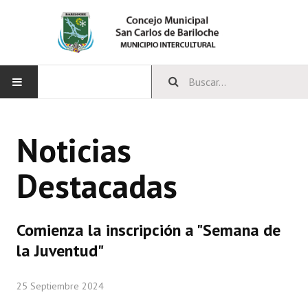
INICIO
Noticias
CONCEJO
Destacadas
Bloques Políticos
Integrantes del Concejo
Comienza la inscripción a "Semana de
Comisiones Permanentes
la Juventud"
Comisiones Especiales
25 Septiembre 2024
Concejales Mandato Cumplido