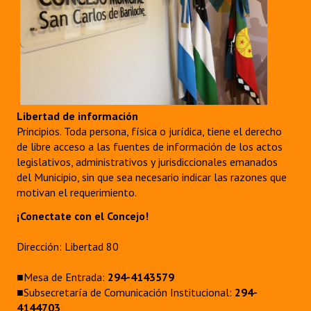
Huéspedes de Honor - Registro
Antiguos Pobladores - Registro
Reconocimientos - Registro
Bariloche, Municipio intercultural
Libertad de información
Entrega de distinciones
Principios. Toda persona, física o jurídica, tiene el derecho
de libre acceso a las fuentes de información de los actos
REFORMA DE LA CARTA ORGÁNICA
legislativos, administrativos y jurisdiccionales emanados
del Municipio, sin que sea necesario indicar las razones que
motivan el requerimiento.
¡Conectate con el Concejo!
Dirección: Libertad 80
■Mesa de Entrada:
294-4143579
■Subsecretaría de Comunicación Institucional:
294-
4144703