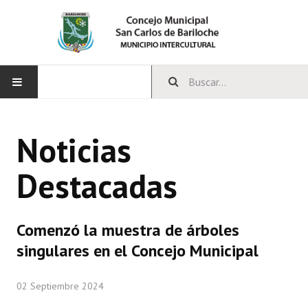
INICIO
Noticias
CONCEJO
Destacadas
Bloques Políticos
Integrantes del Concejo
Comenzó la muestra de árboles
Comisiones Permanentes
singulares en el Concejo Municipal
Comisiones Especiales
02 Septiembre 2024
Concejales Mandato Cumplido