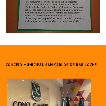
INSTITUCIONAL
Antiguos Pobladores
Noticias Destacadas
Registros y Distinciones
Datos Históricos
Premio al Mérito - Registro
Audiencias Públicas - Registro
CONCEJO MUNICIPAL SAN CARLOS DE BARILOCHE
Mujeres que Dejaron Huellas - Registro
Periodistas Decanos - Registro
Ciudadano Ilustre - Registro
Banca del Vecino - Registro