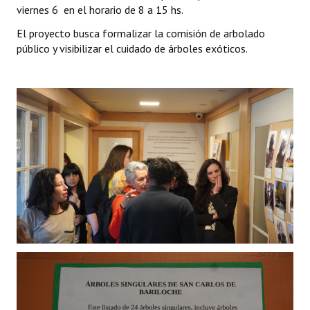
viernes 6 en el horario de 8 a 15 hs.
Dictámenes Asesoría Letrada
El proyecto busca formalizar la comisión de arbolado
público y visibilizar el cuidado de árboles exóticos.
Actas de Sesión
Informes de Unidad Coordinadora
Ejecución Presupuestaria
Actas de Audiencias Públicas
NORMATIVA
Comunicaciones
Declaraciones
Resoluciones
Resoluciones de Presidencia