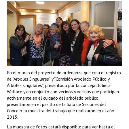
Programas
LEGISLACIÓN
Constitución Nacional
Constitución Provincial
Carta Orgánica 2007
Reglamento Interno
En el marco del proyecto de ordenanza que crea el registro
de “Árboles Singulares” y “Comisión Arbolado Público y
Digesto
Árboles singulares”, presentado por la concejal Julieta
Organigrama
Wallace y en conjunto con vecinos y vecinas que participan
activamente en el cuidado del arbolado publico,
DOCUMENTOS
presentaron en el pasillo de la Sala de Sesiones del
Concejo la muestra del trabajo que realizaron en el año
2015.
Informes de Gestión
La muestra de fotos estará disponible para ver hasta el
Proyectos Presentados