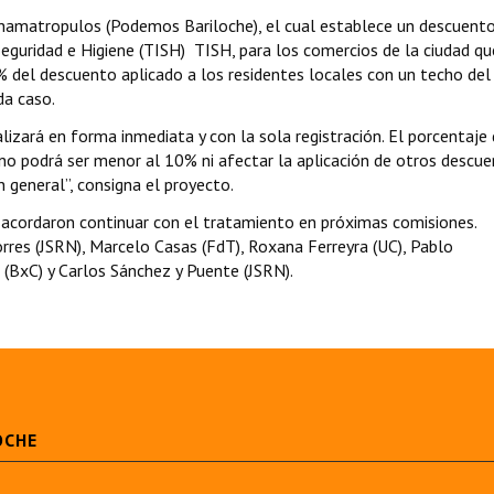
Chamatropulos (Podemos Bariloche), el cual establece un descuento
Seguridad e Higiene (TISH) TISH, para los comercios de la ciudad qu
% del descuento aplicado a los residentes locales con un techo de
da caso.
lizará en forma inmediata y con la sola registración. El porcentaje 
 no podrá ser menor al 10% ni afectar la aplicación de otros descu
 general”, consigna el proyecto.
 acordaron continuar con el tratamiento en próximas comisiones.
orres (JSRN), Marcelo Casas (FdT), Roxana Ferreyra (UC), Pablo
(BxC) y Carlos Sánchez y Puente (JSRN).
OCHE