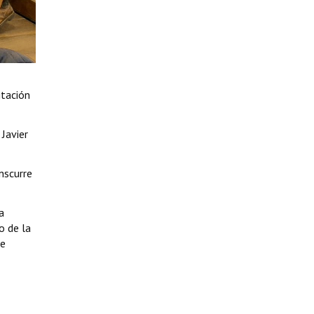
itación
 Javier
nscurre
a
o de la
de