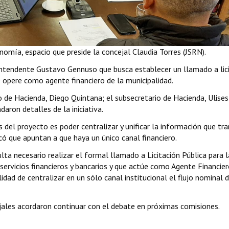
omía, espacio que preside la concejal Claudia Torres (JSRN).
l intendente Gustavo Gennuso que busca establecer un llamado a lic
e opere como agente financiero de la municipalidad.
o de Hacienda, Diego Quintana; el subsecretario de Hacienda, Ulises
ndaron detalles de la iniciativa.
 del proyecto es poder centralizar y unificar la información que tra
có que apuntan a que haya un único canal financiero.
lta necesario realizar el formal llamado a Licitación Pública para l
servicios financieros y bancarios y que actúe como Agente Financier
lidad de centralizar en un sólo canal institucional el flujo nominal 
ejales acordaron continuar con el debate en próximas comisiones.