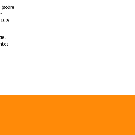
 (sobre
e
l 10%
del
entos