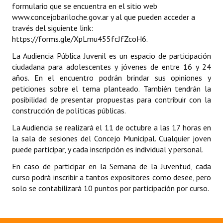
formulario que se encuentra en el sitio web
www.concejobariloche.gov.ar y al que pueden acceder a
Dictámenes Asesoría Letrada
través del siguiente link:
https://forms.gle/XpLmu455fcJfZcoH6
.
Actas de Sesión
La Audiencia Pública Juvenil es un espacio de participación
Informes de Unidad Coordinadora
ciudadana para adolescentes y jóvenes de entre 16 y 24
años. En el encuentro podrán brindar sus opiniones y
Ejecución Presupuestaria
peticiones sobre el tema planteado. También tendrán la
posibilidad de presentar propuestas para contribuir con la
Actas de Audiencias Públicas
construcción de políticas públicas.
NORMATIVA
La Audiencia se realizará el 11 de octubre a las 17 horas en
la sala de sesiones del Concejo Municipal. Cualquier joven
Comunicaciones
puede participar, y cada inscripción es individual y personal.
En caso de participar en la Semana de la Juventud, cada
Declaraciones
curso podrá inscribir a tantos expositores como desee, pero
Resoluciones
solo se contabilizará 10 puntos por participación por curso.
Resoluciones de Presidencia