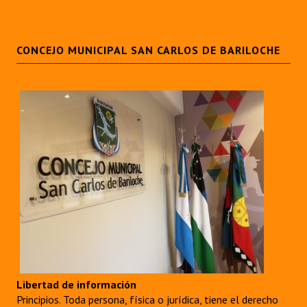
INSTITUCIONAL
Antiguos Pobladores
CONCEJO MUNICIPAL SAN CARLOS DE BARILOCHE
Noticias Destacadas
Registros y Distinciones
Datos Históricos
Premio al Mérito - Registro
Audiencias Públicas - Registro
Mujeres que Dejaron Huellas - Registro
Periodistas Decanos - Registro
Ciudadano Ilustre - Registro
Libertad de información
Banca del Vecino - Registro
Principios. Toda persona, física o jurídica, tiene el derecho