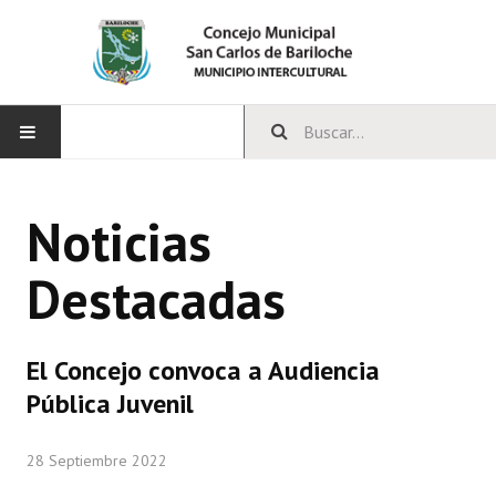
INICIO
Noticias
CONCEJO
Destacadas
Bloques Políticos
Integrantes del Concejo
El Concejo convoca a Audiencia
Comisiones Permanentes
Pública Juvenil
Comisiones Especiales
28 Septiembre 2022
Concejales Mandato Cumplido