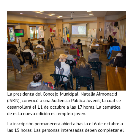
Programas
LEGISLACIÓN
Constitución Nacional
Constitución Provincial
Carta Orgánica 2007
Reglamento Interno
Digesto
La presidenta del Concejo Municipal, Natalia Almonacid
Organigrama
(JSRN), convocó a una Audiencia Pública Juvenil, la cual se
desarrollará el 11 de octubre a las 17 horas. La temática
DOCUMENTOS
de esta nueva edición es: empleo joven.
Informes de Gestión
La inscripción permanecerá abierta hasta el 6 de octubre a
las 15 horas. Las personas interesadas deben completar el
Proyectos Presentados