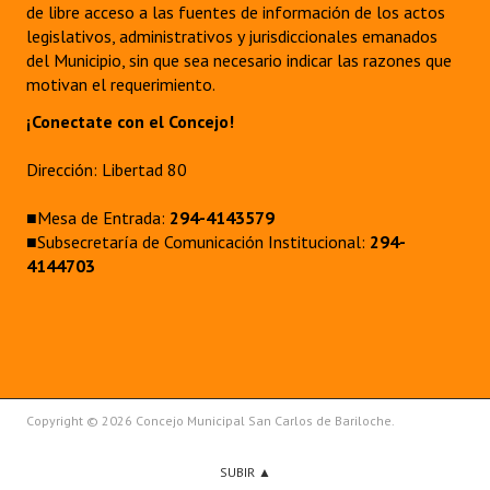
de libre acceso a las fuentes de información de los actos
Huéspedes de Honor - Registro
legislativos, administrativos y jurisdiccionales emanados
del Municipio, sin que sea necesario indicar las razones que
Antiguos Pobladores - Registro
motivan el requerimiento.
Reconocimientos - Registro
¡Conectate con el Concejo!
Bariloche, Municipio intercultural
Dirección: Libertad 80
Entrega de distinciones
■Mesa de Entrada:
294-4143579
■Subsecretaría de Comunicación Institucional:
294-
REFORMA DE LA CARTA ORGÁNICA
4144703
Copyright © 2026 Concejo Municipal San Carlos de Bariloche.
SUBIR ▲