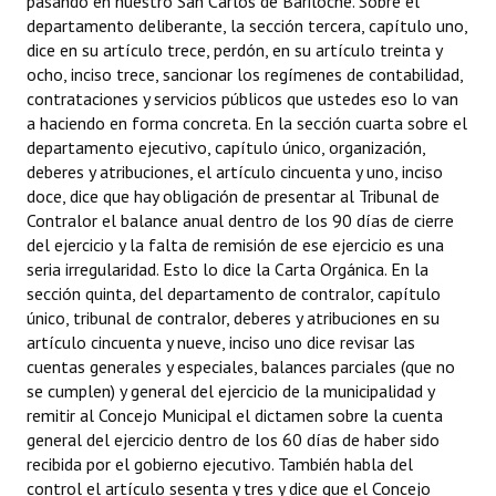
pasando en nuestro San Carlos de Bariloche. Sobre el
INSTITUCIONAL
departamento deliberante, la sección tercera, capítulo uno,
dice en su artículo trece, perdón, en su artículo treinta y
Antiguos Pobladores
ocho, inciso trece, sancionar los regímenes de contabilidad,
contrataciones y servicios públicos que ustedes eso lo van
Noticias Destacadas
a haciendo en forma concreta. En la sección cuarta sobre el
departamento ejecutivo, capítulo único, organización,
Registros y Distinciones
deberes y atribuciones, el artículo cincuenta y uno, inciso
doce, dice que hay obligación de presentar al Tribunal de
Datos Históricos
Contralor el balance anual dentro de los 90 días de cierre
del ejercicio y la falta de remisión de ese ejercicio es una
Premio al Mérito - Registro
seria irregularidad. Esto lo dice la Carta Orgánica. En la
Audiencias Públicas - Registro
sección quinta, del departamento de contralor, capítulo
único, tribunal de contralor, deberes y atribuciones en su
Mujeres que Dejaron Huellas - Registro
artículo cincuenta y nueve, inciso uno dice revisar las
cuentas generales y especiales, balances parciales (que no
Periodistas Decanos - Registro
se cumplen) y general del ejercicio de la municipalidad y
remitir al Concejo Municipal el dictamen sobre la cuenta
Ciudadano Ilustre - Registro
general del ejercicio dentro de los 60 días de haber sido
recibida por el gobierno ejecutivo. También habla del
Banca del Vecino - Registro
control el artículo sesenta y tres y dice que el Concejo