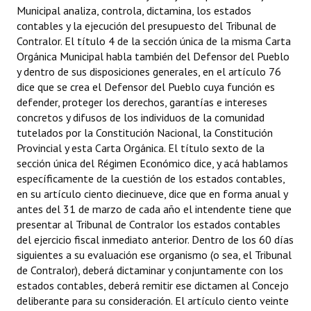
Municipal analiza, controla, dictamina, los estados
Huéspedes de Honor - Registro
contables y la ejecución del presupuesto del Tribunal de
Contralor. El título 4 de la sección única de la misma Carta
Antiguos Pobladores - Registro
Orgánica Municipal habla también del Defensor del Pueblo
y dentro de sus disposiciones generales, en el artículo 76
Reconocimientos - Registro
dice que se crea el Defensor del Pueblo cuya función es
Bariloche, Municipio intercultural
defender, proteger los derechos, garantías e intereses
concretos y difusos de los individuos de la comunidad
Entrega de distinciones
tutelados por la Constitución Nacional, la Constitución
Provincial y esta Carta Orgánica. El título sexto de la
REFORMA DE LA CARTA ORGÁNICA
sección única del Régimen Económico dice, y acá hablamos
específicamente de la cuestión de los estados contables,
en su artículo ciento diecinueve, dice que en forma anual y
antes del 31 de marzo de cada año el intendente tiene que
presentar al Tribunal de Contralor los estados contables
del ejercicio fiscal inmediato anterior. Dentro de los 60 días
siguientes a su evaluación ese organismo (o sea, el Tribunal
de Contralor), deberá dictaminar y conjuntamente con los
estados contables, deberá remitir ese dictamen al Concejo
deliberante para su consideración. El artículo ciento veinte