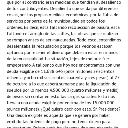
que por el contrario eran medidas que tendían al desaliento
de los contribuyentes. Desaliento que se da por diferentes
cosas, por las propias medidas económicas, por la falta de
servicios por parte de la municipalidad en todos los
órdenes. Es decir, está faltando recolección de basura, está
faltando el arreglo de las calles, las obras que se realizan
se rompen antes de ser inauguradas. Todo esto, entendimos
desalentaba la recaudación porque los vecinos estaban
optando por retener el dinero que debería estar en manos
de la municipalidad. La situación, lejos de mejorar fue
empeorando. A tal punto que hoy nos encontramos con una
deuda exigible de 11.688.643 (once millones seiscientos
ochenta y ocho mil seiscientos cuarenta y tres pesos) al 27
de octubre a lo que deberá sumarse para la liquidación de
sueldos por lo menos 4.500.000 (cuatro millones y medio)
de pesos sin contar en esto las cargas sociales. Esto nos
lleva a una deuda exigible por encima de los 15.000.000
(quince millones). ¿Qué quiero decir con esto, Sr. Presidente?
Una deuda exigible es aquella que se genera por haber
emitido las órdenes de pago pero no tener dinero para
solventarlas. Quiere decir, hay órdenes de pago por más de