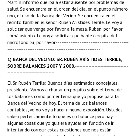
Martín informó que iba a estar ausente por problemas de
salud. Se encuentra en el orden del día, en el punto número
Dictámenes Asesoría Letrada
uno, el uso de la Banca del Vecino. Se encuentra en el
recinto también el señor Rubén Arístides Terrile. Le voy a
Actas de Sesión
solicitar que venga por favor a la mesa. Rubén, por favor,
tomá asiento. Le voy a solicitar que hable cerquita del
Informes de Unidad Coordinadora
micrófono. Sí, por favor.----------------------------------------
---------------------------------------------------
Ejecución Presupuestaria
1) BANCA DEL VECINO:
SR. RUBÉN ARÍSTIDES TERRILE,
Actas de Audiencias Públicas
SOBRE BALANCES 2007 Y 2008.
-----------------------------------
-------------------------------
NORMATIVA
El Sr. Rubén Terrile: Buenos días estimados concejales,
presidente. Vamos a charlar un poquito sobre el tema de
Comunicaciones
los balances como primer tema que yo propuse para la
Declaraciones
Banca del Vecino de hoy. El tema de los balances
contables, yo no voy a hacer ninguna exposición. Ustedes
Resoluciones
saben perfectamente lo que es un balance pero hay
algunas cosas que yo quisiera ayudar en función de ir
Resoluciones de Presidencia
intentando corregir estas cuestiones que nos están