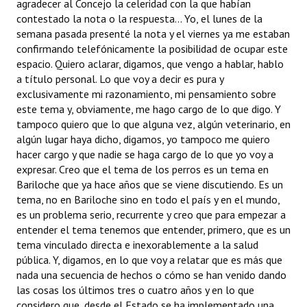
agradecer al Concejo la celeridad con la que habían
Huéspedes de Honor - Registro
contestado la nota o la respuesta... Yo, el lunes de la
semana pasada presenté la nota y el viernes ya me estaban
Antiguos Pobladores - Registro
confirmando telefónicamente la posibilidad de ocupar este
espacio. Quiero aclarar, digamos, que vengo a hablar, hablo
Reconocimientos - Registro
a título personal. Lo que voy a decir es pura y
exclusivamente mi razonamiento, mi pensamiento sobre
Bariloche, Municipio intercultural
este tema y, obviamente, me hago cargo de lo que digo. Y
tampoco quiero que lo que alguna vez, algún veterinario, en
Entrega de distinciones
algún lugar haya dicho, digamos, yo tampoco me quiero
hacer cargo y que nadie se haga cargo de lo que yo voy a
REFORMA DE LA CARTA ORGÁNICA
expresar. Creo que el tema de los perros es un tema en
Bariloche que ya hace años que se viene discutiendo. Es un
tema, no en Bariloche sino en todo el país y en el mundo,
es un problema serio, recurrente y creo que para empezar a
entender el tema tenemos que entender, primero, que es un
tema vinculado directa e inexorablemente a la salud
pública. Y, digamos, en lo que voy a relatar que es más que
nada una secuencia de hechos o cómo se han venido dando
las cosas los últimos tres o cuatro años y en lo que
considero que, desde el Estado se ha implementado una