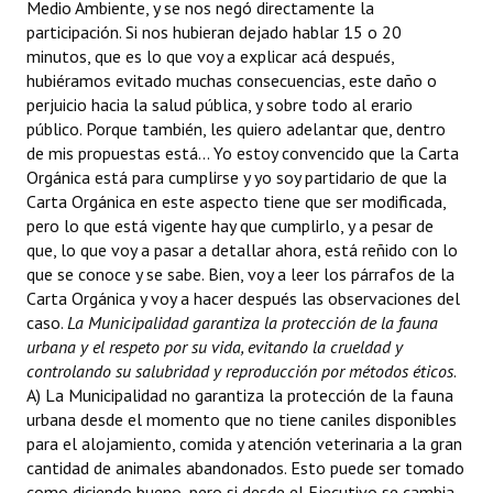
Medio Ambiente, y se nos negó directamente la
participación. Si nos hubieran dejado hablar 15 o 20
minutos, que es lo que voy a explicar acá después,
hubiéramos evitado muchas consecuencias, este daño o
perjuicio hacia la salud pública, y sobre todo al erario
público. Porque también, les quiero adelantar que, dentro
de mis propuestas está... Yo estoy convencido que la Carta
Orgánica está para cumplirse y yo soy partidario de que la
Carta Orgánica en este aspecto tiene que ser modificada,
pero lo que está vigente hay que cumplirlo, y a pesar de
que, lo que voy a pasar a detallar ahora, está reñido con lo
que se conoce y se sabe. Bien, voy a leer los párrafos de la
Carta Orgánica y voy a hacer después las observaciones del
caso. 
La Municipalidad
garantiza la protección de la fauna
urbana y el respeto por su vida, evitando la crueldad y
controlando su salubridad y reproducción por métodos éticos
.
A) La Municipalidad no garantiza la protección de la fauna
urbana desde el momento que no tiene caniles disponibles
para el alojamiento, comida y atención veterinaria a la gran
cantidad de animales abandonados. Esto puede ser tomado
como diciendo bueno, pero si desde el Ejecutivo se cambia