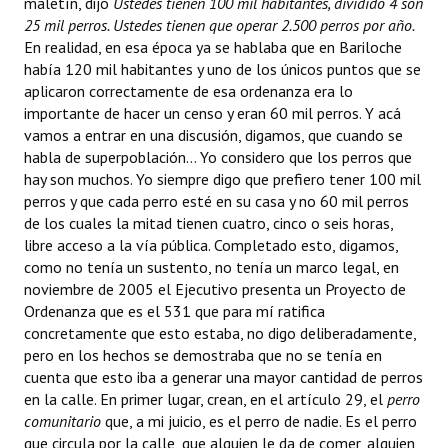
maletín, dijo 
Ustedes tienen 100 mil habitantes, dividido 4 son
25 mil perros. Ustedes tienen que operar 2.500 perros por año.
En realidad, en esa época ya se hablaba que en Bariloche
había 120 mil habitantes
y uno de los únicos puntos que se
aplicaron correctamente de esa ordenanza era lo
importante de hacer un censo y eran 60 mil perros. Y acá
vamos a entrar en una discusión, digamos, que cuando se
habla de superpoblación... Yo considero que los perros que
hay son muchos. Yo siempre digo que prefiero tener 100 mil
perros y que cada perro esté en su casa y no 60 mil perros
de los cuales la mitad tienen cuatro, cinco o seis horas,
libre acceso a la vía pública. Completado esto, digamos,
como no tenía un sustento, no tenía un marco legal, en
noviembre de 2005 el Ejecutivo presenta un Proyecto de
Ordenanza que es el 531 que para mí ratifica
concretamente que esto estaba, no digo deliberadamente,
pero en los hechos se demostraba que no se tenía en
cuenta que esto iba a generar una mayor cantidad de perros
en la calle. En primer lugar, crean, en el artículo 29, el
perro
comunitario
que, a mi juicio, es el perro de nadie. Es el perro
que circula por la calle, que alguien le da de comer, alguien