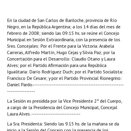
Programas
LEGISLACIÓN
En la ciudad de San Carlos de Bariloche, provincia de Río
Negro, en la República Argentina; a los 14 días del mes de
Constitución Nacional
febrero de 2008; siendo las 09:15 hs. se reúne el Concejo
Municipal en Sesión Extraordinaria, con la presencia de los
Constitución Provincial
Sres. Concejales: Por el Frente para la Victoria: Arabela
Carreras, Alfredo Martín, Hugo Cejas y Silvia Paz; por la
Carta Orgánica 2007
Concertación para el Desarrollo: Claudio Otano y Laura
Alves; por el Partido Afirmación para una República
Reglamento Interno
Igualitaria: Darío Rodríguez Duch; por el Partido Socialista:
Francisco De Cesare; y por el Partido Provincial Rionegrino:
Digesto
Daniel Pardo.----------------------------------------------------
----------------
Organigrama
La Sesión es presidida por la Vice Presidente 2° del Cuerpo,
DOCUMENTOS
a cargo de la Presidencia del Concejo Municipal, Concejal
Laura Alves. ----------------------------
Informes de Gestión
La Sra. Presidenta: Siendo las 9.15 hs. de la mañana se da
inicio a la Sesión del Concejo con la presencia de los
Proyectos Presentados