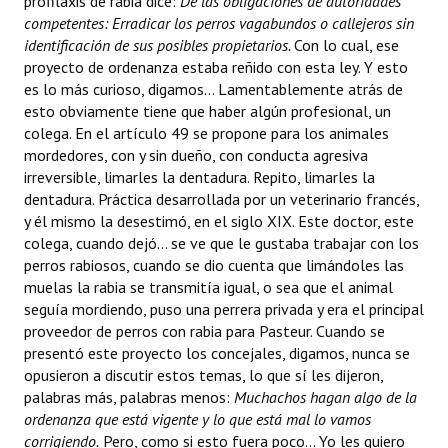
profilaxis de rabia dice: 
De las obligaciones de autoridades
competentes: Erradicar los perros vagabundos o callejeros sin
identificación de sus posibles propietarios.
Con lo cual, ese
proyecto de ordenanza estaba reñido con esta ley. Y esto
es lo más curioso, digamos... Lamentablemente atrás de
esto obviamente tiene que haber algún profesional, un
colega. En el artículo 49 se propone para los animales
mordedores, con y sin dueño, con conducta agresiva
irreversible, limarles la dentadura. Repito, limarles la
dentadura. Práctica desarrollada por un veterinario francés,
y él mismo la desestimó, en el siglo XIX. Este doctor, este
colega, cuando dejó... se ve que le gustaba trabajar con los
perros rabiosos, cuando se dio cuenta que limándoles las
muelas la rabia se transmitía igual, o sea que el animal
seguía mordiendo, puso una perrera privada y era el principal
proveedor de perros con rabia para Pasteur. Cuando se
presentó este proyecto los concejales, digamos, nunca se
opusieron a discutir estos temas, lo que sí les dijeron,
palabras más, palabras menos:
Muchachos hagan algo de la
ordenanza que está vigente y lo que está mal lo vamos
corrigiendo.
Pero, como si esto fuera poco... Yo les quiero