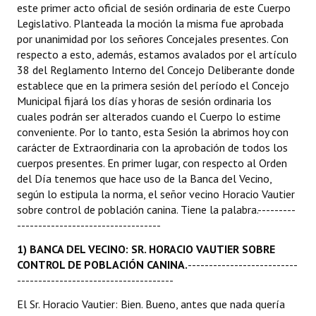
este primer acto oficial de sesión ordinaria de este Cuerpo
INSTITUCIONAL
Legislativo. Planteada la moción la misma fue aprobada
por unanimidad por los señores Concejales presentes. Con
Antiguos Pobladores
respecto a esto, además, estamos avalados por el artículo
38 del Reglamento Interno del Concejo Deliberante donde
Noticias Destacadas
establece que en la primera sesión del período el Concejo
Registros y Distinciones
Municipal fijará los días y horas de sesión ordinaria los
cuales podrán ser alterados cuando el Cuerpo lo estime
Datos Históricos
conveniente. Por lo tanto, esta Sesión la abrimos hoy con
carácter de Extraordinaria con la aprobación de todos los
Premio al Mérito - Registro
cuerpos presentes. En primer lugar, con respecto al Orden
del Día tenemos que hace uso de la Banca del Vecino,
Audiencias Públicas - Registro
según lo estipula la norma, el señor vecino Horacio Vautier
sobre control de población canina. Tiene la palabra.---------
Mujeres que Dejaron Huellas - Registro
----------------------------------
Periodistas Decanos - Registro
1) BANCA DEL VECINO: SR. HORACIO VAUTIER SOBRE
CONTROL DE POBLACIÓN CANINA.
--------------------------
Ciudadano Ilustre - Registro
-------------------------------------
Banca del Vecino - Registro
El Sr. Horacio Vautier: Bien. Bueno, antes que nada quería