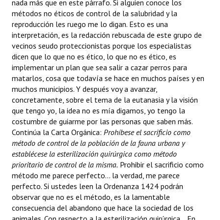
nada más que en este párrafo. Si alguien conoce los
métodos no éticos de control de la salubridad y la
reproducción les ruego me lo digan. Esto es una
interpretación, es la redacción rebuscada de este grupo de
vecinos seudo proteccionistas porque los especialistas
dicen que lo que no es ético, lo que no es ético, es
implementar un plan que sea salir a cazar perros para
matarlos, cosa que todavía se hace en muchos países y en
muchos municipios. Y después voy a avanzar,
concretamente, sobre el tema de la eutanasia y la visión
que tengo yo, la idea no es mía digamos, yo tengo la
costumbre de guiarme por las personas que saben más.
Continúa la Carta Orgánica: 
Prohíbese el sacrificio como
método de control de la población de la fauna urbana y
establécese la esterilización quirúrgica como método
prioritario de control de la misma.
Prohibir el sacrificio como
método me parece perfecto... la verdad, me parece
perfecto. Si ustedes leen la Ordenanza 1424 podrán
observar que no es el método, es la lamentable
consecuencia del abandono que hace la sociedad de los
animales. Con respecto a la esterilización quirúrgica... En