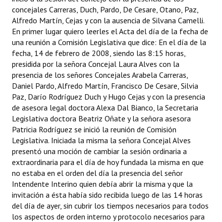
concejales Carreras, Duch, Pardo, De Cesare, Otano, Paz,
Alfredo Martín, Cejas y con la ausencia de Silvana Camelli.
Dictámenes Asesoría Letrada
En primer lugar quiero leerles el Acta del día de la fecha de
Actas de Sesión
una reunión a Comisión Legislativa que dice: En el día de la
fecha, 14 de febrero de 2008, siendo las 8:15 horas,
Informes de Unidad Coordinadora
presidida por la señora Concejal Laura Alves con la
presencia de los señores Concejales Arabela Carreras,
Ejecución Presupuestaria
Daniel Pardo, Alfredo Martín, Francisco De Cesare, Silvia
Paz, Darío Rodríguez Duch y Hugo Cejas y con la presencia
Actas de Audiencias Públicas
de asesora legal doctora Alexa Dal Bianco, la Secretaria
Legislativa doctora Beatriz Oñate y la señora asesora
NORMATIVA
Patricia Rodríguez se inició la reunión de Comisión
Legislativa. Iniciada la misma la señora Concejal Alves
Comunicaciones
presentó una moción de cambiar la sesión ordinaria a
extraordinaria para el día de hoy fundada la misma en que
Declaraciones
no estaba en el orden del día la presencia del señor
Intendente Interino quien debía abrir la misma y que la
Resoluciones
invitación a ésta había sido recibida luego de las 14 horas
del día de ayer, sin cubrir los tiempos necesarios para todos
Resoluciones de Presidencia
los aspectos de orden interno y protocolo necesarios para