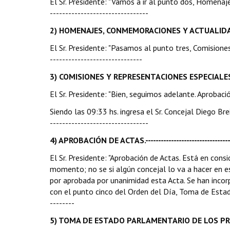
El Sr. Presidente: "Vamos a ir al punto dos, Homenajes
--------------------------------
2) HOMENAJES, CONMEMORACIONES Y ACTUALIDAD POLÍTICA.--
El Sr. Presidente: "Pasamos al punto tres, Comisiones 
------------------------------
3) COMISIONES Y REPRESENTACIONES ESPECIALES.---
El Sr. Presidente: "Bien, seguimos adelante. Aprobación
Siendo las 09:33 hs. ingresa el Sr. Concejal Diego Brei
--------------------------------
4) APROBACIÓN DE ACTAS.------------------------------------
El Sr. Presidente: "Aprobación de Actas. Está en cons
momento; no se si algún concejal lo va a hacer en 
por aprobada por unanimidad esta Acta. Se han inco
con el punto cinco del Orden del Día, Toma de Estado
--------
5) TOMA DE ESTADO PARLAMENTARIO DE LOS PROYECTOS ING