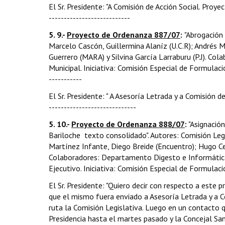
El Sr. Presidente: "A Comisión de Acción Social. Proyec
---------------------------
5. 9.-
Proyecto de Ordenanza 887/07
:
"Abrogación 
Marcelo Cascón, Guillermina Alaníz (U.C.R); Andrés 
Guerrero (MARA) y Silvina García Larraburu (P.J). C
Municipal. Iniciativa: Comisión Especial de Formulación
-----------
El Sr. Presidente: " A Asesoría Letrada y a Comisión d
-----------------------------
5. 10.-
Proyecto de Ordenanza 888/07
:
"Asignación
Bariloche  texto consolidado". Autores: Comisión Leg
Martínez Infante, Diego Breide (Encuentro); Hugo Cej
Colaboradores: Departamento Digesto e Informática 
Ejecutivo. Iniciativa: Comisión Especial de Formulació
El Sr. Presidente: "Quiero decir con respecto a este 
que el mismo fuera enviado a Asesoría Letrada y a 
ruta la Comisión Legislativa. Luego en un contacto 
Presidencia hasta el martes pasado y la Concejal San