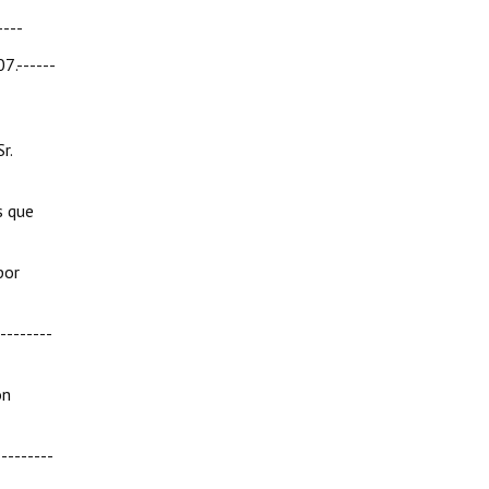
----
.------
r.
s que
por
--------
ón
--------