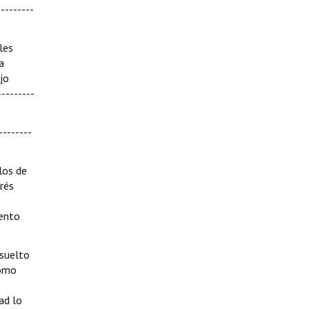
--------
les
a
jo
--------
--------
los de
drés
mento
esuelto
como
ad lo