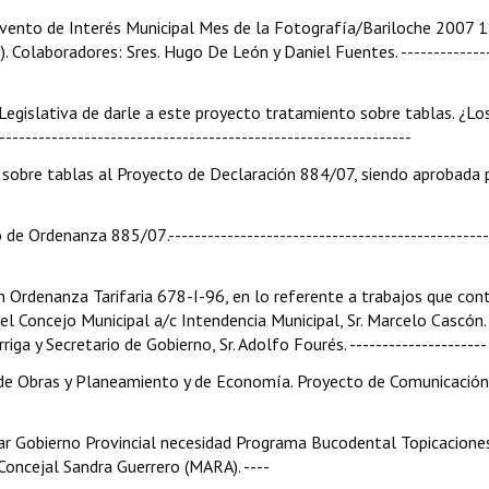
vento de Interés Municipal Mes de la Fotografía/Bariloche 2007 
.J). Colaboradores: Sres. Hugo De León y Daniel Fuentes. --------------
 Legislativa de darle a este proyecto tratamiento sobre tablas. ¿Lo
-------------------------------------------------------------
sobre tablas al Proyecto de Declaración 884/07, siendo aprobada 
de Ordenanza 885/07.-------------------------------------------------
n Ordenanza Tarifaria 678-I-96, en lo referente a trabajos que cont
del Concejo Municipal a/c Intendencia Municipal, Sr. Marcelo Cascón.
iga y Secretario de Gobierno, Sr. Adolfo Fourés. ---------------------
es de Obras y Planeamiento y de Economía. Proyecto de Comunicación
r Gobierno Provincial necesidad Programa Bucodental Topicacione
 Concejal Sandra Guerrero (MARA). ----