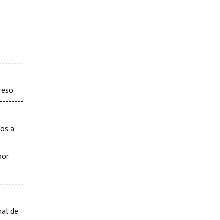
--------
greso
--------
mos a
por
--------
nal de