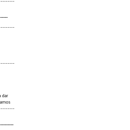
--------
-----
--------
--------
a dar
nuamos
--------
-------