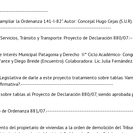
--------------------------
 ampliar la Ordenanza 141-I-82". Autor: Concejal Hugo Cejas (S.U.R).
-------------------------------------------------------------
 Servicios, Tránsito y Transporte. Proyecto de Declaración 880/07.--
e Interés Municipal Patagonia y Derecho  II° Ciclo Académico- Con
nte y Diego Breide (Encuentro). Colaboradora: Lic. Julia Fernández.
 Legislativa de darle a este proyecto tratamiento sobre tablas. Va
mativa?.----------------------------------------------------
sobre tablas al Proyecto de Declaración 880/07, siendo aprobada 
de Ordenanza 881/07.-------------------------------------------------
nto del propietario de viviendas a la orden de demolición del Tribu