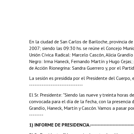
En la ciudad de San Carlos de Bariloche, provincia d
2007; siendo las 09:30 hs. se reúne el Concejo Munici
Unión Cívica Radical: Marcelo Cascón, Alicia Grandío 
Negro: Irma Haneck, Fernando Martín y Hugo Cejas; 
de Acción Rionegrina: Sandra Guerrero y, por el Partido
La sesión es presidida por el Presidente del Cuerpo, e
------------------------------
El Sr. Presidente: "Siendo las nueve y treinta horas
convocada para el día de la fecha, con la presencia d
Grandío, Haneck, Martín y Cascón. Vamos a pasar por al
--------
1) INFORME DE PRESIDENCIA.--------------------------------