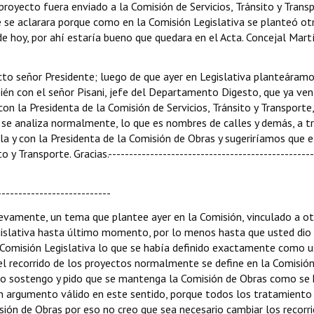
oyecto fuera enviado a la Comisión de Servicios, Tránsito y Trans
 se aclarara porque como en la Comisión Legislativa se planteó ot
de hoy, por ahí estaría bueno que quedara en el Acta. Concejal Mart
rrecto señor Presidente; luego de que ayer en Legislativa planteáram
ién con el señor Pisani, jefe del Departamento Digesto, que ya ven
 la Presidenta de la Comisión de Servicios, Tránsito y Transporte,
se analiza normalmente, lo que es nombres de calles y demás, a t
a y con la Presidenta de la Comisión de Obras y sugeriríamos que e
y Transporte. Gracias.-------------------------------------------------
---------------------------
r nuevamente, un tema que plantee ayer en la Comisión, vinculado a o
egislativa hasta último momento, por lo menos hasta que usted dio
la Comisión Legislativa lo que se había definido exactamente como 
 el recorrido de los proyectos normalmente se define en la Comisió
anto sostengo y pido que se mantenga la Comisión de Obras como se
un argumento válido en este sentido, porque todos los tratamiento
sión de Obras por eso no creo que sea necesario cambiar los recorr