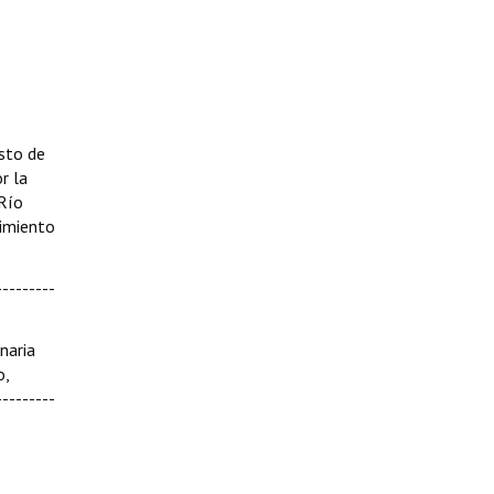
osto de
r la
 Río
vimiento
--------
naria
o,
--------