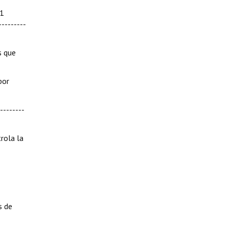
11
--------
s que
por
--------
rola la
s de