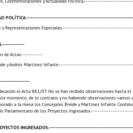
, Conmemoraciones y Actualidad Política.----------------------------
----------------------------------------------------------------------
y Representaciones Especiales.----------------------------------------
------------
 de Actas.------------
de y Andrés Martínez Infante.------------------------------------------
-----------------
ideración el Acta 881/07. No se han recibido observaciones hasta el
este momento, de lo contrario y no habiendo observaciones vamos 
rporado a la mesa los Concejales Breide y Martínez Infante. Conti
 Parlamentario de los Proyectos Ingresados.------------------------
RESADOS.-----------------------------------------------------------