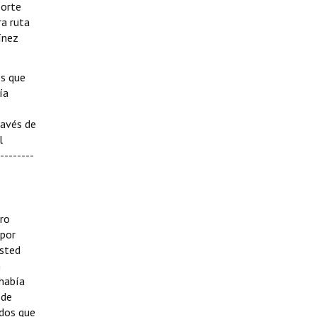
porte
ra ruta
ínez
os que
ía
ravés de
l
--------
tro
 por
usted
n
 había
 de
idos que