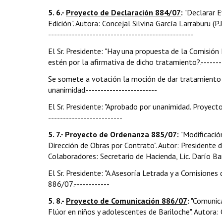
5. 6.-
Proyecto de Declaración 884/07
:
"Declarar E
Edición". Autora: Concejal Silvina García Larraburu (P
-------------------------------------------------
El Sr. Presidente: "Hay una propuesta de la Comisión
estén por la afirmativa de dicho tratamiento?.---------
Se somete a votación la moción de dar tratamiento 
unanimidad.------------------------
El Sr. Presidente: "Aprobado por unanimidad. Proyecto 
-------------------------
5. 7.-
Proyecto de Ordenanza 885/07
:
"Modificació
Dirección de Obras por Contrato". Autor: Presidente 
Colaboradores: Secretario de Hacienda, Lic. Darío Barr
El Sr. Presidente: "A Asesoría Letrada y a Comision
886/07.------------
5. 8.-
Proyecto de Comunicación 886/07
:
"Comunica
Flúor en niños y adolescentes de Bariloche". Autora: