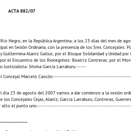
ACTA 882/07
e Río Negro, en la República Argentina; a los 23 días del mes de ag
pal en Sesión Ordinaria, con la presencia de los Sres. Concejales: Po
y Guillermina Alaníz Gatius; por el Bloque Solidaridad y Unidad por
por el Encuentro de los Rionegrinos: Beatríz Contreras; por el Mo
 Justicialista: Silvina García Larraburu.------
l Concejal Marcelo Cascón.---------------------------------------------
 del día 23 de agosto del 2007 vamos a dar comienzo a la sesión ordi
e los Concejales Cejas, Alaníz, García Larraburu, Contreras, Guerrer
to el punto uno.------------------------------------------------------
----------------