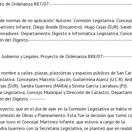
to de Ordenanza 887/07.-----------------------------------------------
de normas de no aplicación". Autores: Comisión Legislativa: Conceja
Martínez Infante, Diego Breide (Encuentro); Hugo Cejas (SUR); Sandr
olaboradores: Departamento Digesto e Informática Legislativa, Conce
 del Digesto.-----------------------------------------------------------
e Gobierno y Legales. Proyecto de Ordenanza 888/07.----------------
 nombre a calles, plazas, plazoletas y espacios públicos de San Car
islativa: Concejales Marcelo Cascón, Guillermina Alaníz (U.C.R); An
as (SUR); Sandra Guerrero (MARA) y Silvina García Larraburu (P.J).
Legislativa, Concejo Municipal y Dirección de Catastro, Departa
n del Digesto. ---------
proyecto, que en el día de ayer en la Comisión Legislativa se había r
Comisión de Obras y Planeamiento. Esta fue la decisión que tomó 
que tuvo el Concejal Martínez Infante, que estuvo a cargo de la
dra Guerrero con la Secretaria Legislativa, se planteó que en realid