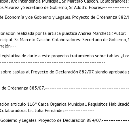
icipal a/c Intendencia Municipal, Sr. Marcelo Cascón. Colaboradores:
os Álvarez y Secretario de Gobierno, Sr. Adolfo Fourés.---------------
s de Economía y de Gobierno y Legales. Proyecto de Ordenanza 882/07
onación realizada por la artista plástica Andrea Marchetti". Autor:
icipal, Sr. Marcelo Cascón. Colaboradores: Secretario de Gobierno, S
rejón.---
 Legislativa de darle a este proyecto tratamiento sobre tablas. ¿Lo
-----------------------------------------------------------
sobre tablas al Proyecto de Declaración 882/07, siendo aprobada 
de Ordenanza 883/07.-------------------------------------------------
ión artículo 116° Carta Orgánica Municipal, Requisitos Habilitaci
Colaboradora: Lic. Julia Fernández.-----------------
 Gobierno y Legales. Proyecto de Declaración 884/07.----------------