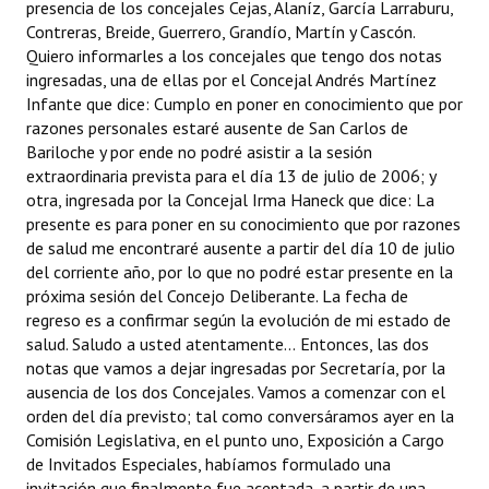
presencia de los concejales Cejas, Alaníz, García Larraburu,
Contreras, Breide, Guerrero, Grandío, Martín y Cascón.
Dictámenes Asesoría Letrada
Quiero informarles a los concejales que tengo dos notas
ingresadas, una de ellas por el Concejal Andrés Martínez
Actas de Sesión
Infante que dice: Cumplo en poner en conocimiento que por
razones personales estaré ausente de San Carlos de
Informes de Unidad Coordinadora
Bariloche y por ende no podré asistir a la sesión
extraordinaria prevista para el día 13 de julio de 2006; y
Ejecución Presupuestaria
otra, ingresada por la Concejal Irma Haneck que dice: La
presente es para poner en su conocimiento que por razones
Actas de Audiencias Públicas
de salud me encontraré ausente a partir del día 10 de julio
del corriente año, por lo que no podré estar presente en la
NORMATIVA
próxima sesión del Concejo Deliberante. La fecha de
regreso es a confirmar según la evolución de mi estado de
Comunicaciones
salud. Saludo a usted atentamente... Entonces, las dos
Declaraciones
notas que vamos a dejar ingresadas por Secretaría, por la
ausencia de los dos Concejales. Vamos a comenzar con el
Resoluciones
orden del día previsto; tal como conversáramos ayer en la
Comisión Legislativa, en el punto uno, Exposición a Cargo
Resoluciones de Presidencia
de Invitados Especiales, habíamos formulado una
invitación que finalmente fue aceptada, a partir de una