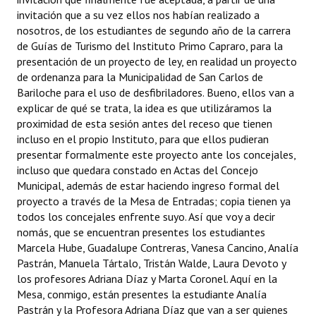
INSTITUCIONAL
invitación que a su vez ellos nos habían realizado a
nosotros, de los estudiantes de segundo año de la carrera
Antiguos Pobladores
de Guías de Turismo del Instituto Primo Capraro, para la
presentación de un proyecto de ley, en realidad un proyecto
Noticias Destacadas
de ordenanza para la Municipalidad de San Carlos de
Bariloche para el uso de desfibriladores. Bueno, ellos van a
Registros y Distinciones
explicar de qué se trata, la idea es que utilizáramos la
proximidad de esta sesión antes del receso que tienen
Datos Históricos
incluso en el propio Instituto, para que ellos pudieran
presentar formalmente este proyecto ante los concejales,
Premio al Mérito - Registro
incluso que quedara constado en Actas del Concejo
Municipal, además de estar haciendo ingreso formal del
Audiencias Públicas - Registro
proyecto a través de la Mesa de Entradas; copia tienen ya
Mujeres que Dejaron Huellas - Registro
todos los concejales enfrente suyo. Así que voy a decir
nomás, que se encuentran presentes los estudiantes
Periodistas Decanos - Registro
Marcela Hube, Guadalupe Contreras, Vanesa Cancino, Analía
Pastrán, Manuela Tártalo, Tristán Walde, Laura Devoto y
Ciudadano Ilustre - Registro
los profesores Adriana Díaz y Marta Coronel. Aquí en la
Mesa, conmigo, están presentes la estudiante Analía
Banca del Vecino - Registro
Pastrán y la Profesora Adriana Díaz que van a ser quienes