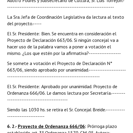
Adolfo Fourés y Subsecretario de Cultura, Sr. Luis Torrejón.-
------------------------------------------------------------
La Sra. Jefa de Coordinación Legislativa da lectura al texto
del proyecto.-----
El Sr. Presidente: Bien. Se encuentra en consideración el
Proyecto de Declaración 663/06. Si ningún concejal va a
hacer uso de la palabra vamos a poner a votación el
mismo. ¿Los que estén por la afirmativa?------------------
Se somete a votación el Proyecto de Declaración N°
663/06, siendo aprobado por unanimidad.---------------------
----------------------------------------------------
El Sr. Presidente: Aprobado por unanimidad. Proyecto de
Ordenanza 666/06. Le damos lectura por Secretaría.--------
----------------------------------
Siendo las 1030 hs. se retira el Sr. Concejal Breide.-----------
---------------------
6. 2.-
Proyecto de Ordenanza 666/06
:
Prórroga plazo
establecido art. 3º Ordenanza 1570-CM-05. Autora: