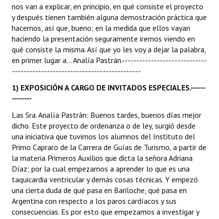
nos van a explicar, en principio, en qué consiste el proyecto
Huéspedes de Honor - Registro
y después tienen también alguna demostración práctica que
hacernos, así que, bueno; en la medida que ellos vayan
Antiguos Pobladores - Registro
haciendo la presentación seguramente iremos viendo en
qué consiste la misma. Así que yo les voy a dejar la palabra,
Reconocimientos - Registro
en primer lugar a... Analía Pastrán.-----------------------------
Bariloche, Municipio intercultural
--------------------------------------------
1) EXPOSICIÓN A CARGO DE INVITADOS ESPECIALES.------
Entrega de distinciones
--------
REFORMA DE LA CARTA ORGÁNICA
Las Sra. Analía Pastrán: Buenos tardes, buenos días mejor
dicho. Este proyecto de ordenanza o de ley, surgió desde
una iniciativa que tuvimos los alumnos del Instituto del
Primo Capraro de la Carrera de Guías de Turismo, a partir de
la materia Primeros Auxilios que dicta la señora Adriana
Díaz; por la cual empezamos a aprender lo que es una
taquicardia ventricular y demás cosas técnicas. Y empezó
una cierta duda de qué pasa en Bariloche, qué pasa en
Argentina con respecto a los paros cardíacos y sus
consecuencias. Es por esto que empezamos a investigar y