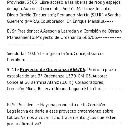
Provincial 3365: Libre acceso a las riberas de ríos y espejos
de agua. Autores: Concejales Andrés Martínez Infante,
Diego Breide (Encuentro); Fernando Martín (S.U.R.) y Sandra
Guerrero (MARA). Colaborador: Dr. Enrique Mansilla.-----
El Sr. Presidente: A Asesoría Letrada y a Comisión de Obras y
Planeamiento. Proyecto de Ordenanza 666/06.--------------
---------------------
Siendo las 10:05 hs. ingresa la Sra. Concejal García
Larraburu.------------------
5. 11.-
Proyecto de Ordenanza 666/06
:
Prorroga plazo
establecido art. 3º Ordenanza 1570-CM-05. Autora:
Concejal Guillermina Alaniz (U.C.R.). Colaboradores:
Comisión Mixta Reserva Urbana Laguna El Trébol.-----------
-
El Sr. Presidente: Hay una propuesta de la Comisión
Legislativa de darle a este proyecto tratamiento sobre
tablas. Vamos a votar dicho tratamiento. ¿Los que estén
por la afirmativa?----------------------------------------------