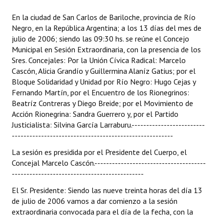
Programas
En la ciudad de San Carlos de Bariloche, provincia de Río
Negro, en la República Argentina; a los 13 días del mes de
LEGISLACIÓN
julio de 2006; siendo las 09:30 hs. se reúne el Concejo
Municipal en Sesión Extraordinaria, con la presencia de los
Constitución Nacional
Sres. Concejales: Por la Unión Cívica Radical: Marcelo
Cascón, Alicia Grandío y Guillermina Alaníz Gatius; por el
Constitución Provincial
Bloque Solidaridad y Unidad por Río Negro: Hugo Cejas y
Fernando Martín, por el Encuentro de los Rionegrinos:
Carta Orgánica 2007
Beatríz Contreras y Diego Breide; por el Movimiento de
Acción Rionegrina: Sandra Guerrero y, por el Partido
Reglamento Interno
Justicialista: Silvina García Larraburu.-------------------------
Digesto
-------------------------------------------------------
La sesión es presidida por el Presidente del Cuerpo, el
Organigrama
Concejal Marcelo Cascón.--------------------------------------
---------------------------------------------
DOCUMENTOS
El Sr. Presidente: Siendo las nueve treinta horas del día
13
Informes de Gestión
de julio de 2006 vamos a dar comienzo a la sesión
extraordinaria convocada para el día de la fecha, con la
Proyectos Presentados