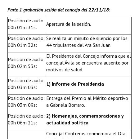
INSTITUCIONAL
Parte 1 grabación sesión del concejo del 22/11/18
:
Antiguos Pobladores
Posición de audio:
Apertura de la sesión.
00h 01m 31s:
Noticias Destacadas
Posición de audio:
Se realiza un minuto de silencio por los
Registros y Distinciones
00h 01m 32s:
44 tripulantes del Ara San Juan.
El Presidente del Concejo informa que el
Datos Históricos
Posición de audio:
concejal Ávila se encuentra ausente por
00h 02m 53s:
Premio al Mérito - Registro
motivos de salud.
Posición de audio:
Audiencias Públicas - Registro
1) Informe de Presidencia
00h 03m 03s:
Mujeres que Dejaron Huellas - Registro
Posición de audio:
Entrega del Premio al Mérito deportivo
00h 03m 09s:
a Gabriela Borraro.
Periodistas Decanos - Registro
Posición de audio:
2) Homenajes, conmemoraciones y
Ciudadano Ilustre - Registro
00h 06m 21s:
actualidad política
Banca del Vecino - Registro
Concejal Contreras conmemora el Día