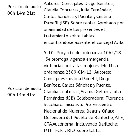
Autores: Concejales Diego Benítez,
Posición de audio:
Claudia Contreras, Julia Fernández,
00h 14m 21s:
Carlos Sánchez y Puente y Cristina
Painefil (JSB). Sobre tablas. Aprobado por
unanimidad de los presentes el
tratamiento sobre tablas,
encontrándose ausente el concejal Ávila.
5. 10.-
Proyecto de ordenanza 1063/18
:
“Se prorroga vigencia emergencia
violencia contra las mujeres. Modifica
ordenanza 2369-CM-12”. Autores:
Concejales Cristina Painefil, Diego
Benítez, Carlos Sánchez y Puente,
Posición de audio:
Claudia Contreras, Viviana Gelain y Julia
00h 14m 41s:
Fernández (JSB). Colaboradora: Florencia
Secchiaro. Iniciativa: Pro Encuentro
Nacional de Mujeres; Beatriz Oñate,
Defensora del Pueblo de Bariloche; ATE;
CTA Autónoma; Incluyendo Bariloche;
PTP-PCR y RIO. Sobre tablas.