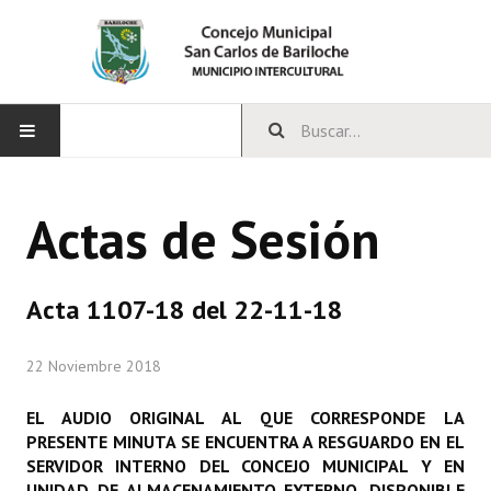
INICIO
Actas de Sesión
CONCEJO
Bloques Políticos
Acta 1107-18 del 22-11-18
Integrantes del Concejo
22 Noviembre 2018
Comisiones Permanentes
EL AUDIO ORIGINAL AL QUE CORRESPONDE LA
Comisiones Especiales
PRESENTE MINUTA SE ENCUENTRA A RESGUARDO EN EL
SERVIDOR INTERNO DEL CONCEJO MUNICIPAL Y EN
Concejales Mandato Cumplido
UNIDAD DE ALMACENAMIENTO EXTERNO, DISPONIBLE