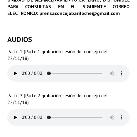
PARA CONSULTAS EN EL SIGUIENTE CORREO
Programas
ELECTRÓNICO: prensaconcejobariloche@gmail.com
LEGISLACIÓN
Constitución Nacional
AUDIOS
Constitución Provincial
Parte 1 (Parte 1 grabación sesión del concejo del
22/11/18)
Carta Orgánica 2007
Reglamento Interno
Digesto
Parte 2 (Parte 2 grabación sesión del concejo del
Organigrama
22/11/18)
DOCUMENTOS
Informes de Gestión
Proyectos Presentados