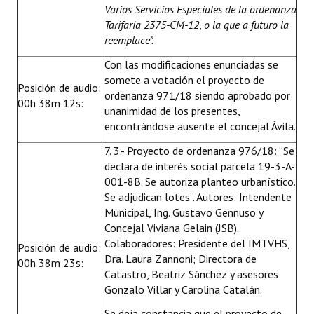
Varios Servicios Especiales de la ordenanza
Tarifaria
2375-CM-12
,
o la que a futuro la
reemplace”.
Con las modificaciones enunciadas se
somete a votación el proyecto de
Posición de audio:
ordenanza 971/18 siendo aprobado por
00h 38m 12s:
unanimidad de los presentes,
encontrándose ausente el concejal Ávila.
7. 3.-
Proyecto de ordenanza 976/18
: “Se
declara de interés social parcela 19-3-A-
001-8B. Se autoriza planteo urbanístico.
Se adjudican lotes”. Autores: Intendente
Municipal, Ing. Gustavo Gennuso y
Concejal Viviana Gelain (JSB).
Colaboradores: Presidente del IMTVHS,
Posición de audio:
Dra. Laura Zannoni; Directora de
00h 38m 23s:
Catastro, Beatriz Sánchez y asesores
Gonzalo Villar y Carolina Catalán.
Se deja constancia que el proyecto de