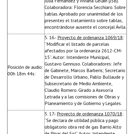
Julia Fernández y Viviana Gelain (JSB).
Colaboradora: Florencia Secchiaro. Sobre
tablas. Aprobado por unanimidad de los
presentes el tratamiento sobre tablas,
encontrándose ausente el concejal Ávila.
5. 16.-
Proyecto de ordenanza 1069/18
:
“Modificar el listado de parcelas
afectados por la ordenanza 2612-CM-
15”. Autor: Intendente Municipal,
Gustavo Gennuso. Colaboradores: Jefe
Posición de audio:
de Gabinete, Marcos Barberis; Secretario
00h 18m 44s:
de Desarrollo Urbano, Pablo Bullaude y
Subsecretario de Medio Ambiente,
Claudio Romero. Girado a Asesoría
Letrada y a las comisiones de Obras y
Planeamiento y de Gobierno y Legales.
5. 17.-
Proyecto de ordenanza 1070/18
:
“Se declara de utilidad pública y pago
obligatorio obra red de gas Barrio Alto
de Pinar del Sol”. Autor: Intendente