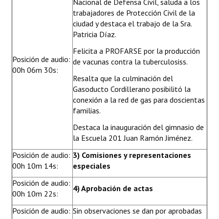
Nacional de Defensa Civil, saluda a los
Huéspedes de Honor - Registro
trabajadores de Protección Civil de la
ciudad y destaca el trabajo de la Sra.
Antiguos Pobladores - Registro
Patricia Díaz.
Reconocimientos - Registro
Felicita a PROFARSE por la producción
Posición de audio:
de vacunas contra la tuberculosiss.
00h 06m 30s:
Bariloche, Municipio intercultural
Resalta que la culminación del
Gasoducto Cordillerano posibilitó la
Entrega de distinciones
conexión a la red de gas para doscientas
familias.
REFORMA DE LA CARTA ORGÁNICA
Destaca la inauguración del gimnasio de
la Escuela 201 Juan Ramón Jiménez.
Posición de audio:
3) Comisiones y representaciones
00h 10m 14s:
especiales
Posición de audio:
4) Aprobación de actas
00h 10m 22s:
Posición de audio:
Sin observaciones se dan por aprobadas