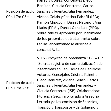
Farrel”. Autores: Concejales Diego
Benítez, Claudia Contreras, Carlos
Posición de audio:
Sánchez y Puente, Julia Fernández,
00h 17m 06s:
Viviana Gelain y Cristina Painefil (JSB);
Ramón Chiocconi, Daniel Natapof, Ana
Marks (FPV) y Daniel González (PRO).
Sobre tablas. Aprobado por unanimidad
de los presentes el tratamiento sobre
tablas, encontrándose ausente el
concejal Ávila.
5. 13.-
Proyecto de ordenanza 1066/18
:
“Se crea registro de comercialización de
insecticidas en San Carlos de Bariloche”.
Autores: Concejales Cristina Painefil,
Diego Benítez, Viviana Gelain, Carlos
Posición de audio:
Sánchez y Puente, Julia Fernández y
00h 17m 33s:
Claudia Contreras. (JSB). Colaboradora:
Florencia Secchiaro. Girado a Asesoría
Letrada y a las comisión de Servicios,
Tránsito y Transporte y de Gobierno y