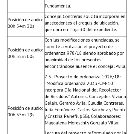
Fundamenta.
Concejal Contreras solicita incorporar en
Posición de audio:
antecedentes el croquis de ubicación
,
00h 54m 30s:
que obra en foja 30 del expediente.
Con las modificaciones enunciadas, se
somete a votación el proyecto de
Posición de audio:
ordenanza 978/18 siendo aprobado por
00h 55m 00s:
unanimidad de los presentes,
encontrándose ausente el concejal Ávila.
7. 5.-
Proyecto de ordenanza 1026/18
:
“Modifica ordenanza 2033-CM-10
incorpora Día Nacional del Recolector
de Residuos”. Autores: Concejales Viviana
Gelain, Gerardo Ávila, Claudia Contreras,
Posición de audio:
Julia Fernández, Carlos Sánchez y Puente
00h 55m 19s:
y Cristina Painefil (JSB). Colaboradores:
Magdalena Moreschi y Gonzalo Villar.
Lectura del proyecto reformulado por la