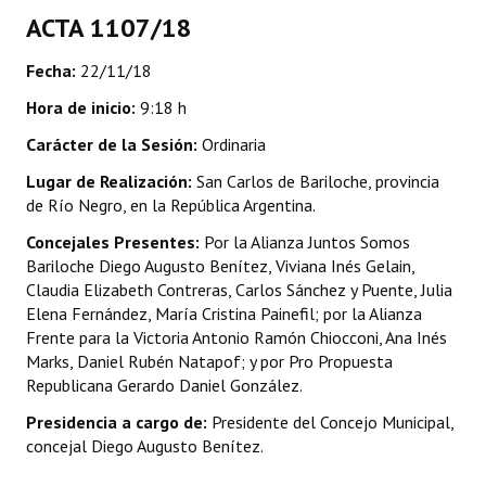
ACTA 1107/18
Dictámenes Asesoría Letrada
Fecha:
22/11/18
Actas de Sesión
Hora de inicio:
9:18 h
Informes de Unidad Coordinadora
Carácter de la Sesión:
Ordinaria
Ejecución Presupuestaria
Lugar de Realización:
San Carlos de Bariloche, provincia
de Río Negro, en la República Argentina.
Actas de Audiencias Públicas
Concejales Presentes:
Por la Alianza Juntos Somos
Bariloche Diego Augusto Benítez, Viviana Inés Gelain,
NORMATIVA
Claudia Elizabeth Contreras, Carlos Sánchez y Puente, Julia
Elena Fernández, María Cristina Painefil; por la Alianza
Comunicaciones
Frente para la Victoria Antonio Ramón Chiocconi, Ana Inés
Marks, Daniel Rubén Natapof; y por Pro Propuesta
Declaraciones
Republicana Gerardo Daniel González.
Resoluciones
Presidencia a cargo de:
Presidente del Concejo Municipal,
concejal Diego Augusto Benítez.
Resoluciones de Presidencia