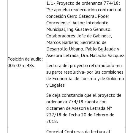
1. 1.-
Proyecto de ordenanza 774/18
:
Huéspedes de Honor - Registro
“Se aprueba readecuación contractual
concesión Cerro Catedral. Poder
Antiguos Pobladores - Registro
Concedente”. Autor: Intendente
Municipal, Ing. Gustavo Gennuso.
Reconocimientos - Registro
Colaboradores: Jefe de Gabinete,
Marcos Barberis; Secretario de
Bariloche, Municipio intercultural
Desarrollo Urbano, Pablo Bullaude y
Entrega de distinciones
Asesora Letrada, Dra. Natacha Vázquez.
Posición de audio:
00h 02m 48s:
Lectura del proyecto reformulado -en
REFORMA DE LA CARTA ORGÁNICA
su parte resolutiva- por las comisiones
de Economía, de Turismo y de Gobierno
y Legales.
Se deja constancia que el proyecto de
ordenanza 774/18 cuenta con
dictamen de Asesoría Letrada Nº
227/18 de fecha 20 de febrero de
2018.
Concejal Contreras da lectura al