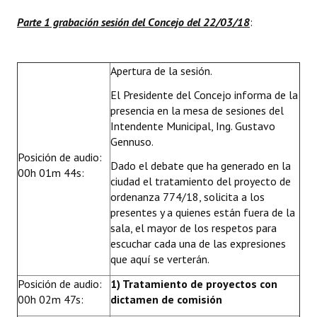
INSTITUCIONAL
Parte 1 grabación sesión del Concejo del 22/03/18
:
Antiguos Pobladores
Apertura de la sesión.
Noticias Destacadas
El Presidente del Concejo informa de la
Registros y Distinciones
presencia en la mesa de sesiones del
Intendente Municipal, Ing. Gustavo
Datos Históricos
Gennuso.
Posición de audio:
Premio al Mérito - Registro
Dado el debate que ha generado en la
00h 01m 44s:
ciudad el tratamiento del proyecto de
Audiencias Públicas - Registro
ordenanza 774/18, solicita a los
presentes y a quienes están fuera de la
Mujeres que Dejaron Huellas - Registro
sala, el mayor de los respetos para
escuchar cada una de las expresiones
Periodistas Decanos - Registro
que aquí se verterán.
Ciudadano Ilustre - Registro
Posición de audio:
1) Tratamiento de proyectos con
00h 02m 47s:
dictamen de comisión
Banca del Vecino - Registro