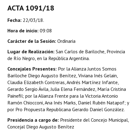
ACTA 1091/18
Dictámenes Asesoría Letrada
Fecha:
22/03/18.
Actas de Sesión
Hora de inicio:
09:08
Informes de Unidad Coordinadora
Carácter de la Sesión:
Ordinaria
Ejecución Presupuestaria
Lugar de Realización:
San Carlos de Bariloche, Provincia
de Río Negro, en la República Argentina.
Actas de Audiencias Públicas
Concejales Presentes:
Por la Alianza Juntos Somos
Bariloche Diego Augusto Benítez, Viviana Inés Gelain,
NORMATIVA
Claudia Elizabeth Contreras, Andrés Martínez Infante,
Gerardo Sergio Ávila, Julia Elena Fernández, María Cristina
Comunicaciones
Painefil; por la Alianza Frente para la Victoria Antonio
Ramón Chiocconi, Ana Inés Marks, Daniel Rubén Natapof; y
Declaraciones
por Pro Propuesta Republicana Gerardo Daniel González.
Resoluciones
Presidencia a cargo de:
Presidente del Concejo Municipal,
Concejal Diego Augusto Benítez
Resoluciones de Presidencia