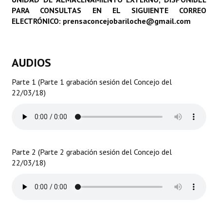
PARA CONSULTAS EN EL SIGUIENTE CORREO
Programas
ELECTRÓNICO: prensaconcejobariloche@gmail.com
LEGISLACIÓN
Constitución Nacional
AUDIOS
Constitución Provincial
Parte 1 (Parte 1 grabación sesión del Concejo del
22/03/18)
Carta Orgánica 2007
Reglamento Interno
Digesto
Parte 2 (Parte 2 grabación sesión del Concejo del
Organigrama
22/03/18)
DOCUMENTOS
Informes de Gestión
Proyectos Presentados