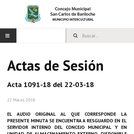
INICIO
Actas de Sesión
CONCEJO
Bloques Políticos
Acta 1091-18 del 22-03-18
Integrantes del Concejo
22 Marzo 2018
Comisiones Permanentes
EL AUDIO ORIGINAL AL QUE CORRESPONDE LA
Comisiones Especiales
PRESENTE MINUTA SE ENCUENTRA A RESGUARDO EN EL
SERVIDOR INTERNO DEL CONCEJO MUNICIPAL Y EN
Concejales Mandato Cumplido
UNIDAD DE ALMACENAMIENTO EXTERNO, DISPONIBLE