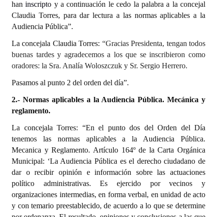
han
inscripto
y a continuación le cedo la palabra a la concejal
Huéspedes de Honor - Registro
Claudia Torres, para dar lectura a las normas aplicables a la
Audiencia Pública”.
Antiguos Pobladores - Registro
La concejala Claudia Torres:
“Gracias Presidenta, tengan todos
Reconocimientos - Registro
buenas tardes y agradecemos a los que se inscribieron como
oradores: la Sra. Analía Woloszczuk y Sr. Sergio Herrero.
Bariloche, Municipio intercultural
Pasamos al punto 2 del orden del día”.
Entrega de distinciones
2.- Normas aplicables a la Audiencia Pública. Mecánica y
REFORMA DE LA CARTA ORGÁNICA
reglamento.
La concejala Torres: “En el punto dos del Orden del Día
tenemos las normas aplicables a la Audiencia Pública.
Mecanica y Reglamento. Artículo 164º de la Carta Orgánica
Municipal: ‘La Audiencia Pública es el derecho ciudadano de
dar o recibir opinión e información sobre las actuaciones
político administrativas. Es ejercido por vecinos y
organizaciones intermedias, en forma verbal, en unidad de acto
y con temario preestablecido, de acuerdo a lo que se determine
por ordenanza.
El resultado, opiniones y conclusiones a las que