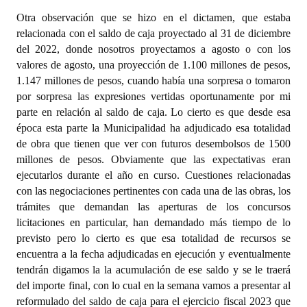
Otra observación que se hizo en el dictamen, que estaba relacionada con el saldo de caja proyectado al 31 de diciembre del 2022, donde nosotros proyectamos a agosto o con los valores de agosto, una proyección de 1.100 millones de pesos, 1.147 millones de pesos, cuando había una sorpresa o tomaron por sorpresa las expresiones vertidas oportunamente por mi parte en relación al saldo de caja. Lo cierto es que desde esa época esta parte la Municipalidad ha adjudicado esa totalidad de obra que tienen que ver con futuros desembolsos de 1500 millones de pesos. Obviamente que las expectativas eran ejecutarlos durante el año en curso. Cuestiones relacionadas con las negociaciones pertinentes con cada una de las obras, los trámites que demandan las aperturas de los concursos licitaciones en particular, han demandado más tiempo de lo previsto pero lo cierto es que esa totalidad de recursos se encuentra a la fecha adjudicadas en ejecución y eventualmente tendrán digamos la la acumulación de ese saldo y se le traerá del importe final, con lo cual en la semana vamos a presentar al reformulado del saldo de caja para el ejercicio fiscal 2023 que requerirá oportunamente la reformulación de en esa parte particular del Presupuesto 2023. Queríamos hacer esta aplicación porque bueno aparentemente en el dictamen se tomaba por sorpresa esa situación en particular. Esta placa no solamente explica esta cuestión nominal del saldo de caja, si no también explica la actividad en la cual hoy se encuentra inmerso el Ejecutivo Municipal. Una actividad que tiene obviamente por premisa, tal lo ha expresado el Intendente Gustavo Genusso en diferentes oportunidades, poner en marcha una actividad del Ejecutivo Municipal que durante mucho tiempo estuvo aletargada, estuvo relentizada por diferentes factores que han tenido que ver seguramente con cuestiones de índole administrativa o de disponibilidad de recursos que nosotros queremos revertir. Sostenidamente lo que estamos haciendo. Parte de la explicación se resume en ese cuadro. Bueno no se alcanza a leer mucho porque explica la filmina, pero están divididos por colores, el primero que es el verde son las obras que se van a afectar a la Delegación El Cóndor, son obras de pavimento. Las segundas que es un color celestito, para la Delegación Lago Moreno; la sigue la delegación Centro; la delegación Sur, la delegación de Cerro Otro, todas estas obras son de pavimento. Las obras que le siguen son las de la Delegación de Catedral. Después la Secretaría de Desarrollo Urbano está ejecutando un pluvial en el kilómetro 13, el pavimento de la redonda de Hermán las cloacas de Colihues; por su parte la Unidad Ejecutora está ejecutando el edificio polivalente, hemos tenido que readecuar convenios oportunamente suscriptos con empresas con aportes específicos. Esto lo quiero sí resaltar porque cándidamente se expresa que las obras que provienen o que se ejecutan con recursos que provienen de otras jurisdicciones o provinciales o nacionales, el Municipio parece que es un sujeto exento de intervención o que el Municipio parece estar por fuera de ese proceso y, sin embargo, cuando las obras digamos son designadas por jurisdicciones foráneas ya sea provincial o recursos provinciales o nacionales lo que siempre sucede es que esas obras no poseen redeterminaciones o actualizaciones de precios, donde existen digamos un monto fijo de aplicación y donde el Municipio se encuentra con la obligación de ejecutar la obra en su totalidad al 100% para ser rendida, pero con la dificultad de que no cuenta con todos los recursos disponibles para la obra porque los valores de la obra, desde que se firma el convenio hasta que se empieza a ejecutar la obra y se finaliza, difieren del monto original. Parte de su explicación tiene la inflación, parte de su explicación tienen los mayores costos que se generan por la dilación en el tiempo. Pero lo cierto es que cada vez que se suscribe un convenio con otra jurisdicción para el aporte de fondos para hacer una obra con recursos específicos, el Estado Municipal siempre termina compensando el diferencial relacionado con estos mayores costos y teniendo que firmar convenios para aplicación con recursos propios de esta diferencia que reclaman las empresas. Ahí está el monto que hemos resuelto con las empresas locales que tienen que ver con obras de diferentes jurisdicciones donde el Municipio no solamente tiene que llevar adelante la inspección de la obra, velar por una ejecución concreta que permita su rendición, sino también contar con los fondos para que la empresa presente la documentación de finalización de la obra y poder ser rendida la obra a las diferentes jurisdicciones. Obra que no se rinde o que no se ejecute en su tiempo, todas las jurisdicciones ya sea provinciales o nacionales, nos exigen que devolvamos el aporte oportunamente ingresado, por eso existe una premura en poder ejecutar la obra, en poder rendirla adecuadamente. Eso exige un esfuerzo o un trabajo digamos por parte del Ejecutivo Municipal donde es importante resaltar porque la mera existencia del convenio y de oportunamente una transferencia de fondos para la aplicación de la obra no existe que indefectiblemente se haga la obra en el tiempo que se establece. Esto quiere decir que es inescindible la actividad del Municipio no solamente en lo que operativamente corresponde sino también en la aplicación de recursos. Obras que tienen que ver con diferentes programas. Infinitos programas hemos tenido que resolver en forma particular con cada una de las empresas sin embargo nosotros seguimos adelante con estas obras aún no siendo de esta jurisdicciones. Esta dinámica está revirtiéndose. Sí voy a decir que por ejemplo en el convenio que hemos firmado para la realización de la obra de cloaca de Las Victorias existe la determinación, el Enhosa ha permitido esa incorporación y eventualmente con la certificaciones que se hagan de la obra sí vamos a contar con el acompañamiento de la jurisdicción foránea para suplir eventualmente estos mayores costos; pero hasta la fecha, todos los programas, específicamente los nacionales, no permitían la redeterminación de precios y para que se realicen en su totalidad, el Municipio tuvo que sufragar con recursos propios. Las obras que les acabo de mencionar que son de pavimento se han dispuesto por parte de la Unidad Ejecutora por Delegación, esto es, tratando de que todas las delegaciones en su diferente aplicación territorial puedan tener obra de pavimento en esta primera etapa que hemos lanzado. Recuerden que en este ejercicio hemos promovido que estas obras de pavimento cuenten con un programa de contribución de obras por mejora; ese programa o esa intención de que los vecinos formen parte de la solvencia de la obra, digamos, ha sido infructuosa: los vecinos de la ciudad no están de acuerdo en que deban participar de estas obras de pavimento, con lo cual estas obras se realizan con recursos propios del Municipio, y no van a tener un retorno de... en relación de contribución de obras por mejora por parte de los vecinos. La intención del Ejecutivo Municipal es que, digamos... esto se traduzca en una dinámica, y donde eventualmente tienen que participar los vecinos para costear parte de la obra al menos, porque, digamos... es tanta la cantidad de calles que requieren pavimento en la ciudad, que indefectiblemente el proceso, en el caso que exclusivamente sea a través de recursos propios, va a llevar mucho tiempo. Porque más allá de la aplicación de esta cantidad de recursos, esto debería ser una dinámica que sea un proceso constante durante todos los años, y si se pretende que solamente el Estado Municipal resuelva la cuestión de la carpeta de pavimento de la ciudad, va a llevar mucho tiempo. Las obras que tenemos adjudicadas y que van a empezar a ejecutarse a la brevedad... Ya estamos anunciando que se va a realizar la primera de ellas acá en la Delegación Centro sobre la calle España. Las hemos puesto en un mapa, en una distribución geográfica para que la relacionen, para que las puedan ver. Ahora les vamos a mostrar el mapa. Pero quería... Volvé atrás. Quería mostrarles este gráfico antes de pasar a la zona de integración de las obras. Porque parte de la explicación de lo que les decía recién está en este gráfico. Hemos resumido la actividad del Municipio del 2003 al 2015 para después reflejar lo que sucede al ejecutado de octubre 2022. Fíjese en la primera línea. Recursos de origen sobre el total de recursos. O sea recursos de otro origen, perdón. O sea cuántos recursos de otro origen, o sea de otra jurisdicción, provenían o provienen y que forman parte en la totalidad de recursos. Fíjense en el 2015, casi el 80% de los recursos del Municipio eran de otro origen. O sea la jurisdicción nacional o provincial proveía de recursos al Municipio para funcionar. Esa dinámica obviamente que la hemos resuelto progresivamente en el tiempo. Hoy la totalidad de los recursos de otro origen en el presupuesto total de recursos es del 43%. O sea que el resto se resuelve con recursos propios. En la segunda línea. Recursos propios sobre erogaciones totales. O sea cuánto de las erogaciones totales resuelven los recursos propios. Fíjense en el 2015, 18% del total de gastos, solamente el 18% era cubierto con recursos propios. Fíjense en la actualidad: 65%. Fíjense la segunda línea: recursos humanos sobre ingresos propios. O sea, cuánto del recurso humano puedo sufragar con mis recursos propios. 2015: 195%. Necesito recaudar dos veces lo que recaudó en forma propia para poder pagar los recursos humanos. Fíjense en 2015: 87%. Tengo un excedente en recursos propios para poder pagar los recursos humanos. Esto quiere decir que la Municipalidad progresivamente desde el 2016 a esta parte ha resuelto estas variables que permiten explicar esta aplicación de recursos de fondos propios. Porque los recursos propios, que son los que provienen de la jurisdicción de los aportes de los contribuyentes, son los que te permiten re