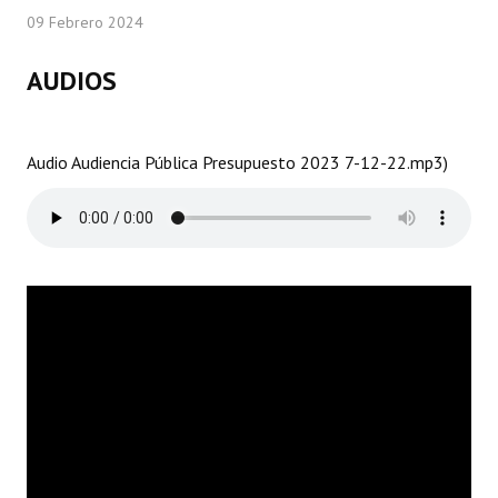
09 Febrero 2024
Programas
LEGISLACIÓN
AUDIOS
Constitución Nacional
Audio Audiencia Pública Presupuesto 2023 7-12-22.mp3)
Constitución Provincial
Carta Orgánica 2007
Reglamento Interno
Digesto
Organigrama
DOCUMENTOS
Informes de Gestión
Proyectos Presentados