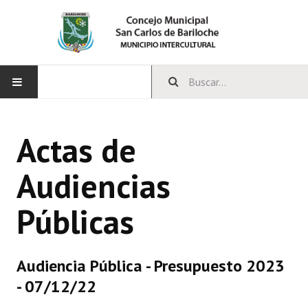
INICIO
Actas de
CONCEJO
Audiencias
Bloques Políticos
Públicas
Integrantes del Concejo
Comisiones Permanentes
Audiencia Pública - Presupuesto 2023
Comisiones Especiales
- 07/12/22
Concejales Mandato Cumplido