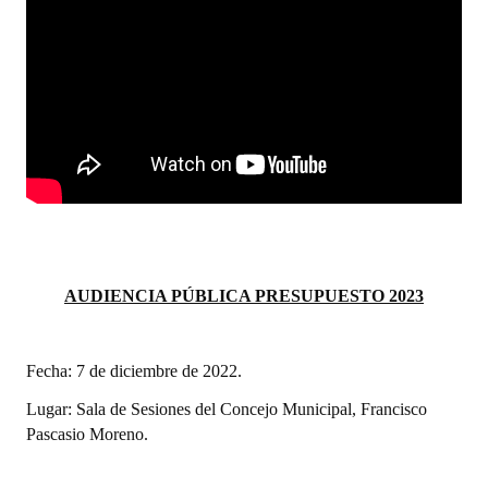
Dictámenes Asesoría Letrada
Actas de Sesión
Informes de Unidad Coordinadora
Ejecución Presupuestaria
Actas de Audiencias Públicas
NORMATIVA
AUDIENCIA PÚBLICA PRESUPUESTO 2023
Comunicaciones
Declaraciones
Fecha: 7 de diciembre de 2022.
Lugar: Sala de Sesiones del Concejo Municipal, Francisco
Resoluciones
Pascasio Moreno.
Resoluciones de Presidencia