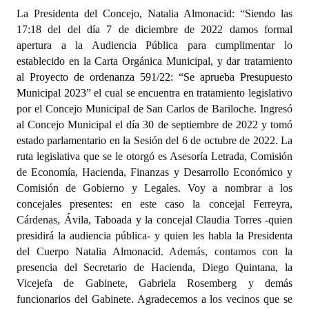
INSTITUCIONAL
La Presidenta del Concejo, Natalia Almonacid: “Siendo las
17:18 del del día
7
de
diciembre
de 2022 damos formal
Antiguos Pobladores
apertura a la Audiencia Pública para cumplimentar lo
establecido en la Carta Orgánica Municipal, y dar tratamiento
Noticias Destacadas
al
Proyecto de ordenanza 591/22: “Se aprueba Presupuesto
Municipal 2023”
el cual
se encuentra en tratamiento legislativo
Registros y Distinciones
por el Concejo Municipal de San Carlos de Bariloche. Ingresó
al Concejo Municipal el día 30 de septiembre de 2022 y tomó
Datos Históricos
estado parlamentario en la Sesión del 6 de octubre de 2022. La
Premio al Mérito - Registro
ruta legislativa que se le otorgó es Asesoría Letrada, Comisión
de Economía, Hacienda, Finanzas y Desarrollo Económico y
Audiencias Públicas - Registro
Comisión de Gobierno y Legales.
Voy a nombrar a los
concejales presentes: en este caso la concejal Ferreyra,
Mujeres que Dejaron Huellas - Registro
Cárdenas, Ávila, Taboada y la concejal Claudia Torres -quien
presidirá la audiencia pública- y quien les habla la Presidenta
Periodistas Decanos - Registro
del Cuerpo Natalia Almonacid.
Además, contamos
con la
Ciudadano Ilustre - Registro
presencia del Secretario de Hacienda, Diego Quintana, la
Vicejefa de Gabinete, Gabriela Rosemberg y demás
Banca del Vecino - Registro
funcionarios del Gabinete. Agradecemos a los vecinos que se