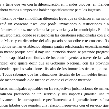
or y tiene que ver con la diferenciación en grandes bloques, en grandes
ahora vamos a empezar a hablar específicamente para los ingresos.
fiscal que vino a modificar diferentes leyes que se dictaron en su mom
eció un consenso fiscal que ponía limitaciones o restricciones a t
erentes tributos, me refiero a las provincias y a los municipios. En el i
acuerdo fiscal donde se suspendían las cuestiones relacionadas con el 
ente Macri y en diciembre del año pasado se suscribe este consenso fisc
 donde se han establecido algunas pautas relacionadas específicamente
o no menor porque aquí sí hay una intención donde se pretende progres
ión de capacidad contributiva, de los contribuyentes a través de las va
aridad; esto quiere decir que el Gobierno Nacional con las provinci
tienden que las valuaciones fiscales de los inmuebles tienen que esta
. Todos sabemos que las valuaciones fiscales de los inmuebles tienen 
, de menor cuantía o de menor valor que el valor de mercado.
sas municipales aplicables en las respectivas jurisdicciones de manera
dualizada prestación de un servicio y sus importes guardan una r
bviamente le corresponde específicamente a la jurisdicciones subna
icar tributos que guarden una relación inequívoca con el servicio que 