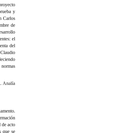
 proyecto
prueba y
n Carlos
embre de
sarrollo
ntes: el
enta del
 Claudio
deciendo
s normas
a.
Analía
lamento.
ormación
d de acto
s que se