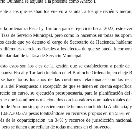
rio Quintana se adjunta a la presente como Anexo I.
nte a los que estaban los vuelvo a saludar, a los que recién vinieron
la ordenanza Fiscal y Tarifaria para el ejercicio fiscal 2023, este eve
la Tasa de Servicio Municipal, pero como lo hacemos en todas las oport
os desde que yo detento el cargo de Secretario de Hacienda, hablamo
s diferentes ejercicios fiscales a los efectos de que se pueda incorpor
ticularidad de la Tasa de Servicio Municipal.
to estos son los ejes de la gestión que se establecieron a partir de 
enanza Fiscal y Tarifaria incluido en el Bariloche Ordenado, en el eje 
se hace todos los años de las cuestiones relacionadas con los rec
 a la del Presupuesto a excepción de que se tienen en cuenta específica
cicio en curso, su ejecución presupuestaria, para la planificación del 
ente que los números relacionados con los valores nominales totales de 
ecto de Presupuesto, que recientemente hemos concluido la Audien
cia, y
1.687.303.673 pesos totaliz
ándose en recursos propios en un 55%; en 
vés de la coparticipación, un 34% y recursos de jurisdicción nacional
pero se tienen que reflejar de todas maneras en el proyecto.