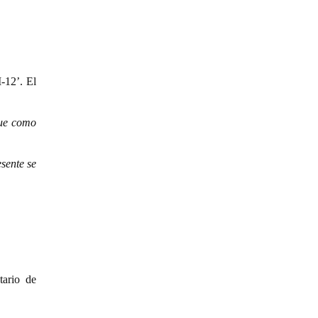
-12’. El
que como
sente se
tario de