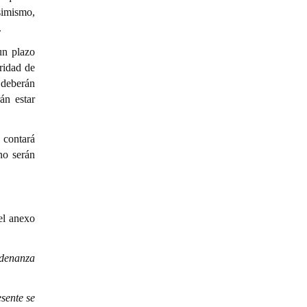
simismo,
.
un plazo
ridad de
 deberán
án estar
 contará
no serán
el anexo
rdenanza
sente se