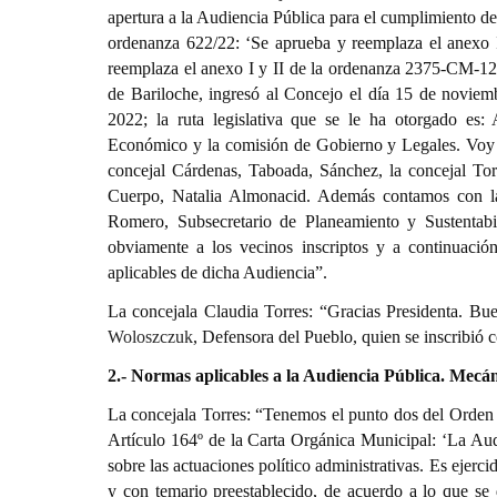
apertura a la Audiencia Pública para el cumplimiento de
ordenanza 622/22: ‘Se aprueba y reemplaza el anexo
reemplaza el anexo I y II de la ordenanza 2375-CM-12’
de Bariloche, ingresó al Concejo el día 15 de noviem
2022; la ruta legislativa que se le ha otorgado es
Económico y la comisión de Gobierno y Legales. Voy a 
concejal Cárdenas, Taboada, Sánchez, la concejal Torr
Cuerpo, Natalia Almonacid. Además contamos con la 
Romero, Subsecretario de Planeamiento y Sustentab
obviamente a los vecinos inscriptos y a continuación
aplicables de dicha Audiencia”.
La concejala Claudia Torres: “Gracias Presidenta. Bue
Woloszczuk
, Defensora del Pueblo, quien se inscribió
2.- Normas aplicables a la Audiencia Pública. Mecá
La concejala Torres: “Tenemos el punto dos del Orden 
Artículo 164º de la Carta Orgánica Municipal: ‘La Aud
sobre las actuaciones político administrativas. Es ejerc
y con temario preestablecido, de acuerdo a lo que se 