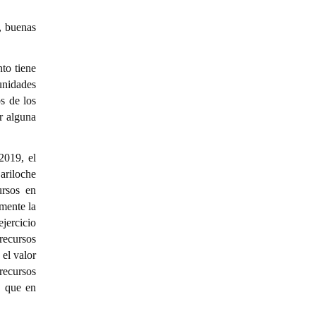
, buenas
nto tiene
unidades
s de los
ar alguna
2019, el
Bariloche
ursos en
mente la
ejercicio
recursos
 el valor
recursos
, que en