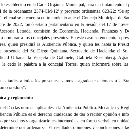
 lo establecido en la Carta Orgánica Municipal, para dar tratamiento al
 I de la ordenanza 2374-CM-12’ y proyecto ordenanza 623/22: ‘Se a
; el cual se encuentra en tratamiento ante el Concejo Municipal de Sa
bre de 2022, tomó estado parlamentario en la Sesión del 17 de novi
: Asesoría Letrada, comisión de Economía, Hacienda, Finanzas y De
nombrar a los concejales presentes. En este caso se encuentran prese
es, quien presidirá la Audiencia Pública, y quien les habla la Presid
presencia del Sr. Diego Quintana, Secretario de Hacienda; el Sr.
ilidad Urbana; la Vicejefa de Gabinete, Gabriela Rosemberg. Agra
 le cedo la palabra a la concejal Torres, quien informará sobre la
nas tardes a todos los presentes, vamos a agradecer entonces a la Sr
 como oradora”.
nica y reglamento
del Día las normas aplicables a la Audiencia Pública. Mecánica y Reg
iencia Pública es el derecho ciudadano de dar o recibir opinión e inf
ido por vecinos y organizaciones intermedias, en forma verbal, en unida
determine por ordenanza. El resultado, opiniones y conclusiones a la