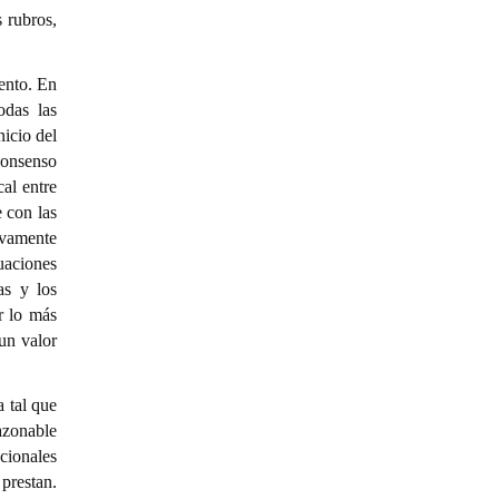
 rubros,
ento. En
odas las
nicio del
consenso
al entre
 con las
ivamente
luaciones
as y los
r lo más
un valor
 tal que
azonable
cionales
prestan.