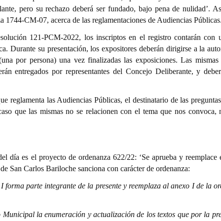
ulante, pero su rechazo deberá ser fundado, bajo pena de nulidad’. A
za 1744-CM-07, acerca de las reglamentaciones de Audiencias Públicas
esolución 121-PCM-2022, los inscriptos en el registro contarán con 
a. Durante su presentación, los expositores deberán dirigirse a la auto
(una por persona) una vez finalizadas las exposiciones. Las mismas
serán entregados por representantes del Concejo Deliberante, y deber
ue reglamenta las Audiencias Públicas, el destinatario de las preguntas
caso que las mismas no se relacionen con el tema que nos convoca, 
del día es el proyecto de ordenanza 622/22: ‘Se aprueba y reemplace 
e San Carlos Bariloche sanciona con carácter de ordenanza:
I forma parte integrante de la presente y reemplaza al anexo I de la o
Municipal la enumeración y actualización de los textos que por la pre