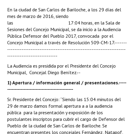
En la ciudad de San Carlos de Bariloche, a los 29 días del
Dictámenes Asesoría Letrada
mes de marzo de 2016, siendo
las 17:04 horas, en la Sala de
Actas de Sesión
Sesiones del Concejo Municipal, se da inicio a la Audiencia
Pública Defensor del Pueblo 2017, convocada por el
Informes de Unidad Coordinadora
Concejo Municipal a través de Resolución 509-CM-17.-------
------------------------------------------------------------------
Ejecución Presupuestaria
----------------------------
Actas de Audiencias Públicas
La Audiencia es presidida por el Presidente del Concejo
Municipal, Concejal Diego Benítez.--
NORMATIVA
1) Apertura / información general / presentaciones.-----
Comunicaciones
--------------------------------------------
Sr. Presidente del Concejo: “Siendo las 15:04 minutos del
Declaraciones
29 de marzo damos formal apertura a a la audiencia
pública para la presentación y exposición de los
Resoluciones
postulantes inscriptos para cubrir el cargo de Defensor del
Resoluciones de Presidencia
Pueblo de la ciudad de San Carlos de Bariloche. Se
encuentran presentes los concejales Fernández, Natapof,