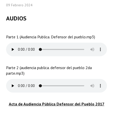
09 Febrero 2024
Programas
LEGISLACIÓN
AUDIOS
Constitución Nacional
Parte 1 (Audiencia Publica. Defensor del pueblo.mp3)
Constitución Provincial
Carta Orgánica 2007
Reglamento Interno
Parte 2 (audiencia publica. defensor del pueblo 2da
Digesto
parte.mp3)
Organigrama
DOCUMENTOS
Informes de Gestión
Acta de Audiencia Pública Defensor del Pueblo 2017
Proyectos Presentados