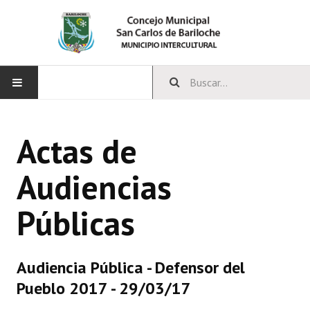
INICIO
Actas de
CONCEJO
Audiencias
Bloques Políticos
Públicas
Integrantes del Concejo
Comisiones Permanentes
Audiencia Pública - Defensor del
Comisiones Especiales
Pueblo 2017 - 29/03/17
Concejales Mandato Cumplido