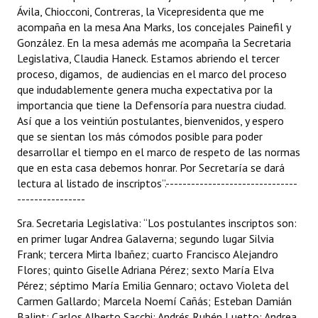
INSTITUCIONAL
Ávila, Chiocconi, Contreras, la Vicepresidenta que me
acompaña en la mesa Ana Marks, los concejales Painefil y
González. En la mesa además me acompaña la Secretaria
Antiguos Pobladores
Legislativa, Claudia Haneck. Estamos abriendo el tercer
Noticias Destacadas
proceso, digamos, de audiencias en el marco del proceso
que indudablemente genera mucha expectativa por la
Registros y Distinciones
importancia que tiene la Defensoría para nuestra ciudad.
Así que a los veintiún postulantes, bienvenidos, y espero
Datos Históricos
que se sientan los más cómodos posible para poder
desarrollar el tiempo en el marco de respeto de las normas
Premio al Mérito - Registro
que en esta casa debemos honrar. Por Secretaría se dará
lectura al listado de inscriptos”.-------------------------------
Audiencias Públicas - Registro
----------------
Mujeres que Dejaron Huellas - Registro
Sra. Secretaria Legislativa: “Los postulantes inscriptos son:
en primer lugar Andrea Galaverna; segundo lugar Silvia
Periodistas Decanos - Registro
Frank; tercera Mirta Ibañez; cuarto Francisco Alejandro
Flores; quinto Giselle Adriana Pérez; sexto María Elva
Ciudadano Ilustre - Registro
Pérez; séptimo María Emilia Gennaro; octavo Violeta del
Carmen Gallardo; Marcela Noemí Cañás; Esteban Damián
Banca del Vecino - Registro
Balint; Carlos Alberto Sacchi; Andrés Rubén Luetto; Andrea