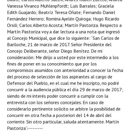
Vanessa Vivanco Muhlenpfordt; Luis Barrales; Graciela
Huéspedes de Honor - Registro
Edith Guajardo; Beatríz Teresa Oñate; Fernando Daniel
Antiguos Pobladores - Registro
Fernández Herrero; Romina Ayelén Quiroga; Hugo Ricardo
Orsili; Carlos Alberto Acosta; Martín Pastoriza. Respecto a
Reconocimientos - Registro
Martín Pastoriza voy a dar lectura a una nota que ingresó
al Concejo Municipal, que dice lo siguiente: “San Carlos de
Bariloche, Municipio intercultural
Bariloche, 21 de marzo de 2017. Señor Presidente del
Concejo Deliberante, señor Diego Benítez. De mi
Entrega de distinciones
consideración: Me dirijo a usted por este intermedio a los
fines de poner en su conocimiento que por los
REFORMA DE LA CARTA ORGÁNICA
compromisos asumidos con anterioridad a conocer la fecha
del proceso de selección de los aspirantes al cargo de
Defensor del Pueblo, en el cual me he inscripto, no podré
concurrir a la audiencia pública el día 29 de marzo de 2017;
siendo de mi interés poder concurrir a cumplir con la
entrevista con los señores concejales. En caso de
considerarlo pertinente solicito se arbitre la posibilidad de
concurrir en otra fecha a posteriori del 14 de abril del
corriente. Sin otro particular, saluda atentamente. Martín
Pastoriza”.---------