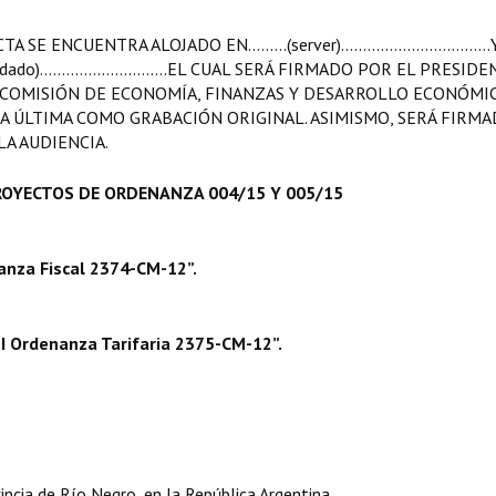
UENTRA ALOJADO EN.........(server).................................
do).............................EL CUAL SERÁ FIRMADO POR EL PRESID
A COMISIÓN DE ECONOMÍA, FINANZAS Y DESARROLLO ECONÓMIC
A ÚLTIMA COMO GRABACIÓN ORIGINAL. ASIMISMO, SERÁ FIRM
LA AUDIENCIA.
ROYECTOS DE ORDENANZA 004/15 Y 005/15
nanza Fiscal 2374-CM-12”.
I Ordenanza Tarifaria 2375-CM-12”.
incia de Río Negro, en la República Argentina.