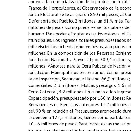
apoyo, a la comercialización de la producción local, 
Franca de Horticultores, al Observatorio de la econ
Junta Electoral se le asignaron 850 mil pesos; al Con
Defensoría del Pueblo, 2 millones, un 61 % más. Par
millones de pesos. Como puede verse, los pilares de 
humano. Para poder afrontar estas inversiones, el Ej
municipales. Los Ingresos totales presupuestados s
mil seiscientos ochenta y nueve pesos, agrupados en 
millones. En la composición de los Recursos Corrient
Jurisdicción Nacional y Provincial por 209,4 millones
millones; y Aportes para la Obra Pública de Nación y 
Jurisdicción Municipal, nos encontramos con un presu
la de Inspección, Seguridad e Higiene, 66,9 millones
Comerciales, 3,3 millones; Multas y recargos, 1,6 mi
Cerro Catedral, 3,2 millones. En cuanto a los Ingres
Coparticipación, presupuestado por 160 millones; Re
Remanentes de Ejercicios anteriores 11,7 millones d
del 90 % en relación al Presupuesto prorrogado dura
ascienden a 122,2 millones, tienen como partida prin
101,6 millones de pesos. Para lograr estas metas pr
en la actualidad es un hecho. También se tuvo en cu