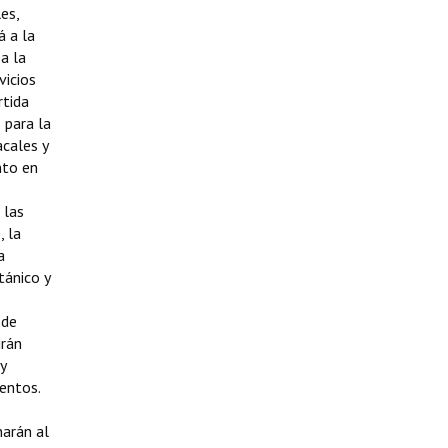
es,
á a la
a la
vicios
rtida
 para la
acales y
nto en
 las
, la
a
tánico y
 de
irán
y
ventos.
narán al