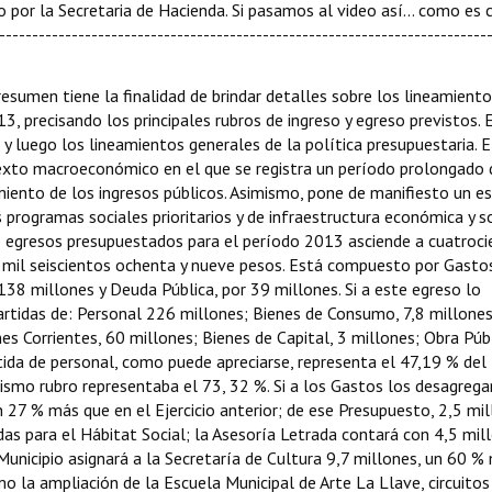
do por la Secretaria de Hacienda. Si pasamos al video así… como es 
-------------------------------------------------------------------------
esumen tiene la finalidad de brindar detalles sobre los lineamient
, precisando los principales rubros de ingreso y egreso previstos. 
 luego los lineamientos generales de la política presupuestaria. E
texto macroeconómico en el que se registra un período prolongado 
miento de los ingresos públicos. Asimismo, pone de manifiesto un e
 programas sociales prioritarios y de infraestructura económica y so
 de egresos presupuestados para el período 2013 asciende a cuatroc
 mil seiscientos ochenta y nueve pesos. Está compuesto por Gasto
138 millones y Deuda Pública, por 39 millones. Si a este egreso lo
rtidas de: Personal 226 millones; Bienes de Consumo, 7,8 millones
es Corrientes, 60 millones; Bienes de Capital, 3 millones; Obra Públ
tida de personal, como puede apreciarse, representa el 47,19 % del
mismo rubro representaba el 73, 32 %. Si a los Gastos los desagreg
n 27 % más que en el Ejercicio anterior; de ese Presupuesto, 2,5 mi
das para el Hábitat Social; la Asesoría Letrada contará con 4,5 mil
Municipio asignará a la Secretaría de Cultura 9,7 millones, un 60 %
o la ampliación de la Escuela Municipal de Arte La Llave, circuitos