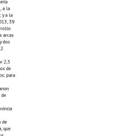
eria
 a la
 y a la
2013, 39
rrollo
s arcas
y dos
,2
e
or 2,5
sos de
os; para
Canon
 de
vincia
o de
a, que
us