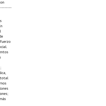
con
--------
os
En
l
de
sfuerzo
cial.
ientos
s
;
ica,
 total
amos
llones
lones;
 más