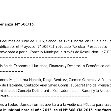
rdenanza N° 306/13.
as del mes de junio de 2013, siendo las 17:10 horas, en la Sala de S
 Pública por el Proyecto N° 306/13, rotulado “Aprobar Presupuesto
convocada a por el Concejo Municipal a través de Resolución 147-P
------------------------------------------------------------
omisión de Economía, Hacienda, Finanzas y Desarrollo Económico del
---------------
Ramos Mejía, Irma Haneck, Diego Benítez, Carmen Giménez, Alfredo
o de Hacienda, Contador Ariel Silvio Gomis; el Secretario de Prensa 
ntable del Concejo Deliberante, Contadora Lilian Baroni y la Aseso
ta.-------------------------------------------------------
es a todos. Damos formal apertura a la Audiencia Pública para trat
o Municipal para el año 2013; es el Nº 306-CM-2013, que fuer