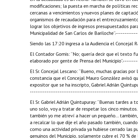
modificaciones; la puesta en marcha de políticas re
cercanas a vencimientos y nuevos planes de captaci
organismos de recaudación para el entrecruzamiento
lograr los objetivos de ingresos presupuestados para
Municipalidad de San Carlos de Bariloche”.-------------
Siendo las 17:20 ingresa a la Audiencia el Concejal Ra
El Contador Gomis: “No; quería decir que el texto fu
elaborado por gente de Prensa del Municipio”.---------
El Sr. Concejal Lescano: “Bueno, muchas gracias por
constancia que el Concejal Mauro González avisó que
expositor que se ha inscripto, Gabriel Adrián Quintup
----------------------------------------------------------
El Sr. Gabriel Adrián Quintupuray: “Buenas tardes a t
uno solo, voy a tratar de respetar los cinco minuto
también yo me atreví a hacer un pequeño… también, 
a recalcar lo que dije el año pasado también, cuand
como una actividad privada ya hubiese cerrado las pu
genuinos del Municipio, solamente cubre el 70 % de 