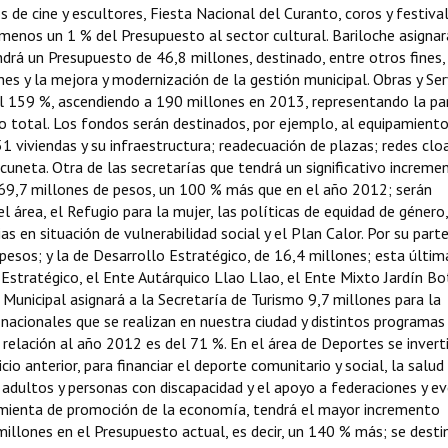
s de cine y escultores, Fiesta Nacional del Curanto, coros y festival
enos un 1 % del Presupuesto al sector cultural. Bariloche asignar
drá un Presupuesto de 46,8 millones, destinado, entre otros fines, 
nes y la mejora y modernización de la gestión municipal. Obras y Ser
l 159 %, ascendiendo a 190 millones en 2013, representando la pa
 total. Los fondos serán destinados, por ejemplo, al equipamiento
51 viviendas y su infraestructura; readecuación de plazas; redes clo
cuneta. Otra de las secretarías que tendrá un significativo increme
 69,7 millones de pesos, un 100 % más que en el año 2012; serán
l área, el Refugio para la mujer, las políticas de equidad de género,
 en situación de vulnerabilidad social y el Plan Calor. Por su parte
pesos; y la de Desarrollo Estratégico, de 16,4 millones; esta últim
Estratégico, el Ente Autárquico Llao Llao, el Ente Mixto Jardín Bo
Municipal asignará a la Secretaría de Turismo 9,7 millones para la
 nacionales que se realizan en nuestra ciudad y distintos programas
relación al año 2012 es del 71 %. En el área de Deportes se invert
o anterior, para financiar el deporte comunitario y social, la salud 
, adultos y personas con discapacidad y el apoyo a federaciones y e
mienta de promoción de la economía, tendrá el mayor incremento
illones en el Presupuesto actual, es decir, un 140 % más; se desti