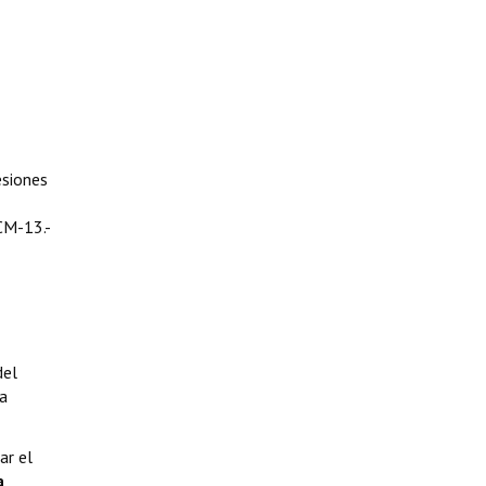
esiones
CM-13.-
del
ra
ar el
a