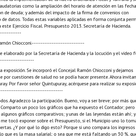
caudatorias como la ampliación del horario de atención en las fech
ón de deuda; y además del impacto de la firma de convenios con
 de datos. Todas estas variables aplicadas en forma conjunta perm
 este Ejercicio Fiscal. Presupuesto 2013. Secretaría de Hacienda.
-----------
món Chiocconi.-----------------------------
e elaborado por la Secretaría de Hacienda y la locución y el video 
------------------
 la exposición. Se incorporó el Concejal Ramón Chiocconi y dejamos
 por cuestiones de salud no se podía hacer presente. Ahora invita
uray. Por favor señor Quintupuray, acérquese para realizar su exposic
-----------------------------------
odos. Agradezco la participación. Bueno, voy a ser breve; por más qu
s. Comparto un poco los gráficos que ha expuesto el Contador; pero
algunos gráficos comparativos; y unas de las leyendas están ahí; y
o me tocó exponer sobre el Presupuesto, si el Municipio uno lo tom
ertas. ¿Y por qué lo digo esto? Porque si uno compara los ingresos
lo que es la masa salarial; o sea que me está faltando un 30 %, qu