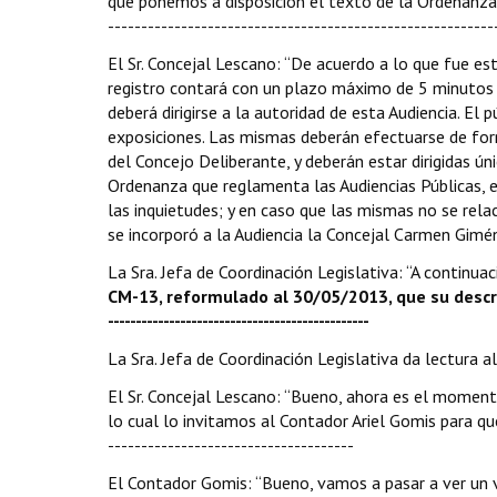
que ponemos a disposición el texto de la Ordenanza 
----------------------------------------------------------
El Sr. Concejal Lescano: “De acuerdo a lo que fue es
registro contará con un plazo máximo de 5 minutos pa
deberá dirigirse a la autoridad de esta Audiencia. El
exposiciones. Las mismas deberán efectuarse de for
del Concejo Deliberante, y deberán estar dirigidas ú
Ordenanza que reglamenta las Audiencias Públicas, e
las inquietudes; y en caso que las mismas no se rela
se incorporó a la Audiencia la Concejal Carmen Giméne
La Sra. Jefa de Coordinación Legislativa: “A continu
CM-13, reformulado al 30/05/2013, que su descrip
-----------------------------------------------
La Sra. Jefa de Coordinación Legislativa da lectura a
El Sr. Concejal Lescano: “Bueno, ahora es el moment
lo cual lo invitamos al Contador Ariel Gomis para que re
-------------------------------------
El Contador Gomis: “Bueno, vamos a pasar a ver un v