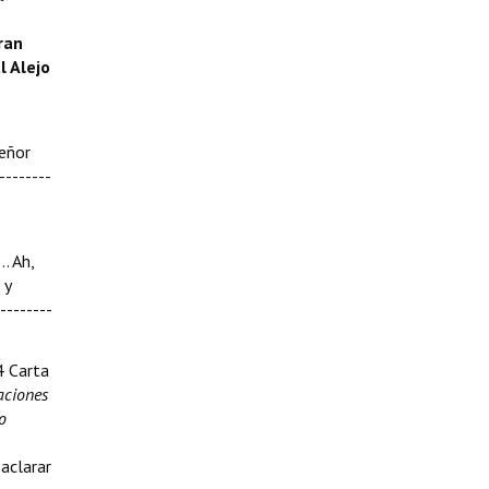
ran
l Alejo
señor
--------
… Ah,
 y
--------
4 Carta
aciones
o
 aclarar