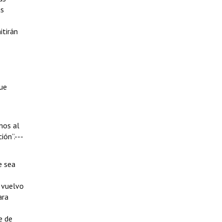
as
itirán
fue
mos al
ión”.---
e sea
 vuelvo
ara
e de