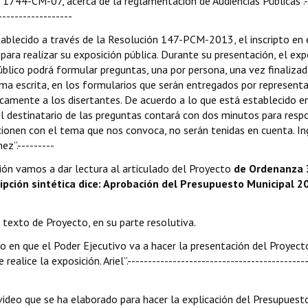
1744-CM-07, acerca de la reglamentación de Audiencias Públicas”.-
------------------
tablecido a través de la Resolución 147-PCM-2013, el inscripto en 
ra realizar su exposición pública. Durante su presentación, el exp
 público podrá formular preguntas, una por persona, una vez finalizad
ma escrita, en los formularios que serán entregados por represent
nicamente a los disertantes. De acuerdo a lo que está establecido e
l destinatario de las preguntas contará con dos minutos para resp
cionen con el tema que nos convoca, no serán tenidas en cuenta. In
z”.---------
ación vamos a dar lectura al articulado del Proyecto
de Ordenanza 
ción sintética dice: Aprobación del Presupuesto Municipal 201
l texto de Proyecto, en su parte resolutiva.
o en que el Poder Ejecutivo va a hacer la presentación del Proyect
alice la exposición. Ariel”.--------------------------------------------
ideo que se ha elaborado para hacer la explicación del Presupuest