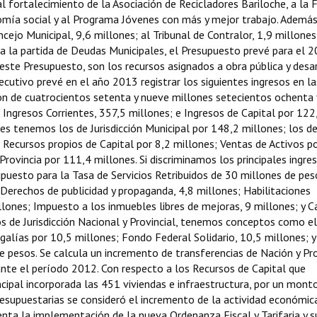
al fortalecimiento de la Asociación de Recicladores Bariloche, a la F
omía social y al Programa Jóvenes con más y mejor trabajo. Además,
cejo Municipal, 9,6 millones; al Tribunal de Contralor, 1,9 millones;
a la partida de Deudas Municipales, el Presupuesto prevé para el 
este Presupuesto, son los recursos asignados a obra pública y desa
ecutivo prevé en el año 2013 registrar los siguientes ingresos en la
on de cuatrocientos setenta y nueve millones setecientos ochenta 
Ingresos Corrientes, 357,5 millones; e Ingresos de Capital por 122
es tenemos los de Jurisdicción Municipal por 148,2 millones; los d
; Recursos propios de Capital por 8,2 millones; Ventas de Activos p
Provincia por 111,4 millones. Si discriminamos los principales ingre
puesto para la Tasa de Servicios Retribuidos de 30 millones de pes
; Derechos de publicidad y propaganda, 4,8 millones; Habilitaciones
llones; Impuesto a los inmuebles libres de mejoras, 9 millones; y 
os de Jurisdicción Nacional y Provincial, tenemos conceptos como el
galías por 10,5 millones; Fondo Federal Solidario, 10,5 millones; y
e pesos. Se calcula un incremento de transferencias de Nación y Pro
nte el período 2012. Con respecto a los Recursos de Capital que
cipal incorporada las 451 viviendas e infraestructura, por un mont
esupuestarias se consideró el incremento de la actividad económic
enta la implementación de la nueva Ordenanza Fiscal y Tarifaria y s