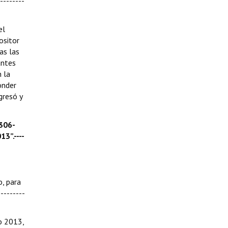
--------
el
ositor
as las
antes
n la
onder
gresó y
306-
3”.----
o, para
--------
o 2013,