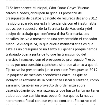
Huéspedes de Honor - Registro
El Sr. Intendente Municipal, Cdor. Omar Goye: “Buenas
tardes a todos, disculpen la gripe. El proyecto de
Antiguos Pobladores - Registro
presupuesto de gastos y cálculo de recursos del año 2012
ha sido preparado por esta Intendencia con el inestimable
Reconocimientos - Registro
apoyo, por supuesto, de la Secretaría de Hacienda y del
equipo de trabajo que conforma dicha Secretaría. Los
Bariloche, Municipio intercultural
detalles los va a mostrar en una presentación el contador
Entrega de distinciones
Mario Bevilacqua. Sí, lo que quería manifestarles es que
este es un presupuesto un tanto sui generis porque hemos
REFORMA DE LA CARTA ORGÁNICA
trabajado buena parte de lo que ha transcurrido del
ejercicio financiero con el presupuesto prorrogado. Y esto
no es por una cuestión caprichosa sino que atento a que el
Ejecutivo ha presentado junto con este Presupuesto 2012
un paquete de medidas económicas entre las que se
incluyen la reforma de la ordenanza Fiscal y Tarifaria, como
asimismo también un proyecto de ordenanza sobre
desendeudamiento, era razonable que hasta tanto no tener
elaborado ese cambio macroeconómico que es la nueva
herramienta fiscal con que espera contar el Ejecutivo o el