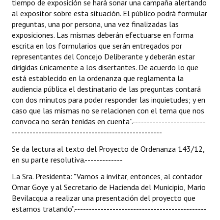
tiempo de exposición se hará sonar una campaña alertando
INSTITUCIONAL
al expositor sobre esta situación. El público podrá formular
preguntas, una por persona, una vez finalizadas las
Antiguos Pobladores
exposiciones. Las mismas deberán efectuarse en forma
escrita en los formularios que serán entregados por
Noticias Destacadas
representantes del Concejo Deliberante y deberán estar
dirigidas únicamente a los disertantes. De acuerdo lo que
Registros y Distinciones
está establecido en la ordenanza que reglamenta la
audiencia pública el destinatario de las preguntas contará
Datos Históricos
con dos minutos para poder responder las inquietudes; y en
Premio al Mérito - Registro
caso que las mismas no se relacionen con el tema que nos
convoca no serán tenidas en cuenta”.-------------------------
Audiencias Públicas - Registro
---------------------------------------------------
Se da lectura al texto del Proyecto de Ordenanza 143/12,
Mujeres que Dejaron Huellas - Registro
en su parte resolutiva.-------------
Periodistas Decanos - Registro
La Sra. Presidenta: "Vamos a invitar, entonces, al contador
Omar Goye y al Secretario de Hacienda del Municipio, Mario
Ciudadano Ilustre - Registro
Bevilacqua a realizar una presentación del proyecto que
estamos tratando”.---------------------------------------------
Banca del Vecino - Registro
--------------------------------------