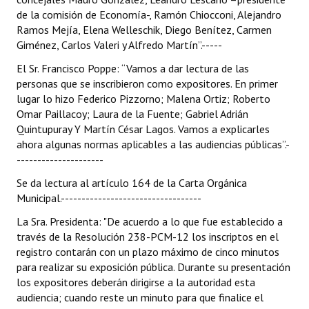
de la comisión de Economía-, Ramón Chiocconi, Alejandro
Dictámenes Asesoría Letrada
Ramos Mejía, Elena Welleschik, Diego Benítez, Carmen
Giménez, Carlos Valeri y Alfredo Martín”.-----
Actas de Sesión
El Sr. Francisco Poppe: “Vamos a dar lectura de las
personas que se inscribieron como expositores. En primer
Informes de Unidad Coordinadora
lugar lo hizo Federico Pizzorno; Malena Ortiz; Roberto
Ejecución Presupuestaria
Omar Paillacoy; Laura de la Fuente; Gabriel Adrián
Quintupuray Y Martín César Lagos. Vamos a explicarles
Actas de Audiencias Públicas
ahora algunas normas aplicables a las audiencias públicas”.-
---------------------
NORMATIVA
Se da lectura al artículo 164 de la Carta Orgánica
Municipal.----------------------------------
Comunicaciones
La Sra. Presidenta: "De acuerdo a lo que fue establecido a
Declaraciones
través de la Resolución 238-PCM-12 los inscriptos en el
registro contarán con un plazo máximo de cinco minutos
Resoluciones
para realizar su exposición pública. Durante su presentación
los expositores deberán dirigirse a la autoridad esta
Resoluciones de Presidencia
audiencia; cuando reste un minuto para que finalice el