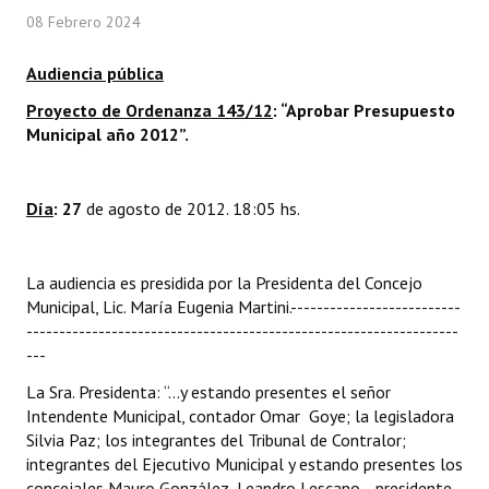
08 Febrero 2024
Programas
LEGISLACIÓN
Audiencia pública
Proyecto de Ordenanza 143/12
: “Aprobar Presupuesto
Constitución Nacional
Municipal año 2012”.
Constitución Provincial
Día
: 27
de agosto de 2012. 18:05 hs.
Carta Orgánica 2007
Reglamento Interno
La audiencia es presidida por la Presidenta del Concejo
Digesto
Municipal, Lic. María Eugenia Martini.--------------------------
------------------------------------------------------------------
Organigrama
---
La Sra. Presidenta: “...y estando presentes el señor
DOCUMENTOS
Intendente Municipal, contador Omar Goye; la legisladora
Silvia Paz; los integrantes del Tribunal de Contralor;
Informes de Gestión
integrantes del Ejecutivo Municipal y estando presentes los
concejales Mauro González, Leandro Lescano –presidente
Proyectos Presentados