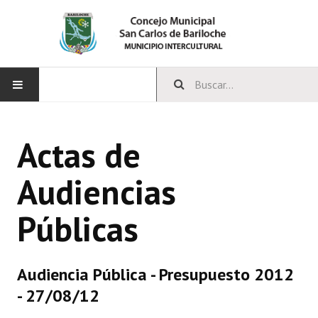
INICIO
Actas de
CONCEJO
Audiencias
Bloques Políticos
Públicas
Integrantes del Concejo
Comisiones Permanentes
Audiencia Pública - Presupuesto 2012
Comisiones Especiales
- 27/08/12
Concejales Mandato Cumplido