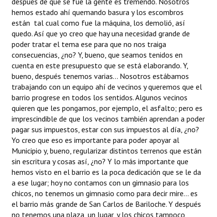
después de que se fue la gente es tremendo. Nosotros
hemos estado ahí quemando basura y los escombros
están tal cual como fue la máquina, los demolió, así
quedo. Así que yo creo que hay una necesidad grande de
poder tratar el tema ese para que no nos traiga
consecuencias, ¿no? Y, bueno, que seamos tenidos en
cuenta en este presupuesto que se está elaborando. Y,
bueno, después tenemos varias... Nosotros estábamos
trabajando con un equipo ahí de vecinos y queremos que el
barrio progrese en todos los sentidos. Algunos vecinos
quieren que les pongamos, por ejemplo, el asfalto; pero es
imprescindible de que los vecinos también aprendan a poder
pagar sus impuestos, estar con sus impuestos al día, ¿no?
Yo creo que eso es importante para poder apoyar al
Municipio y, bueno, regularizar distintos terrenos que están
sin escritura y cosas así, ¿no? Y lo más importante que
hemos visto en el barrio es la poca dedicación que se le da
a ese lugar; hoy no contamos con un gimnasio para los
chicos, no tenemos un gimnasio como para decir mire... es
el barrio más grande de San Carlos de Bariloche. Y después
no tenemos una plaza, un lugar, y los chicos tampoco