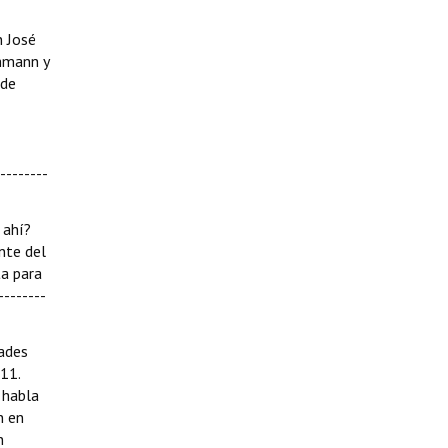
n José
chmann y
ede
--------
 ahí?
nte del
ta para
--------
dades
11.
 habla
n en
n