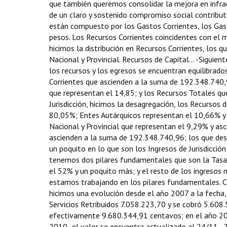
que también queremos consolidar la mejora en infrae
de un claro y sostenido compromiso social contribut
están compuesto por los Gastos Corrientes, los Gas
pesos. Los Recursos Corrientes coincidentes con el 
hicimos la distribución en Recursos Corrientes, los que
Nacional y Provincial. Recursos de Capital... -Siguie
los recursos y los egresos se encuentran equilibrad
Corrientes que ascienden a la suma de 192.348.740,
que representan el 14,85; y los Recursos Totales qu
Jurisdicción, hicimos la desagregación, los Recursos
80,05%; Entes Autárquicos representan el 10,66% y a
Nacional y Provincial que representan el 9,29% y as
ascienden a la suma de 192.348.740,96; los que de
un poquito en lo que son los Ingresos de Jurisdicción
tenemos dos pilares fundamentales que son la Tasa
el 52% y un poquito más; y el resto de los ingreso
estamos trabajando en los pilares fundamentales. Co
hicimos una evolución desde el año 2007 a la fecha,
Servicios Retribuidos 7.058.223,70 y se cobró 5.608
efectivamente 9.680.344,91 centavos; en el año 20
2010 -el valor se encuentra actualizado al 24/11-