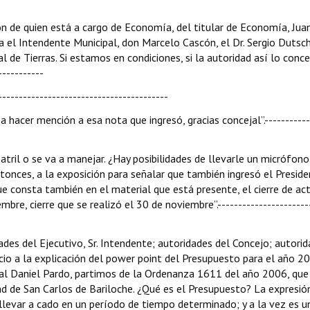
ción de quien está a cargo de Economía, del titular de Economía, Jua
a el Intendente Municipal, don Marcelo Cascón, el Dr. Sergio Duts
l de Tierras. Si estamos en condiciones, si la autoridad así lo conc
----------
---------------------------------------
hacer mención a esa nota que ingresó, gracias concejal”.-----------
 atril o se va a manejar. ¿Hay posibilidades de llevarle un micrófono
nces, a la exposición para señalar que también ingresó el Preside
que consta también en el material que está presente, el cierre de ac
embre, cierre que se realizó el 30 de noviembre”.----------------------
ades del Ejecutivo, Sr. Intendente; autoridades del Concejo; autori
cio a la explicación del power point del Presupuesto para el año 20
l Daniel Pardo, partimos de la Ordenanza 1611 del año 2006, que
ad de San Carlos de Bariloche. ¿Qué es el Presupuesto? La expresió
llevar a cado en un período de tiempo determinado; y a la vez es u