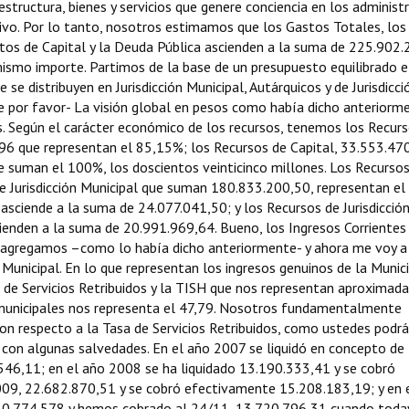
structura, bienes y servicios que genere conciencia en los administ
ivo. Por lo tanto, nosotros estimamos que los Gastos Totales, los
tos de Capital y la Deuda Pública ascienden a la suma de 225.902
mismo importe. Partimos de la base de un presupuesto equilibrado e
 se distribuyen en Jurisdicción Municipal, Autárquicos y de Jurisdicci
nte por favor- La visión global en pesos como había dicho anteriorm
os. Según el carácter económico de los recursos, tenemos los Recur
96 que representan el 85,15%; los Recursos de Capital, 33.553.47
e suman el 100%, los doscientos veinticinco millones. Los Recursos
 de Jurisdicción Municipal que suman 180.833.200,50, representan el
sciende a la suma de 24.077.041,50; y los Recursos de Jurisdicció
cienden a la suma de 20.991.969,64. Bueno, los Ingresos Corrientes
sagregamos –como lo había dicho anteriormente- y ahora me voy a
 Municipal. En lo que representan los ingresos genuinos de la Munic
 de Servicios Retribuidos y la TISH que nos representan aproxima
s municipales nos representa el 47,79. Nosotros fundamentalmente
n respecto a la Tasa de Servicios Retribuidos, como ustedes podrá
 con algunas salvedades. En el año 2007 se liquidó en concepto de
.546,11; en el año 2008 se ha liquidado 13.190.333,41 y se cobró
09, 22.682.870,51 y se cobró efectivamente 15.208.183,19; y en 
, 20.774.578 y hemos cobrado al 24/11, 13.720.796,31 cuando toda