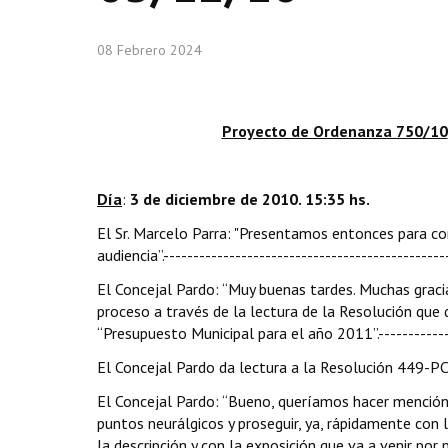
08 Febrero 2024
Proyecto de Ordenanza 750/10
Día
:
3 de diciembre de 2010. 15:35 hs.
El Sr. Marcelo Parra: "Presentamos entonces para com
audiencia”.-----------------------------------------------
El Concejal Pardo: “Muy buenas tardes. Muchas gracias
proceso a través de la lectura de la Resolución que
“Presupuesto Municipal para el año 2011”.--------------
El Concejal Pardo da lectura a la Resolución 449-PCM-
El Concejal Pardo: “Bueno, queríamos hacer mención 
puntos neurálgicos y proseguir, ya, rápidamente con 
la descripción y con la exposición que va a venir por 