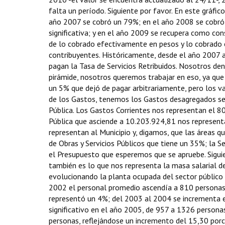
falta un período. Siguiente por favor. En este gráf
año 2007 se cobró un 79%; en el año 2008 se cobró
significativa; y en el año 2009 se recupera como co
de lo cobrado efectivamente en pesos y lo cobrado
contribuyentes. Históricamente, desde el año 2007 a
pagan la Tasa de Servicios Retribuidos. Nosotros de
pirámide, nosotros queremos trabajar en eso, ya qu
un 5% que dejó de pagar arbitrariamente, pero los v
de los Gastos, tenemos los Gastos desagregados seg
Pública. Los Gastos Corrientes nos representan el 
Pública que asciende a 10.203.924,81 nos representa
representan al Municipio y, digamos, que las áreas q
de Obras y Servicios Públicos que tiene un 35%; la 
el Presupuesto que esperemos que se apruebe. Sigui
también es lo que nos representa la masa salarial d
evolucionando la planta ocupada del sector público 
2002 el personal promedio ascendía a 810 personas
representó un 4%; del 2003 al 2004 se incrementa 
significativo en el año 2005, de 957 a 1326 persona
personas, reflejándose un incremento del 15,30 po