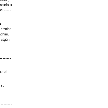
ercado a
”.-----
a
llermina
chini,
 algún
--------
-------
ra al
jal
--------
--------