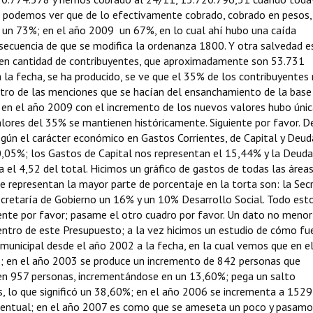
ico podemos ver que de lo efectivamente cobrado, cobrado en pesos,
 un 73%; en el año 2009 un 67%, en lo cual ahí hubo una caída
nsecuencia de que se modifica la ordenanza 1800. Y otra salvedad e
 en cantidad de contribuyentes, que aproximadamente son 53.731
 la fecha, se ha producido, se ve que el 35% de los contribuyentes
ntro de las menciones que se hacían del ensanchamiento de la base
e en el año 2009 con el incremento de los nuevos valores hubo ún
alores del 35% se mantienen históricamente. Siguiente por favor. D
ún el carácter económico en Gastos Corrientes, de Capital y Deud
80,05%; los Gastos de Capital nos representan el 15,44% y la Deuda
 el 4,52 del total. Hicimos un gráfico de gastos de todas las área
ue representan la mayor parte de porcentaje en la torta son: la Sec
Secretaría de Gobierno un 16% y un 10% Desarrollo Social. Todo est
ente por favor; pasame el otro cuadro por favor. Un dato no menor
entro de este Presupuesto; a la vez hicimos un estudio de cómo fu
municipal desde el año 2002 a la fecha, en la cual vemos que en e
; en el año 2003 se produce un incremento de 842 personas que
en 957 personas, incrementándose en un 13,60%; pega un salto
s, lo que significó un 38,60%; en el año 2006 se incrementa a 1529
rcentual; en el año 2007 es como que se ameseta un poco y pasamo