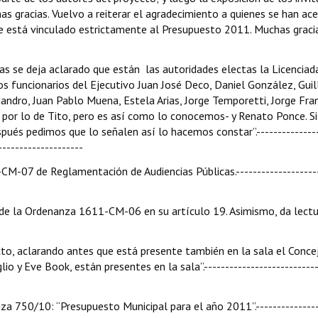
mas gracias. Vuelvo a reiterar el agradecimiento a quienes se han ac
e está vinculado estrictamente al Presupuesto 2011. Muchas gracias
tas se deja aclarado que están las autoridades electas la Licenciad
los funcionarios del Ejecutivo Juan José Deco, Daniel González, Gui
andro, Juan Pablo Muena, Estela Arias, Jorge Temporetti, Jorge Fran
n por lo de Tito, pero es así como lo conocemos- y Renato Ponce. Si
és pedimos que lo señalen así lo hacemos constar”.---------------
--------------------
CM-07 de Reglamentación de Audiencias Públicas.--------------------
 de la Ordenanza 1611-CM-06 en su artículo 19. Asimismo, da lectu
cto, aclarando antes que está presente también en la sala el Conce
 y Eve Book, están presentes en la sala”.---------------------------
a 750/10: “Presupuesto Municipal para el año 2011”.---------------