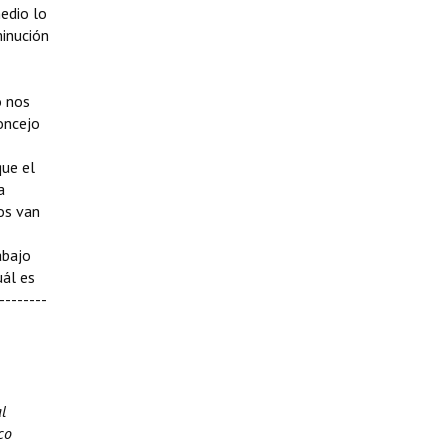
edio lo
minución
o nos
oncejo
que el
a
os van
abajo
uál es
--------
l
co