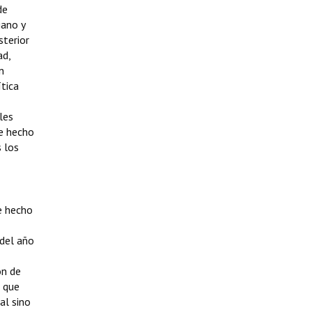
de
iano y
sterior
ad,
n
ítica
les
De hecho
 los
De hecho
 del año
ón de
s que
al sino