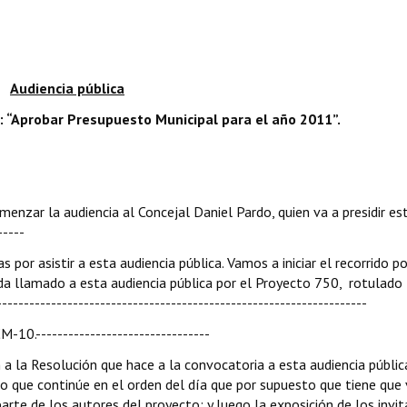
Audiencia pública
: “Aprobar Presupuesto Municipal para el año 2011”.
enzar la audiencia al Concejal Daniel Pardo, quien va a presidir es
-----
 por asistir a esta audiencia pública. Vamos a iniciar el recorrido p
 da llamado a esta audiencia pública por el Proyecto 750, rotulado
-----------------------------------------------------------------
10.--------------------------------
a la Resolución que hace a la convocatoria a esta audiencia públic
lo que continúe en el orden del día que por supuesto que tiene que 
parte de los autores del proyecto; y luego la exposición de los invi