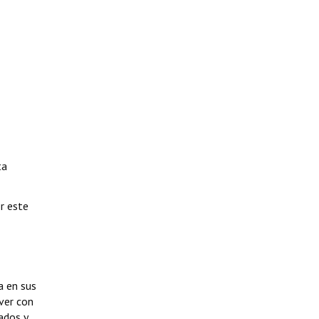
ta
or este
a en sus
ver con
tados y