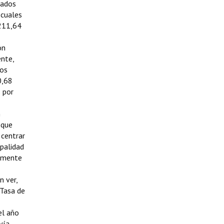
rados
 cuales
.211,64
ón
ente,
sos
0,68
 por
n
 que
 centrar
ipalidad
damente
n ver,
 Tasa de
el año
vía