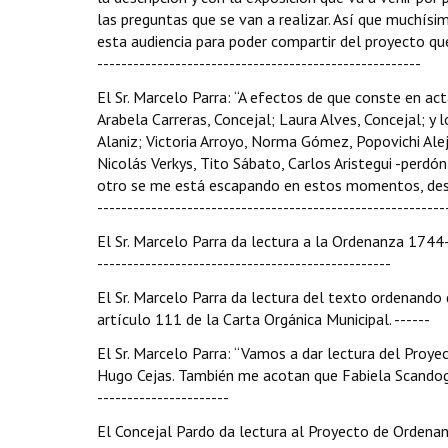
las preguntas que se van a realizar. Así que muchísi
esta audiencia para poder compartir del proyecto qu
------------------------------------------------------
El Sr. Marcelo Parra: “A efectos de que conste en ac
Arabela Carreras, Concejal; Laura Alves, Concejal; y 
Alaniz; Victoria Arroyo, Norma Gómez, Popovichi Alej
Nicolás Verkys, Tito Sábato, Carlos Aristegui -perdó
otro se me está escapando en estos momentos, despu
----------------------------------------------------------
El Sr. Marcelo Parra da lectura a la Ordenanza 1744-
-------------------------------------------------
El Sr. Marcelo Parra da lectura del texto ordenando
artículo 111 de la Carta Orgánica Municipal. ------
El Sr. Marcelo Parra: “Vamos a dar lectura del Proye
Hugo Cejas. También me acotan que Fabiela Scandoglio
----------------------
El Concejal Pardo da lectura al Proyecto de Ordenanz