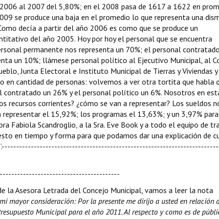
 2006 al 2007 del 5,80%; en el 2008 pasa de 1617 a 1622 en prom
009 se produce una baja en el promedio lo que representa una dis
 Como decía a partir del año 2006 es como que se produce un
titativo del año 2005. Hoy por hoy el personal que se encuentra
personal permanente nos representa un 70%; el personal contratad
enta un 10%; llámese personal político al Ejecutivo Municipal, al C
ueblo, Junta Electoral e Instituto Municipal de Tierras y Viviendas y
do en cantidad de personas: volvemos a ver otra tortita que habla 
 contratado un 26% y el personal político un 6%. Nosotros en est
os recursos corrientes? ¿cómo se van a representar? Los sueldos n
a representar el 15,92%; los programas el 13,63%; y un 3,97% para
ora Fabiola Scandroglio, a la Sra. Eve Book y a todo el equipo de tr
esto en tiempo y forma para que podamos dar una explicación de c
-----------------------------------------------------------------------
----------------------------------------
 de la Asesora Letrada del Concejo Municipal, vamos a leer la nota
mi mayor consideración: Por la presente me dirijo a usted en relación a
resupuesto Municipal para el año 2011. Al respecto y como es de públi