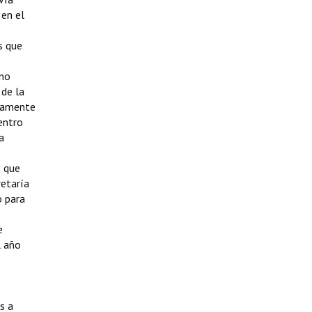
 en el
s que
 no
 de la
icamente
entro
a
s que
retaría
o para
e
l año
s a