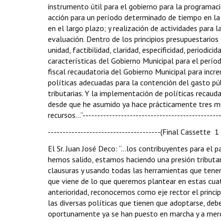
instrumento útil para el gobierno para la programaci
acción para un período determinado de tiempo en la 
en el largo plazo; y realización de actividades para 
evaluación. Dentro de los principios presupuestarios
unidad, factibilidad, claridad, especificidad, periodicid
características del Gobierno Municipal para el períod
fiscal recaudatoria del Gobierno Municipal para inc
políticas adecuadas para la contención del gasto púb
tributarias. Y la implementación de políticas recauda
desde que he asumido ya hace prácticamente tres 
recursos…”-----------------------------------------------
--------------------------------------(Final Cassette 1
El Sr. Juan José Deco: “…los contribuyentes para el 
hemos salido, estamos haciendo una presión tributari
clausuras y usando todas las herramientas que tenem
que viene de lo que queremos plantear en estas cuat
anterioridad, reconocemos como eje rector el principi
las diversas políticas que tienen que adoptarse, d
oportunamente ya se han puesto en marcha y a merc