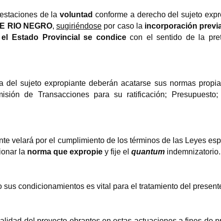
festaciones de la
voluntad
conforme a derecho del sujeto exp
E RIO NEGRO
,
sugiriéndose
por caso la
incorporación previ
 el Estado Provincial se condice
con el sentido de la pre
ta del sujeto expropiante deberán acatarse sus normas propia
isión de Transacciones para su ratificación; Presupuesto; 
iante velará por el cumplimiento de los términos de las Leyes es
ionar la
norma que expropie
y fije el
quantum
indemnizatorio.
 sus condicionamientos es vital para el tratamiento del present
galidad del proyecto obrantes en estas actuaciones a fines de 