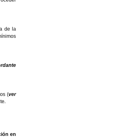
a de la
mínimos
rdante
s (
ver
te.
ción en