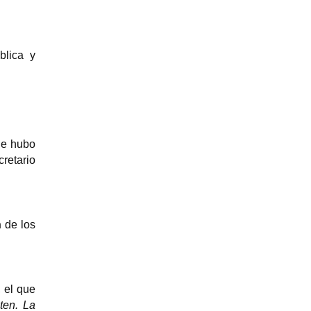
blica y
ue hubo
cretario
n
de los
, el que
ten. La