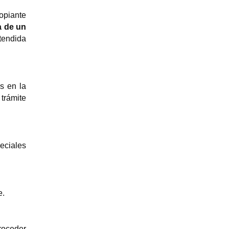
ropiante
a de un
tendida
s en la
trámite
peciales
e.
proceder