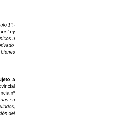
culo 1º
.-
por Ley
cnicos u
privado
bienes
ujeto a
ovincial
ncia nº
cidas en
ulados,
ción del