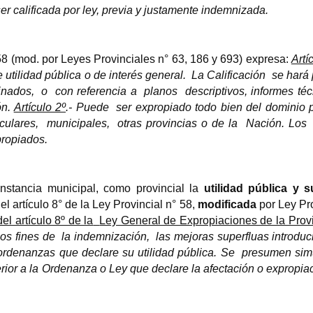
r calificada por ley, previa y justamente indemnizada.
 58 (mod. por Leyes Provinciales n° 63, 186 y 693) expresa:
Artí
 utilidad pública o de interés general.
La Calificación
se hará 
inados,
o
con referencia a
planos
descriptivos, informes té
ón.
Artículo 2º
.- Puede
ser expropiado todo bien del dominio 
culares,
municipales,
otras provincias o de la
Nación. Los
propiados.
nstancia municipal, como provincial la
utilidad pública y s
l artículo 8° de la Ley Provincial n° 58,
modificada
por Ley Pr
del artículo 8º de la
Ley General de Expropiaciones de la Provi
os fines de
la indemnización,
las mejoras superfluas introdu
ordenanzas que declare su utilidad pública. Se
presumen sim
erior a la Ordenanza o Ley que declare la afectación o expropia