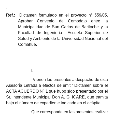
Dictámenes Asesoría Letrada
Ref.:
Dictamen formulado en el proyecto n° 559/05.
Actas de Sesión
Aprobar Convenio de Comodato entre la
Municipalidad de San Carlos de Bariloche y la
Informes de Unidad Coordinadora
Facultad de Ingeniería  Escuela Superior de
Salud y Ambiente de la Universidad Nacional del
Ejecución Presupuestaria
Comahue.
Actas de Audiencias Públicas
NORMATIVA
I.
Comunicaciones
Vienen las presentes a despacho de esta
Declaraciones
Asesoría Letrada a efectos de emitir Dictamen sobre el
ACTA ACUERDO Nº 1 que hubo sido presentado por el
Resoluciones
Sr. Intendente Municipal Don A. G. ICARE, que tramita
bajo el número de expediente indicado en el acápite.
Resoluciones de Presidencia
Que corresponde en las presentes realizar