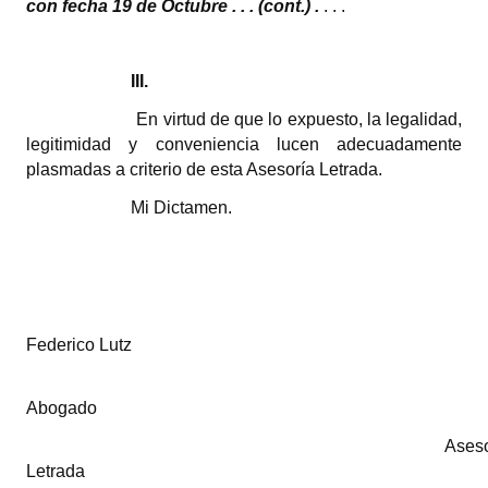
con fecha 19 de Octubre . . . (cont.) .
. . . 
Huéspedes de Honor - Registro
Antiguos Pobladores - Registro
III.
Reconocimientos - Registro
En virtud de que lo expuesto, la legalidad,
legitimidad y conveniencia lucen adecuadamente
Bariloche, Municipio intercultural
plasmadas a criterio de esta Asesoría Letrada.
Entrega de distinciones
Mi Dictamen.
REFORMA DE LA CARTA ORGÁNICA
Federico Lutz
Abogado
Aseso
Letrada