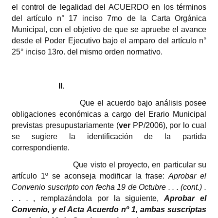
INSTITUCIONAL
el control de legalidad del ACUERDO
en los términos
del artículo n° 17 inciso 7mo de la Carta Orgánica
Antiguos Pobladores
Municipal, con el objetivo de que se apruebe el avance
desde el Poder Ejecutivo bajo el amparo del artículo n°
Noticias Destacadas
25° inciso 13ro. del mismo orden normativo.
Registros y Distinciones
II.
Datos Históricos
Que el acuerdo bajo análisis posee
Premio al Mérito - Registro
obligaciones económicas a cargo del Erario Municipal
previstas presupustariamente (
ver
PP/2006), por lo cual
Audiencias Públicas - Registro
se sugiere la identificación de la partida
correspondiente.
Mujeres que Dejaron Huellas - Registro
Que visto el proyecto, en particular su
Periodistas Decanos - Registro
artículo 1º se aconseja modificar la frase: 
Aprobar el
Convenio suscripto con fecha 19 de Octubre . . . (cont.) .
Ciudadano Ilustre - Registro
. . .
, remplazándola por la siguiente, 
Aprobar el
Banca del Vecino - Registro
Convenio, y el Acta Acuerdo nº 1, ambas suscriptas