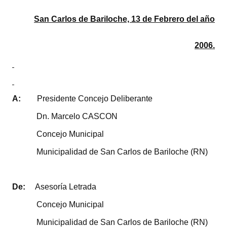
Programas
San Carlos de Bariloche, 13 de Febrero del año
LEGISLACIÓN
2006.
Constitución Nacional
Constitución Provincial
Carta Orgánica 2007
A:
Presidente Concejo Deliberante
Dn. Marcelo CASCON
Reglamento Interno
Concejo Municipal
Digesto
Municipalidad de San Carlos de Bariloche (RN)
Organigrama
DOCUMENTOS
De:
Asesoría Letrada
Concejo Municipal
Informes de Gestión
Municipalidad de San Carlos de Bariloche (RN)
Proyectos Presentados