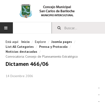
INICIO
Está aquí:
Inicio
/
Explore
/
Joomla pages
/
List All Categories
/
Prensa y Protocolo
/
CONCEJO
Noticias destacadas
/
Convocatoria: Consejo de Planeamiento Estratégico
Bloques Políticos
Dictamen 466/06
Integrantes del Concejo
14 Diciembre 2006
Comisiones Permanentes
Comisiones Especiales
Concejales Mandato Cumplido