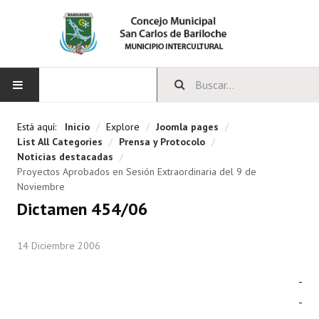
INICIO
Está aquí:
Inicio
/
Explore
/
Joomla pages
/
List All Categories
/
Prensa y Protocolo
/
CONCEJO
Noticias destacadas
/
Proyectos Aprobados en Sesión Extraordinaria del 9 de
Noviembre
Bloques Políticos
Dictamen 454/06
Integrantes del Concejo
14 Diciembre 2006
Comisiones Permanentes
Comisiones Especiales
Concejales Mandato Cumplido