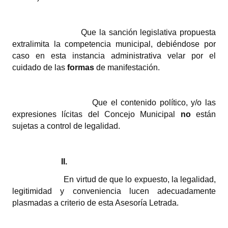
INSTITUCIONAL
Antiguos Pobladores
Que la sanción legislativa propuesta
extralimita la competencia municipal, debiéndose por
Noticias Destacadas
caso en esta instancia administrativa velar por el
cuidado de las
formas
de manifestación.
Registros y Distinciones
Datos Históricos
Que el contenido político, y/o las
Premio al Mérito - Registro
expresiones lícitas del Concejo Municipal
no
están
sujetas a control de legalidad.
Audiencias Públicas - Registro
Mujeres que Dejaron Huellas - Registro
II.
Periodistas Decanos - Registro
En virtud de que lo expuesto, la legalidad,
legitimidad y conveniencia lucen adecuadamente
Ciudadano Ilustre - Registro
plasmadas a criterio de esta Asesoría Letrada.
Banca del Vecino - Registro