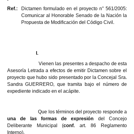
Ref.:
Dictamen formulado en el proyecto n° 561/2005:
Dictámenes Asesoría Letrada
Comunicar al Honorable Senado de la Nación la
Propuesta de Modificación del Código Civil.
Actas de Sesión
Informes de Unidad Coordinadora
Ejecución Presupuestaria
I.
Actas de Audiencias Públicas
Vienen las presentes a despacho de esta
Asesoría Letrada a efectos de emitir Dictamen sobre el
NORMATIVA
proyecto que hubo sido presentado por la Concejal Sra.
Sandra GUERRERO, que tramita bajo el número de
Comunicaciones
expediente indicado en el acápite.
Declaraciones
Que los términos del proyecto responde a
Resoluciones
una de las formas de expresión
del Concejo
Resoluciones de Presidencia
Deliberante Municipal (
conf.
art. 86 Reglamento
Interno).