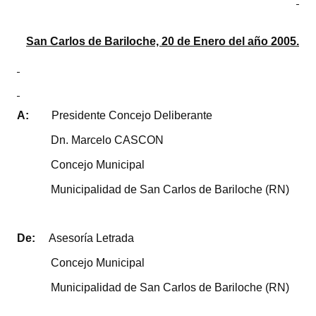
Programas
San Carlos de Bariloche, 20 de Enero del año 2005.
LEGISLACIÓN
Constitución Nacional
Constitución Provincial
A:
Presidente Concejo Deliberante
Carta Orgánica 2007
Dn. Marcelo CASCON
Reglamento Interno
Concejo Municipal
Municipalidad de San Carlos de Bariloche (RN)
Digesto
Organigrama
De:
Asesoría Letrada
DOCUMENTOS
Concejo Municipal
Informes de Gestión
Municipalidad de San Carlos de Bariloche (RN)
Proyectos Presentados