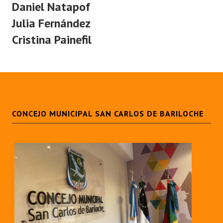
Daniel Natapof
Julia Fernández
Dictámenes Asesoría Letrada
Cristina Painefil
Actas de Sesión
Informes de Unidad Coordinadora
Ejecución Presupuestaria
Actas de Audiencias Públicas
CONCEJO MUNICIPAL SAN CARLOS DE BARILOCHE
NORMATIVA
Comunicaciones
Declaraciones
Resoluciones
Resoluciones de Presidencia