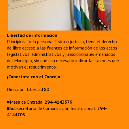
INSTITUCIONAL
Antiguos Pobladores
Noticias Destacadas
Libertad de información
Registros y Distinciones
Principios. Toda persona, física o jurídica, tiene el derecho
de libre acceso a las fuentes de información de los actos
Datos Históricos
legislativos, administrativos y jurisdiccionales emanados
del Municipio, sin que sea necesario indicar las razones que
Premio al Mérito - Registro
motivan el requerimiento.
Audiencias Públicas - Registro
¡Conectate con el Concejo!
Mujeres que Dejaron Huellas - Registro
Dirección: Libertad 80
Periodistas Decanos - Registro
■Mesa de Entrada:
294-4143579
■Subsecretaría de Comunicación Institucional:
294-
Ciudadano Ilustre - Registro
4144703
Banca del Vecino - Registro