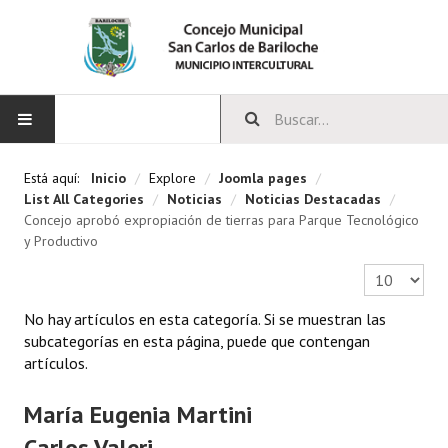
INICIO
Está aquí:
Inicio
/
Explore
/
Joomla pages
/
List All Categories
/
Noticias
/
Noticias Destacadas
/
CONCEJO
Concejo aprobó expropiación de tierras para Parque Tecnológico
y Productivo
Bloques Políticos
Cantidad a 
Integrantes del Concejo
No hay artículos en esta categoría. Si se muestran las
subcategorías en esta página, puede que contengan
Comisiones Permanentes
artículos.
Comisiones Especiales
María Eugenia Martini
Concejales Mandato Cumplido
Carlos Valeri