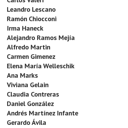
Programas
Leandro Lescano
Ramón Chiocconi
LEGISLACIÓN
Irma Haneck
Constitución Nacional
Alejandro Ramos Mejía
Constitución Provincial
Alfredo Martin
Carmen Gimenez
Carta Orgánica 2007
Elena María Welleschik
Reglamento Interno
Ana Marks
Digesto
Viviana Gelain
Organigrama
Claudia Contreras
Daniel González
DOCUMENTOS
Andrés Martínez Infante
Informes de Gestión
Gerardo Ávila
Proyectos Presentados