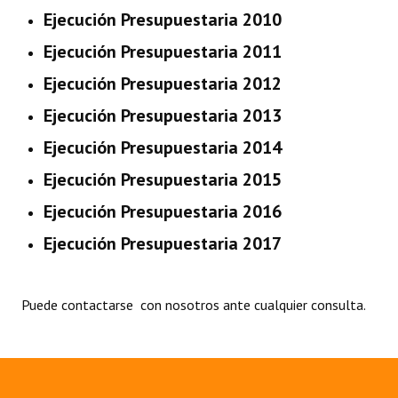
Ejecución Presupuestaria 2010
Programas
Ejecución Presupuestaria 2011
LEGISLACIÓN
Ejecución Presupuestaria 2012
Constitución Nacional
Ejecución Presupuestaria 2013
Constitución Provincial
Ejecución Presupuestaria 2014
Carta Orgánica 2007
Ejecución Presupuestaria 2015
Reglamento Interno
Ejecución Presupuestaria 2016
Ejecución Presupuestaria 2017
Digesto
Organigrama
Puede
contactarse
con nosotros ante cualquier consulta.
DOCUMENTOS
Informes de Gestión
Proyectos Presentados