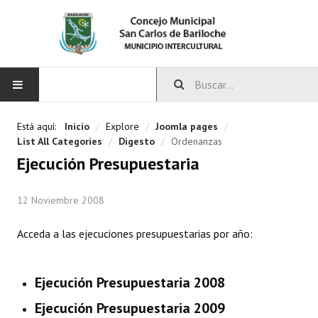
INICIO
Está aquí:
Inicio
/
Explore
/
Joomla pages
/
List All Categories
/
Digesto
/
Ordenanzas
CONCEJO
Ejecución Presupuestaria
Bloques Políticos
12 Noviembre 2008
Integrantes del Concejo
Acceda a las ejecuciones presupuestarias por año:
Comisiones Permanentes
Comisiones Especiales
Ejecución Presupuestaria 2008
Concejales Mandato Cumplido
Ejecución Presupuestaria 2009