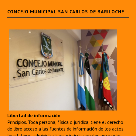
CONCEJO MUNICIPAL SAN CARLOS DE BARILOCHE
Dictámenes Asesoría Letrada
Actas de Sesión
Informes de Unidad Coordinadora
Ejecución Presupuestaria
Actas de Audiencias Públicas
NORMATIVA
Comunicaciones
Declaraciones
Resoluciones
Libertad de información
Principios. Toda persona, física o jurídica, tiene el derecho
Resoluciones de Presidencia
de libre acceso a las fuentes de información de los actos
legislativos, administrativos y jurisdiccionales emanados