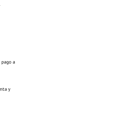
l
e pago a
nta y