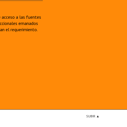
re acceso a las fuentes
sdiccionales emanados
van el requerimiento.
SUBIR ▲