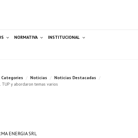
OS
NORMATIVA
INSTITUCIONAL
l Categories
/
Noticias
/
Noticias Destacadas
/
l TUP y abordaron temas varios
RMA ENERGIA SRL