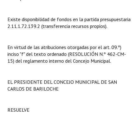
Dictámenes Asesoría Letrada
Existe disponibilidad de fondos en la partida presupuestaria
Actas de Sesión
2.11.1.72.139.2 (transferencia recursos propios).
Informes de Unidad Coordinadora
En virtud de las atribuciones otorgadas por el art. 09.º)
Ejecución Presupuestaria
inciso "f" del texto ordenado (RESOLUCIÓN N.º 462-CM-
15) del reglamento interno del Concejo Municipal.
Actas de Audiencias Públicas
NORMATIVA
EL PRESIDENTE DEL CONCEJO MUNICIPAL DE SAN
CARLOS DE BARILOCHE
Comunicaciones
Declaraciones
RESUELVE
Resoluciones
Resoluciones de Presidencia