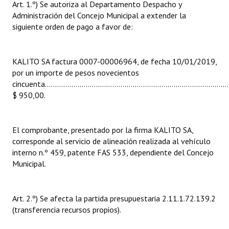
Art. 1.º) Se autoriza al Departamento Despacho y
INSTITUCIONAL
Administración del Concejo Municipal a extender la
siguiente orden de pago a favor de:
Antiguos Pobladores
Noticias Destacadas
KALITO SA factura 0007-00006964, de fecha 10/01/2019,
por un importe de pesos novecientos
Registros y Distinciones
cincuenta...........................................................................................
Datos Históricos
$ 950,00.
Premio al Mérito - Registro
El comprobante, presentado por la firma KALITO SA,
Audiencias Públicas - Registro
corresponde al servicio de alineación realizada al vehículo
interno n.º 459, patente FAS 533, dependiente del Concejo
Mujeres que Dejaron Huellas - Registro
Municipal.
Periodistas Decanos - Registro
Ciudadano Ilustre - Registro
Art. 2.º) Se afecta la partida presupuestaria 2.11.1.72.139.2
(transferencia recursos propios).
Banca del Vecino - Registro