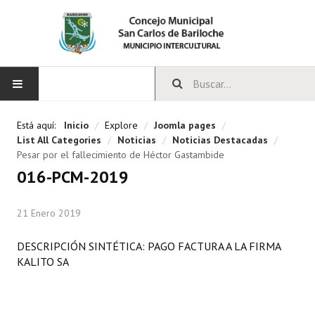
INICIO
Está aquí:
Inicio
/
Explore
/
Joomla pages
/
List All Categories
/
Noticias
/
Noticias Destacadas
/
CONCEJO
Pesar por el fallecimiento de Héctor Gastambide
016-PCM-2019
Bloques Políticos
21 Enero 2019
Integrantes del Concejo
Comisiones Permanentes
DESCRIPCIÓN SINTÉTICA: PAGO FACTURA A LA FIRMA
KALITO SA
Comisiones Especiales
Concejales Mandato Cumplido