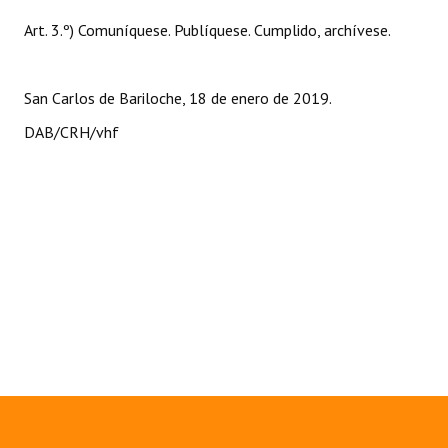
Huéspedes de Honor - Registro
Art. 3.º) Comuníquese. Publíquese. Cumplido, archívese.
Antiguos Pobladores - Registro
San Carlos de Bariloche, 18 de enero de 2019.
Reconocimientos - Registro
DAB/CRH/vhf
Bariloche, Municipio intercultural
Entrega de distinciones
REFORMA DE LA CARTA ORGÁNICA