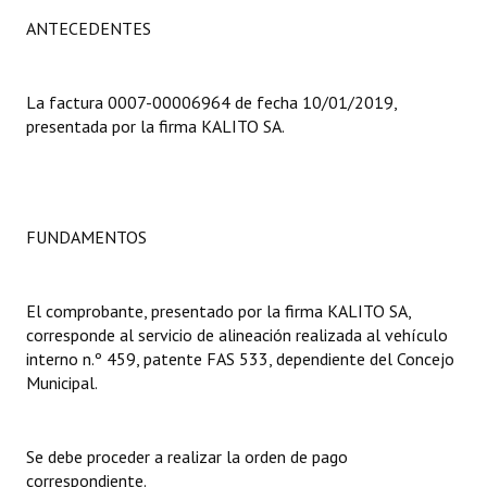
Programas
ANTECEDENTES
LEGISLACIÓN
La factura 0007-00006964 de fecha 10/01/2019,
Constitución Nacional
presentada por la firma KALITO SA.
Constitución Provincial
Carta Orgánica 2007
FUNDAMENTOS
Reglamento Interno
Digesto
El comprobante, presentado por la firma KALITO SA,
corresponde al servicio de alineación realizada al vehículo
Organigrama
interno n.º 459, patente FAS 533, dependiente del Concejo
Municipal.
DOCUMENTOS
Informes de Gestión
Se debe proceder a realizar la orden de pago
correspondiente.
Proyectos Presentados