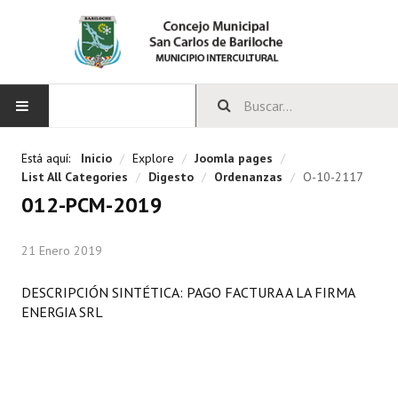
INICIO
Está aquí:
Inicio
/
Explore
/
Joomla pages
/
List All Categories
/
Digesto
/
Ordenanzas
/
O-10-2117
CONCEJO
012-PCM-2019
Bloques Políticos
21 Enero 2019
Integrantes del Concejo
DESCRIPCIÓN SINTÉTICA: PAGO FACTURA A LA FIRMA
Comisiones Permanentes
ENERGIA SRL
Comisiones Especiales
Concejales Mandato Cumplido