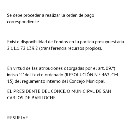
Dictámenes Asesoría Letrada
Se debe proceder a realizar la orden de pago
correspondiente.
Actas de Sesión
Informes de Unidad Coordinadora
Existe disponibilidad de fondos en la partida presupuestaria
2.11.1.72.139.2 (transferencia recursos propios).
Ejecución Presupuestaria
Actas de Audiencias Públicas
En virtud de las atribuciones otorgadas por el art. 09.º)
NORMATIVA
inciso "f" del texto ordenado (RESOLUCIÓN N.º 462-CM-
15) del reglamento interno del Concejo Municipal.
Comunicaciones
EL PRESIDENTE DEL CONCEJO MUNICIPAL DE SAN
CARLOS DE BARILOCHE
Declaraciones
Resoluciones
RESUELVE
Resoluciones de Presidencia