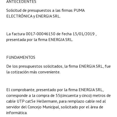
ANTECEDENTES
Programas
Solicitud de presupuestos a las firmas PUMA
ELECTRÓNICA y ENERGIA SRL.
LEGISLACIÓN
Constitución Nacional
La factura 0017-00046150 de fecha 15/01/2019 ,
presentada por la firma ENERGIA SRL.
Constitución Provincial
Carta Orgánica 2007
FUNDAMENTOS
Reglamento Interno
De los presupuestos solicitados, la firma ENERGIA SRL, fue
la cotización más conveniente.
Digesto
Organigrama
El comprobante, presentado por la firma ENERGIA SRL,
DOCUMENTOS
corresponde a la compra de 55(cincuenta y cinco) metros de
cable UTP cat5e Hellermann, para remplazo cable red al
Informes de Gestión
servidor del Concejo Municipal, solicitado por el área de
informática.
Proyectos Presentados