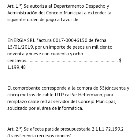
INSTITUCIONAL
Art. 1.º) Se autoriza al Departamento Despacho y
Administración del Concejo Municipal a extender la
Antiguos Pobladores
siguiente orden de pago a favor de:
Noticias Destacadas
ENERGIA SRL factura 0017-00046150 de fecha
Registros y Distinciones
15/01/2019, por un importe de pesos un mil ciento
noventa y nueve con cuarenta y ocho
Datos Históricos
centavos........................................................................... $
1.199,48
Premio al Mérito - Registro
Audiencias Públicas - Registro
El comprobante corresponde a la compra de 55(cincuenta y
Mujeres que Dejaron Huellas - Registro
cinco) metros de cable UTP cat5e Hellermann, para
remplazo cable red al servidor del Concejo Municipal,
Periodistas Decanos - Registro
solicitado por el área de informática.
Ciudadano Ilustre - Registro
Art. 2.º) Se afecta partida presupuestaria 2.11.1.72.139.2
Banca del Vecino - Registro
(transferencia recursos propios).