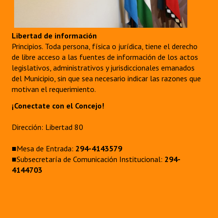
Huéspedes de Honor - Registro
Antiguos Pobladores - Registro
Libertad de información
Principios. Toda persona, física o jurídica, tiene el derecho
Reconocimientos - Registro
de libre acceso a las fuentes de información de los actos
legislativos, administrativos y jurisdiccionales emanados
Bariloche, Municipio intercultural
del Municipio, sin que sea necesario indicar las razones que
motivan el requerimiento.
Entrega de distinciones
¡Conectate con el Concejo!
REFORMA DE LA CARTA ORGÁNICA
Dirección: Libertad 80
■Mesa de Entrada:
294-4143579
■Subsecretaría de Comunicación Institucional:
294-
4144703