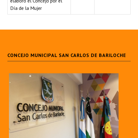
elaboró el Concejo por el
INSTITUCIONAL
Día de la Mujer
Antiguos Pobladores
Noticias Destacadas
Registros y Distinciones
CONCEJO MUNICIPAL SAN CARLOS DE BARILOCHE
Datos Históricos
Premio al Mérito - Registro
Audiencias Públicas - Registro
Mujeres que Dejaron Huellas - Registro
Periodistas Decanos - Registro
Ciudadano Ilustre - Registro
Banca del Vecino - Registro