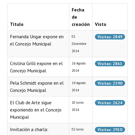
Programas
Fecha
de
LEGISLACIÓN
Título
creación
Visto
Constitución Nacional
Fernanda Ungar expone en
Visitas: 2849
01
el Concejo Municipal
Diciembre
Constitución Provincial
2014
Carta Orgánica 2007
Cristina Grilli expone en el
Visitas: 2861
26 Agosto
Concejo Municipal
Reglamento Interno
2014
Pela Schmidt expone en el
Digesto
Visitas: 2390
19 Agosto
Concejo Municipal
2014
Organigrama
El Club de Arte sigue
Visitas: 2624
10 Junio
DOCUMENTOS
exponiendo en el Concejo
2014
Municipal
Informes de Gestión
Invitación a charla:
Visitas: 2910
02 Junio
Proyectos Presentados