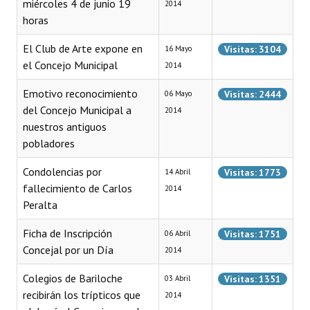
miércoles 4 de junio 19
2014
horas
Dictámenes Asesoría Letrada
El Club de Arte expone en
Visitas: 3104
16 Mayo
Actas de Sesión
el Concejo Municipal
2014
Informes de Unidad Coordinadora
Emotivo reconocimiento
Visitas: 2444
06 Mayo
del Concejo Municipal a
2014
Ejecución Presupuestaria
nuestros antiguos
Actas de Audiencias Públicas
pobladores
Condolencias por
NORMATIVA
Visitas: 1773
14 Abril
fallecimiento de Carlos
2014
Comunicaciones
Peralta
Declaraciones
Ficha de Inscripción
Visitas: 1751
06 Abril
Concejal por un Día
2014
Resoluciones
Colegios de Bariloche
Visitas: 1351
03 Abril
Resoluciones de Presidencia
recibirán los trípticos que
2014