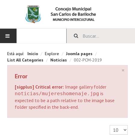
INICIO
Está aquí:
Inicio
/
Explore
/
Joomla pages
/
List All Categories
/
Noticias
/
002-PCM-2019
CONCEJO
×
Error
Bloques Políticos
[sigplus] Critical error:
Image gallery folder
Integrantes del Concejo
is
noticias/mujereshomenaje.jpg
expected to be a path relative to the image base
Comisiones Permanentes
folder specified in the back-end.
Comisiones Especiales
Cantidad a 
Concejales Mandato Cumplido