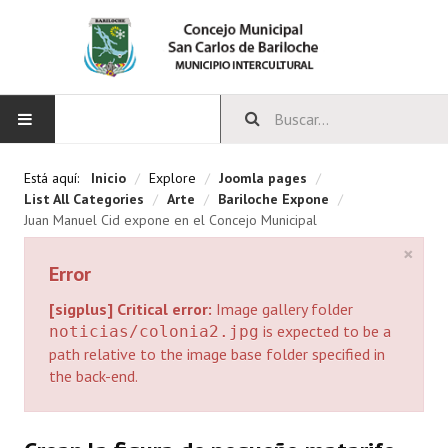
INICIO
Está aquí:
Inicio
/
Explore
/
Joomla pages
/
List All Categories
/
Arte
/
Bariloche Expone
/
CONCEJO
Juan Manuel Cid expone en el Concejo Municipal
×
Bloques Políticos
Error
Integrantes del Concejo
[sigplus] Critical error:
Image gallery folder
is expected to be a
noticias/colonia2.jpg
Comisiones Permanentes
path relative to the image base folder specified in
the back-end.
Comisiones Especiales
Concejales Mandato Cumplido