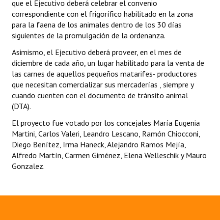
que el Ejecutivo deberá celebrar el convenio
correspondiente con el frigorífico habilitado en la zona
Dictámenes Asesoría Letrada
para la faena de los animales dentro de los 30 días
siguientes de la promulgación de la ordenanza.
Actas de Sesión
Asimismo, el Ejecutivo deberá proveer, en el mes de
Informes de Unidad Coordinadora
diciembre de cada año, un lugar habilitado para la venta de
las carnes de aquellos pequeños matarifes- productores
Ejecución Presupuestaria
que necesitan comercializar sus mercaderías , siempre y
cuando cuenten con el documento de tránsito animal
Actas de Audiencias Públicas
(DTA).
NORMATIVA
El proyecto fue votado por los concejales María Eugenia
Martini, Carlos Valeri, Leandro Lescano, Ramón Chiocconi,
Diego Benítez, Irma Haneck, Alejandro Ramos Mejía,
Comunicaciones
Alfredo Martín, Carmen Giménez, Elena Welleschik y Mauro
Declaraciones
Gonzalez.
Resoluciones
Resoluciones de Presidencia