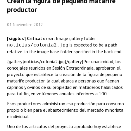
Crean la figura de pequeño matarife
Programas
productor
LEGISLACIÓN
01 Noviembre 2012
Constitución Nacional
[sigplus] Critical error:
Image gallery folder
Constitución Provincial
is expected to be a path
noticias/colonia2.jpg
relative to the image base folder specified in the back-end.
Carta Orgánica 2007
{gallery}noticias/colonia2.jpg{/gallery}Por unanimidad, los
concejales reunidos en Sesión Extraordinaria, aprobaron el
Reglamento Interno
proyecto que establece la creación de la figura de pequeño
matarife productor, la cual abarca a personas que faenan
Digesto
caprinos y ovinos de su propiedad en mataderos habilitados
Organigrama
para tal fin, en volúmenes anuales inferiores a 100.
Esos productores administran esa producción para consumo
DOCUMENTOS
propio o bien para el abastecimiento del mercado minorista
e individual.
Informes de Gestión
Uno de los artículos del proyecto aprobado hoy establece
Proyectos Presentados