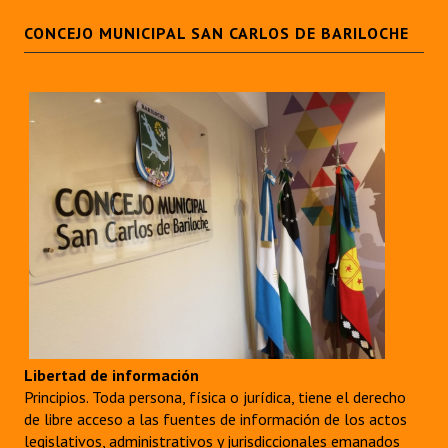
INSTITUCIONAL
CONCEJO MUNICIPAL SAN CARLOS DE BARILOCHE
Antiguos Pobladores
Noticias Destacadas
Registros y Distinciones
Datos Históricos
Premio al Mérito - Registro
Audiencias Públicas - Registro
Mujeres que Dejaron Huellas - Registro
Periodistas Decanos - Registro
Libertad de información
Ciudadano Ilustre - Registro
Principios. Toda persona, física o jurídica, tiene el derecho
de libre acceso a las fuentes de información de los actos
Banca del Vecino - Registro
legislativos, administrativos y jurisdiccionales emanados