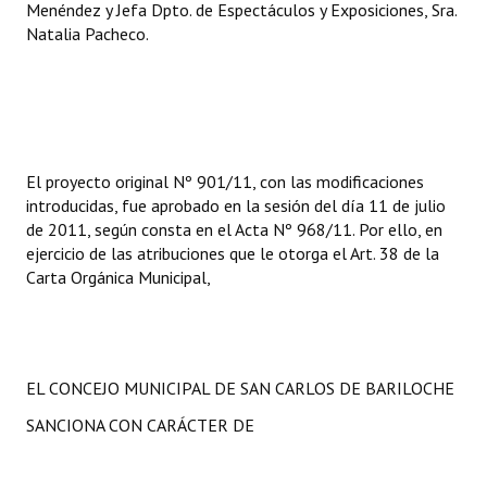
Menéndez y Jefa Dpto. de Espectáculos y Exposiciones, Sra.
INSTITUCIONAL
Natalia Pacheco.
Antiguos Pobladores
Noticias Destacadas
Registros y Distinciones
El proyecto original Nº 901/11, con las modificaciones
Datos Históricos
introducidas, fue aprobado en la sesión del día 11 de julio
de 2011, según consta en el Acta Nº 968/11. Por ello, en
Premio al Mérito - Registro
ejercicio de las atribuciones que le otorga el Art. 38 de la
Carta Orgánica Municipal,
Audiencias Públicas - Registro
Mujeres que Dejaron Huellas - Registro
Periodistas Decanos - Registro
EL CONCEJO MUNICIPAL DE SAN CARLOS DE BARILOCHE
Ciudadano Ilustre - Registro
SANCIONA CON CARÁCTER DE
Banca del Vecino - Registro