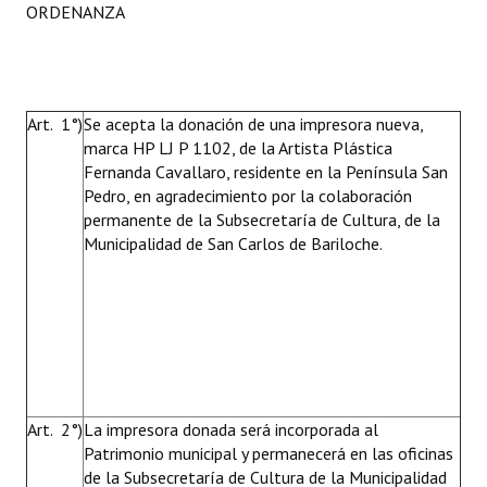
ORDENANZA
Huéspedes de Honor - Registro
Antiguos Pobladores - Registro
Reconocimientos - Registro
Art. 1°)
Se acepta la donación de una impresora nueva,
marca HP LJ P 1102, de la Artista Plástica
Bariloche, Municipio intercultural
Fernanda Cavallaro, residente en la Península San
Pedro, en agradecimiento por la colaboración
Entrega de distinciones
permanente de la Subsecretaría de Cultura, de la
Municipalidad de San Carlos de Bariloche.
REFORMA DE LA CARTA ORGÁNICA
Art. 2°)
La impresora donada será incorporada al
Patrimonio municipal y permanecerá en las oficinas
de la Subsecretaría de Cultura de la Municipalidad