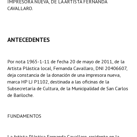
IMPRESORA NUEVA, DE LA ARTISTA FERNANDA
Programas
CAVALLARO.
LEGISLACIÓN
Constitución Nacional
ANTECEDENTES
Constitución Provincial
Carta Orgánica 2007
Por nota 1965-1-11 de fecha 20 de mayo de 2011, de la
Artista Plástica local, Fernanda Cavallaro, DNI 20406607,
Reglamento Interno
deja constancia de la donación de una impresora nueva,
marca HP LJ P1102, destinada a las oficinas de la
Digesto
Subsecretaría de Cultura, de la Municipalidad de San Carlos
de Bariloche.
Organigrama
DOCUMENTOS
FUNDAMENTOS
Informes de Gestión
La Artista Plástica Fernanda Cavallaro, residente en la
Proyectos Presentados