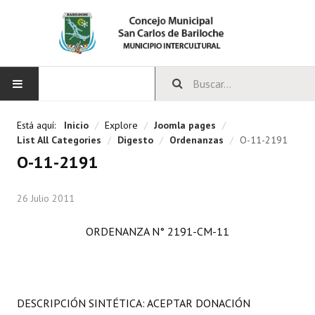
INICIO
Está aquí:
Inicio
/
Explore
/
Joomla pages
/
List All Categories
/
Digesto
/
Ordenanzas
/
O-11-2191
CONCEJO
O-11-2191
Bloques Políticos
26 Julio 2011
Integrantes del Concejo
ORDENANZA N° 2191-CM-11
Comisiones Permanentes
Comisiones Especiales
Concejales Mandato Cumplido
DESCRIPCIÓN SINTÉTICA: ACEPTAR DONACIÓN