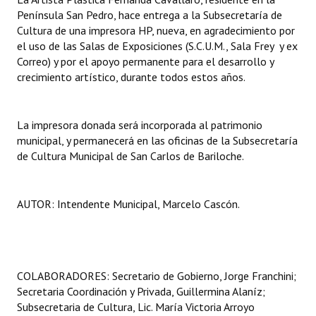
Península San Pedro, hace entrega a la Subsecretaría de
Dictámenes Asesoría Letrada
Cultura de una impresora HP, nueva, en agradecimiento por
el uso de las Salas de Exposiciones (S.C.U.M., Sala Frey y ex
Actas de Sesión
Correo) y por el apoyo permanente para el desarrollo y
crecimiento artístico, durante todos estos años.
Informes de Unidad Coordinadora
Ejecución Presupuestaria
La impresora donada será incorporada al patrimonio
municipal, y permanecerá en las oficinas de la Subsecretaría
Actas de Audiencias Públicas
de Cultura Municipal de San Carlos de Bariloche.
NORMATIVA
AUTOR: Intendente Municipal, Marcelo Cascón.
Comunicaciones
Declaraciones
Resoluciones
COLABORADORES: Secretario de Gobierno, Jorge Franchini;
Secretaria Coordinación y Privada, Guillermina Alaníz;
Resoluciones de Presidencia
Subsecretaria de Cultura, Lic. María Victoria Arroyo