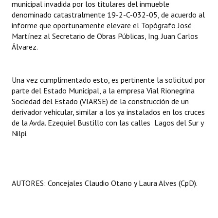
municipal invadida por los titulares del inmueble
INSTITUCIONAL
denominado catastralmente 19-2-C-032-05, de acuerdo al
informe que oportunamente elevare el Topógrafo José
Antiguos Pobladores
Martínez al Secretario de Obras Públicas, Ing. Juan Carlos
Álvarez.
Noticias Destacadas
Registros y Distinciones
Una vez cumplimentado esto, es pertinente la solicitud por
Datos Históricos
parte del Estado Municipal, a la empresa Vial Rionegrina
Sociedad del Estado (VIARSE) de la construcción de un
Premio al Mérito - Registro
derivador vehicular, similar a los ya instalados en los cruces
de la Avda. Ezequiel Bustillo con las calles Lagos del Sur y
Audiencias Públicas - Registro
Nilpi.
Mujeres que Dejaron Huellas - Registro
Periodistas Decanos - Registro
AUTORES:
Concejales Claudio Otano y Laura Alves (CpD).
Ciudadano Ilustre - Registro
Banca del Vecino - Registro