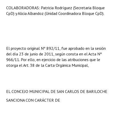
Huéspedes de Honor - Registro
COLABORADORAS: Patricia Rodríguez (Secretaria Bloque
CpD) y Alicia Albandoz (Unidad Coordinadora Bloque CpD).
Antiguos Pobladores - Registro
Reconocimientos - Registro
Bariloche, Municipio intercultural
Entrega de distinciones
El proyecto original Nº 892/11, fue aprobado en la sesión
del día 23 de junio de 2011, según consta en el Acta Nº
REFORMA DE LA CARTA ORGÁNICA
966/11. Por ello, en ejercicio de las atribuciones que le
otorga el Art. 38 de la Carta Orgánica Municipal,
EL CONCEJO MUNICIPAL DE SAN CARLOS DE BARILOCHE
SANCIONA CON CARÁCTER DE