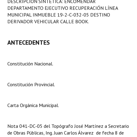
DESCRIPCIÓN SINTÉTICA: ENCOMENDAR
Programas
DEPARTAMENTO EJECUTIVO RECUPERACIÓN LÍNEA
MUNICIPAL INMUEBLE 19-2-C-032-05 DESTINO
LEGISLACIÓN
DERIVADOR VEHICULAR CALLE BOOK.
Constitución Nacional
ANTECEDENTES
Constitución Provincial
Carta Orgánica 2007
Constitución Nacional.
Reglamento Interno
Constitución Provincial.
Digesto
Organigrama
Carta Orgánica Municipal.
DOCUMENTOS
Informes de Gestión
Nota 041-DC-05 del Topógrafo José Martínez a Secretario
de Obras Públicas, Ing. Juan Carlos Álvarez de fecha 8 de
Proyectos Presentados