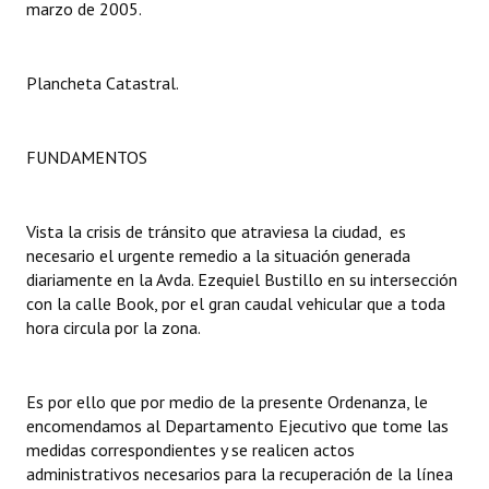
marzo de 2005.
Dictámenes Asesoría Letrada
Plancheta Catastral.
Actas de Sesión
Informes de Unidad Coordinadora
FUNDAMENTOS
Ejecución Presupuestaria
Actas de Audiencias Públicas
Vista la crisis de tránsito que atraviesa la ciudad, es
necesario el urgente remedio a la situación generada
NORMATIVA
diariamente en la Avda. Ezequiel Bustillo en su intersección
con la calle Book, por el gran caudal vehicular que a toda
Comunicaciones
hora circula por la zona.
Declaraciones
Es por ello que por medio de la presente Ordenanza, le
Resoluciones
encomendamos al Departamento Ejecutivo que tome las
medidas correspondientes y se realicen actos
Resoluciones de Presidencia
administrativos necesarios para la recuperación de la línea