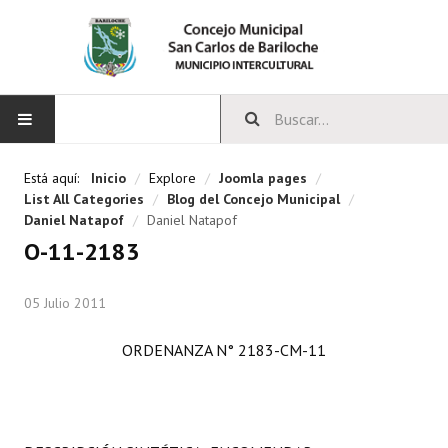
INICIO
Está aquí:
Inicio
/
Explore
/
Joomla pages
/
List All Categories
/
Blog del Concejo Municipal
/
CONCEJO
Daniel Natapof
/
Daniel Natapof
O-11-2183
Bloques Políticos
05 Julio 2011
Integrantes del Concejo
Comisiones Permanentes
ORDENANZA N° 2183-CM-11
Comisiones Especiales
Concejales Mandato Cumplido