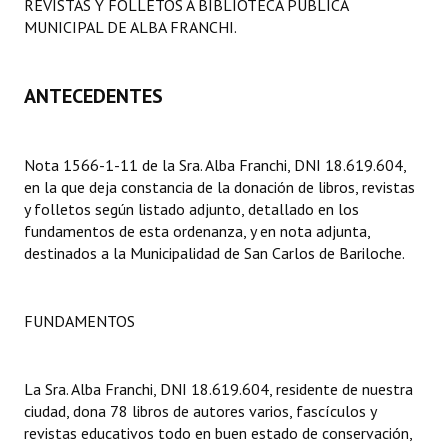
REVISTAS Y FOLLETOS A BIBLIOTECA PÚBLICA
Programas
MUNICIPAL DE ALBA FRANCHI.
LEGISLACIÓN
ANTECEDENTES
Constitución Nacional
Constitución Provincial
Nota 1566-1-11 de la Sra. Alba Franchi, DNI 18.619.604,
en la que deja constancia de la donación de libros, revistas
Carta Orgánica 2007
y folletos según listado adjunto, detallado en los
fundamentos de esta ordenanza, y en nota adjunta,
Reglamento Interno
destinados a la Municipalidad de San Carlos de Bariloche.
Digesto
Organigrama
FUNDAMENTOS
DOCUMENTOS
La Sra. Alba Franchi, DNI 18.619.604, residente de nuestra
Informes de Gestión
ciudad, dona 78 libros de autores varios, fascículos y
revistas educativos todo en buen estado de conservación,
Proyectos Presentados