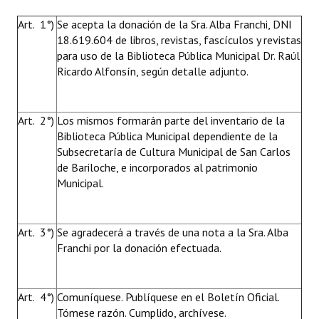
Huéspedes de Honor - Registro
Art. 1°)
Se acepta la donación de la Sra. Alba Franchi, DNI
18.619.604 de libros, revistas, fascículos y revistas
Antiguos Pobladores - Registro
para uso de la Biblioteca Pública Municipal Dr. Raúl
Ricardo Alfonsín, según detalle adjunto.
Reconocimientos - Registro
Bariloche, Municipio intercultural
Art. 2°)
Los mismos formarán parte del inventario de la
Entrega de distinciones
Biblioteca Pública Municipal dependiente de la
Subsecretaría de Cultura Municipal de San Carlos
REFORMA DE LA CARTA ORGÁNICA
de Bariloche, e incorporados al patrimonio
Municipal.
Art. 3°)
Se agradecerá a través de una nota a la Sra. Alba
Franchi por la donación efectuada.
Art. 4°)
Comuníquese. Publíquese en el Boletín Oficial.
Tómese razón. Cumplido, archívese.