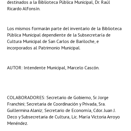
destinados a la Biblioteca Pública Municipal, Dr. Raúl
Ricardo Alfonsín.
Dictámenes Asesoría Letrada
Actas de Sesión
Los mismos formarán parte del inventario de la Biblioteca
Pública Municipal dependiente de la Subsecretaría de
Informes de Unidad Coordinadora
Cultura Municipal de San Carlos de Bariloche, e
incorporados al Patrimonio Municipal.
Ejecución Presupuestaria
Actas de Audiencias Públicas
AUTOR: Intendente Municipal, Marcelo Cascón.
NORMATIVA
Comunicaciones
COLABORADORES: Secretario de Gobierno, Sr. Jorge
Declaraciones
Franchini; Secretaria de Coordinación y Privada, Sra.
Guillermina Alaniz; Secretario de Economía, Cdor. Juan J.
Resoluciones
Deco y Subsecretaria de Cultura, Lic. María Victoria Arroyo
Resoluciones de Presidencia
Menéndez.