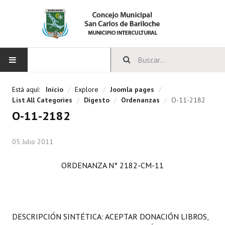
INICIO
Está aquí:
Inicio
/
Explore
/
Joomla pages
/
List All Categories
/
Digesto
/
Ordenanzas
/
O-11-2182
CONCEJO
O-11-2182
Bloques Políticos
05 Julio 2011
Integrantes del Concejo
ORDENANZA N° 2182-CM-11
Comisiones Permanentes
Comisiones Especiales
Concejales Mandato Cumplido
DESCRIPCIÓN SINTÉTICA: ACEPTAR DONACIÓN LIBROS,