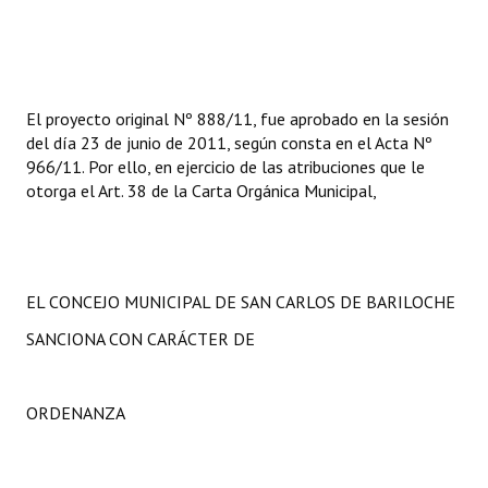
INSTITUCIONAL
Antiguos Pobladores
Noticias Destacadas
El proyecto original Nº 888/11, fue aprobado en la sesión
del día 23 de junio de 2011, según consta en el Acta Nº
Registros y Distinciones
966/11. Por ello, en ejercicio de las atribuciones que le
otorga el Art. 38 de la Carta Orgánica Municipal,
Datos Históricos
Premio al Mérito - Registro
Audiencias Públicas - Registro
EL CONCEJO MUNICIPAL DE SAN CARLOS DE BARILOCHE
Mujeres que Dejaron Huellas - Registro
SANCIONA CON CARÁCTER DE
Periodistas Decanos - Registro
ORDENANZA
Ciudadano Ilustre - Registro
Banca del Vecino - Registro