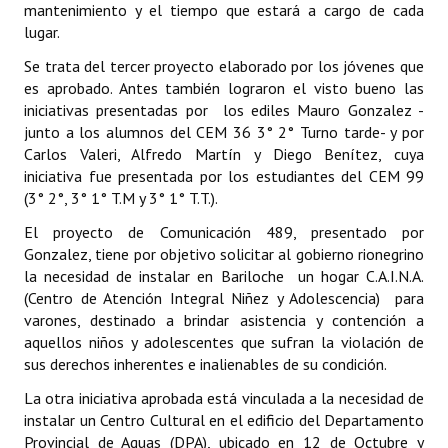
mantenimiento y el tiempo que estará a cargo de cada
lugar.
Dictámenes Asesoría Letrada
Se trata del tercer proyecto elaborado por los jóvenes que
Actas de Sesión
es aprobado. Antes también lograron el visto bueno las
iniciativas presentadas por los ediles Mauro Gonzalez -
Informes de Unidad Coordinadora
junto a los alumnos del CEM 36 3° 2° Turno tarde- y por
Carlos Valeri, Alfredo Martín y Diego Benítez, cuya
Ejecución Presupuestaria
iniciativa fue presentada por los estudiantes del CEM 99
(3° 2°, 3° 1° T.M y 3° 1° T.T.).
Actas de Audiencias Públicas
El proyecto de Comunicación 489, presentado por
NORMATIVA
Gonzalez, tiene por objetivo solicitar al gobierno rionegrino
la necesidad de instalar en Bariloche un hogar C.A.I.N.A.
Comunicaciones
(Centro de Atención Integral Niñez y Adolescencia) para
varones, destinado a brindar asistencia y contención a
Declaraciones
aquellos niños y adolescentes que sufran la violación de
sus derechos inherentes e inalienables de su condición.
Resoluciones
La otra iniciativa aprobada está vinculada a la necesidad de
Resoluciones de Presidencia
instalar un Centro Cultural en el edificio del Departamento
Provincial de Aguas (DPA), ubicado en 12 de Octubre y