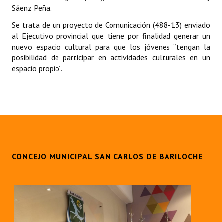
INSTITUCIONAL
Sáenz Peña.
Se trata de un proyecto de Comunicación (488-13) enviado
Antiguos Pobladores
al Ejecutivo provincial que tiene por finalidad generar un
nuevo espacio cultural para que los jóvenes “tengan la
Noticias Destacadas
posibilidad de participar en actividades culturales en un
espacio propio”.
Registros y Distinciones
Datos Históricos
Premio al Mérito - Registro
Audiencias Públicas - Registro
Mujeres que Dejaron Huellas - Registro
CONCEJO MUNICIPAL SAN CARLOS DE BARILOCHE
Periodistas Decanos - Registro
Ciudadano Ilustre - Registro
Banca del Vecino - Registro