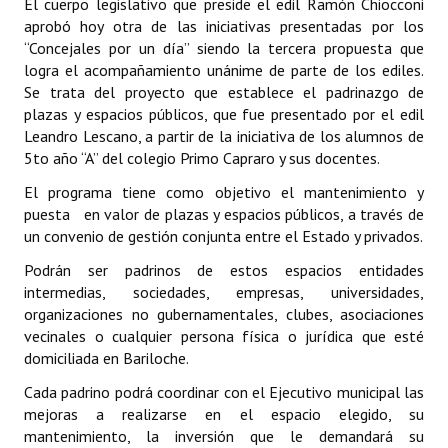
El cuerpo legislativo que preside el edil Ramón Chiocconi
Programas
aprobó hoy otra de las iniciativas presentadas por los
“Concejales por un día” siendo la tercera propuesta que
LEGISLACIÓN
logra el acompañamiento unánime de parte de los ediles.
Se trata del proyecto que establece el padrinazgo de
Constitución Nacional
plazas y espacios públicos, que fue presentado por el edil
Leandro Lescano, a partir de la iniciativa de los alumnos de
Constitución Provincial
5to año “A” del colegio Primo Capraro y sus docentes.
El programa tiene como objetivo el mantenimiento y
Carta Orgánica 2007
puesta en valor de plazas y espacios públicos, a través de
Reglamento Interno
un convenio de gestión conjunta entre el Estado y privados.
Podrán ser padrinos de estos espacios entidades
Digesto
intermedias, sociedades, empresas, universidades,
organizaciones no gubernamentales, clubes, asociaciones
Organigrama
vecinales o cualquier persona física o jurídica que esté
domiciliada en Bariloche.
DOCUMENTOS
Cada padrino podrá coordinar con el Ejecutivo municipal las
Informes de Gestión
mejoras a realizarse en el espacio elegido, su
mantenimiento, la inversión que le demandará su
Proyectos Presentados