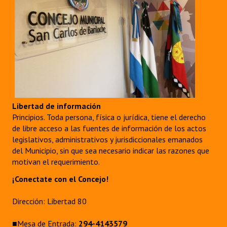
Huéspedes de Honor - Registro
Antiguos Pobladores - Registro
Reconocimientos - Registro
Bariloche, Municipio intercultural
Entrega de distinciones
Libertad de información
REFORMA DE LA CARTA ORGÁNICA
Principios. Toda persona, física o jurídica, tiene el derecho
de libre acceso a las fuentes de información de los actos
legislativos, administrativos y jurisdiccionales emanados
del Municipio, sin que sea necesario indicar las razones que
motivan el requerimiento.
¡Conectate con el Concejo!
Dirección: Libertad 80
■Mesa de Entrada:
294-4143579