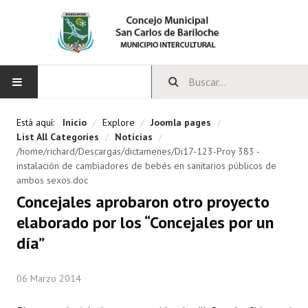
INICIO
Está aquí:
Inicio
/
Explore
/
Joomla pages
/
List All Categories
/
Noticias
/
CONCEJO
/home/richard/Descargas/dictamenes/Di17-123-Proy 383 -
instalación de cambiadores de bebés en sanitarios públicos de
ambos sexos.doc
Bloques Políticos
Concejales aprobaron otro proyecto
Integrantes del Concejo
elaborado por los “Concejales por un
Comisiones Permanentes
día”
Comisiones Especiales
06 Marzo 2014
Concejales Mandato Cumplido