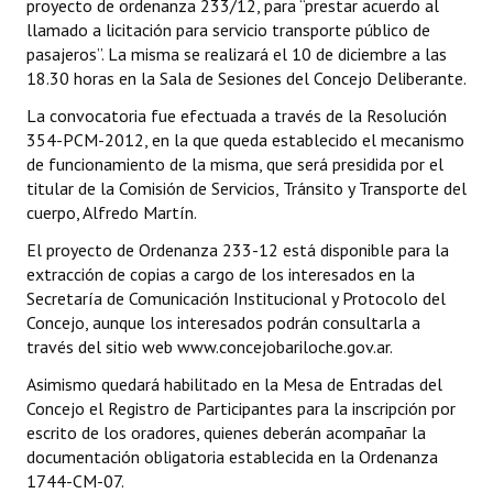
proyecto de ordenanza 233/12, para “prestar acuerdo al
Programas
llamado a licitación para servicio transporte público de
pasajeros”. La misma se realizará el 10 de diciembre a las
LEGISLACIÓN
18.30 horas en la Sala de Sesiones del Concejo Deliberante.
La convocatoria fue efectuada a través de la Resolución
Constitución Nacional
354-PCM-2012, en la que queda establecido el mecanismo
de funcionamiento de la misma, que será presidida por el
Constitución Provincial
titular de la Comisión de Servicios, Tránsito y Transporte del
cuerpo, Alfredo Martín.
Carta Orgánica 2007
El proyecto de Ordenanza 233-12 está disponible para la
Reglamento Interno
extracción de copias a cargo de los interesados en la
Secretaría de Comunicación Institucional y Protocolo del
Digesto
Concejo, aunque los interesados podrán consultarla a
través del sitio web www.concejobariloche.gov.ar.
Organigrama
Asimismo quedará habilitado en la Mesa de Entradas del
DOCUMENTOS
Concejo el Registro de Participantes para la inscripción por
escrito de los oradores, quienes deberán acompañar la
Informes de Gestión
documentación obligatoria establecida en la Ordenanza
1744-CM-07.
Proyectos Presentados