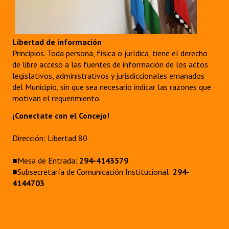
INSTITUCIONAL
Antiguos Pobladores
Libertad de información
Noticias Destacadas
Principios. Toda persona, física o jurídica, tiene el derecho
de libre acceso a las fuentes de información de los actos
Registros y Distinciones
legislativos, administrativos y jurisdiccionales emanados
del Municipio, sin que sea necesario indicar las razones que
Datos Históricos
motivan el requerimiento.
Premio al Mérito - Registro
¡Conectate con el Concejo!
Audiencias Públicas - Registro
Dirección: Libertad 80
Mujeres que Dejaron Huellas - Registro
■Mesa de Entrada:
294-4143579
■Subsecretaría de Comunicación Institucional:
294-
Periodistas Decanos - Registro
4144703
Ciudadano Ilustre - Registro
Banca del Vecino - Registro