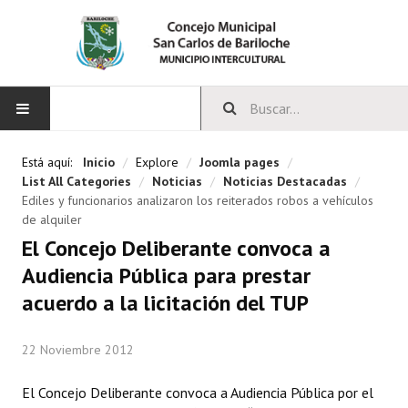
INICIO
Está aquí:
Inicio
/
Explore
/
Joomla pages
/
List All Categories
/
Noticias
/
Noticias Destacadas
/
CONCEJO
Ediles y funcionarios analizaron los reiterados robos a vehículos
de alquiler
Bloques Políticos
El Concejo Deliberante convoca a
Audiencia Pública para prestar
Integrantes del Concejo
acuerdo a la licitación del TUP
Comisiones Permanentes
22 Noviembre 2012
Comisiones Especiales
Concejales Mandato Cumplido
El Concejo Deliberante convoca a Audiencia Pública por el