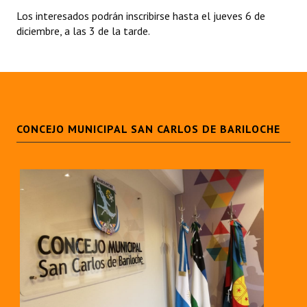
Los interesados podrán inscribirse hasta el jueves 6 de
Dictámenes Asesoría Letrada
diciembre, a las 3 de la tarde.
Actas de Sesión
Informes de Unidad Coordinadora
Ejecución Presupuestaria
CONCEJO MUNICIPAL SAN CARLOS DE BARILOCHE
Actas de Audiencias Públicas
NORMATIVA
Comunicaciones
Declaraciones
Resoluciones
Resoluciones de Presidencia