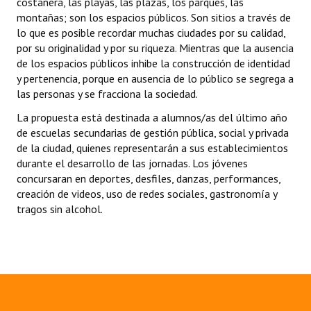
costanera, las playas, las plazas, los parques, las
montañas; son los espacios públicos. Son sitios a través de
Dictámenes Asesoría Letrada
lo que es posible recordar muchas ciudades por su calidad,
por su originalidad y por su riqueza. Mientras que la ausencia
Actas de Sesión
de los espacios públicos inhibe la construcción de identidad
y pertenencia, porque en ausencia de lo público se segrega a
Informes de Unidad Coordinadora
las personas y se fracciona la sociedad.
Ejecución Presupuestaria
La propuesta está destinada a alumnos/as del último año
de escuelas secundarias de gestión pública, social y privada
Actas de Audiencias Públicas
de la ciudad, quienes representarán a sus establecimientos
durante el desarrollo de las jornadas. Los jóvenes
NORMATIVA
concursaran en deportes, desfiles, danzas, performances,
creación de videos, uso de redes sociales, gastronomía y
Comunicaciones
tragos sin alcohol.
Declaraciones
Resoluciones
Resoluciones de Presidencia