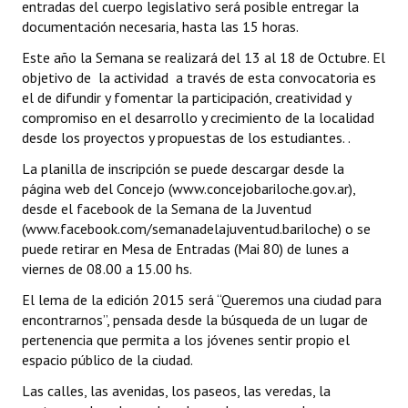
entradas del cuerpo legislativo será posible entregar la
Programas
documentación necesaria, hasta las 15 horas.
Este año la Semana se realizará del 13 al 18 de Octubre. El
LEGISLACIÓN
objetivo de la actividad a través de esta convocatoria es
el de difundir y fomentar la participación, creatividad y
Constitución Nacional
compromiso en el desarrollo y crecimiento de la localidad
desde los proyectos y propuestas de los estudiantes. .
Constitución Provincial
La planilla de inscripción se puede descargar desde la
Carta Orgánica 2007
página web del Concejo (www.concejobariloche.gov.ar),
desde el facebook de la Semana de la Juventud
Reglamento Interno
(www.facebook.com/semanadelajuventud.bariloche) o se
puede retirar en Mesa de Entradas (Mai 80) de lunes a
Digesto
viernes de 08.00 a 15.00 hs.
Organigrama
El lema de la edición 2015 será “Queremos una ciudad para
encontrarnos”, pensada desde la búsqueda de un lugar de
DOCUMENTOS
pertenencia que permita a los jóvenes sentir propio el
espacio público de la ciudad.
Informes de Gestión
Las calles, las avenidas, los paseos, las veredas, la
Proyectos Presentados