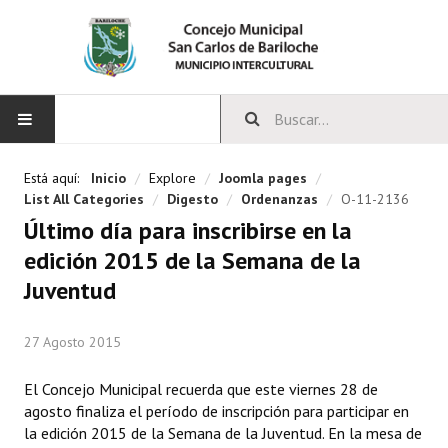
INICIO
Está aquí:
Inicio
/
Explore
/
Joomla pages
/
List All Categories
/
Digesto
/
Ordenanzas
/
O-11-2136
CONCEJO
Último día para inscribirse en la
edición 2015 de la Semana de la
Bloques Políticos
Juventud
Integrantes del Concejo
27 Agosto 2015
Comisiones Permanentes
Comisiones Especiales
El Concejo Municipal recuerda que este viernes 28 de
agosto finaliza el período de inscripción para participar en
Concejales Mandato Cumplido
la edición 2015 de la Semana de la Juventud. En la mesa de