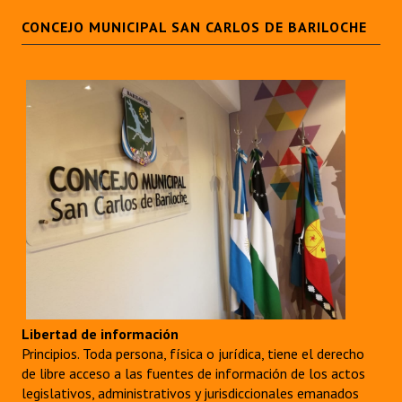
INSTITUCIONAL
CONCEJO MUNICIPAL SAN CARLOS DE BARILOCHE
Antiguos Pobladores
Noticias Destacadas
Registros y Distinciones
Datos Históricos
Premio al Mérito - Registro
Audiencias Públicas - Registro
Mujeres que Dejaron Huellas - Registro
Periodistas Decanos - Registro
Libertad de información
Ciudadano Ilustre - Registro
Principios. Toda persona, física o jurídica, tiene el derecho
de libre acceso a las fuentes de información de los actos
Banca del Vecino - Registro
legislativos, administrativos y jurisdiccionales emanados