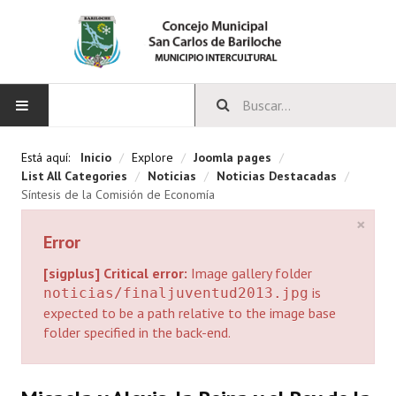
INICIO
Está aquí:
Inicio
/
Explore
/
Joomla pages
/
List All Categories
/
Noticias
/
Noticias Destacadas
/
CONCEJO
Síntesis de la Comisión de Economía
×
Bloques Políticos
Error
Integrantes del Concejo
[sigplus] Critical error:
Image gallery folder
is
noticias/finaljuventud2013.jpg
Comisiones Permanentes
expected to be a path relative to the image base
folder specified in the back-end.
Comisiones Especiales
Concejales Mandato Cumplido