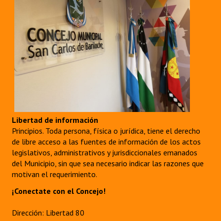
INSTITUCIONAL
Antiguos Pobladores
Noticias Destacadas
Registros y Distinciones
Datos Históricos
Premio al Mérito - Registro
Libertad de información
Audiencias Públicas - Registro
Principios. Toda persona, física o jurídica, tiene el derecho
de libre acceso a las fuentes de información de los actos
Mujeres que Dejaron Huellas - Registro
legislativos, administrativos y jurisdiccionales emanados
del Municipio, sin que sea necesario indicar las razones que
Periodistas Decanos - Registro
motivan el requerimiento.
¡Conectate con el Concejo!
Ciudadano Ilustre - Registro
Banca del Vecino - Registro
Dirección: Libertad 80