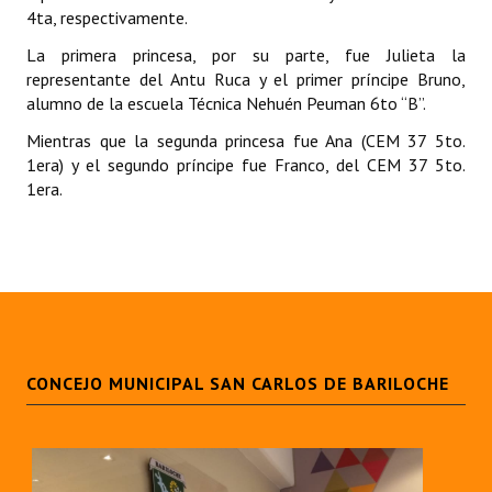
4ta, respectivamente.
Dictámenes Asesoría Letrada
La primera princesa, por su parte, fue Julieta la
representante del Antu Ruca y el primer príncipe Bruno,
Actas de Sesión
alumno de la escuela Técnica Nehuén Peuman 6to “B”.
Informes de Unidad Coordinadora
Mientras que la segunda princesa fue Ana (CEM 37 5to.
1era) y el segundo príncipe fue Franco, del CEM 37 5to.
Ejecución Presupuestaria
1era.
Actas de Audiencias Públicas
NORMATIVA
Comunicaciones
Declaraciones
CONCEJO MUNICIPAL SAN CARLOS DE BARILOCHE
Resoluciones
Resoluciones de Presidencia