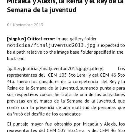
Micaela y Alexis, la Reina y el Rey de la
Programas
Semana de la juventud
LEGISLACIÓN
04 Noviembre 2013
Constitución Nacional
[sigplus] Critical error:
Image gallery folder
Constitución Provincial
is expected to
noticias/finaljuventud2013.jpg
be a path relative to the image base folder specified in the
Carta Orgánica 2007
back-end.
{gallery}noticias/finaljuventud2013.jpg{/gallery} Los
Reglamento Interno
representantes del CEM 105 5to.1era y del CEM 46 5to
4ta. fueron los ganadores de la competencia del Rey y la
Digesto
Reina de la Semana de la Juventud, sumando puntaje para
Organigrama
sus respectivos cursos. Se trata de una de las actividades
previstas en el marco de la Semana de la Juventud, que
DOCUMENTOS
contó con la presencia de una multitud de personas que
disfrutó del desfile de los candidatos.
Informes de Gestión
El puntaje mayor fue obtenido por Micaela y Alexis, los
representantes del CEM 105 5to.1era y del CEM 46 5to
Proyectos Presentados